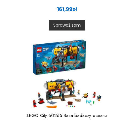
R
a
161,99
zł
t
e
d
0
Sprawdź sam
o
u
t
o
f
5
LEGO City 60265 Baza badaczy oceanu