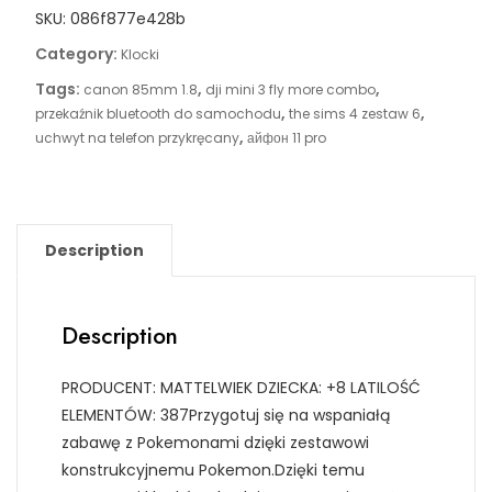
SKU:
086f877e428b
Category:
Klocki
Tags:
,
,
canon 85mm 1.8
dji mini 3 fly more combo
,
,
przekaźnik bluetooth do samochodu
the sims 4 zestaw 6
,
uchwyt na telefon przykręcany
айфон 11 pro
Description
Description
PRODUCENT: MATTELWIEK DZIECKA: +8 LATILOŚĆ
ELEMENTÓW: 387Przygotuj się na wspaniałą
zabawę z Pokemonami dzięki zestawowi
konstrukcyjnemu Pokemon.Dzięki temu