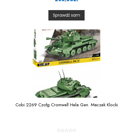
t
e
d
0
Sprawdź sam
o
u
t
o
f
5
Cobi 2269 Czołg Cromwell Hela Gen. Maczek Klocki