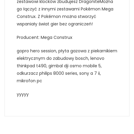
zestawowi klocków zbudujesz DragoniteMożna
go łączyć z innymi zestawami Pokémon Mega
Construx.​ Z Pokémon można stworzyć
wspaniały świat gier bez ograniczeń!
Producent: Mega Construx
gopro hero session, płyta gazowa z piekarnikiem
elektrycznym do zabudowy bosch, lenovo
thinkpad t490, gimbal dji osmo mobile 5,
odkurzacz philips 8000 series, sony a 7 ii,
mikrofon pc
yyyyy