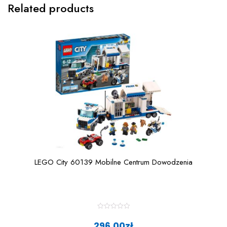
Related products
LEGO City 60139 Mobilne Centrum Dowodzenia
R
a
296,00
zł