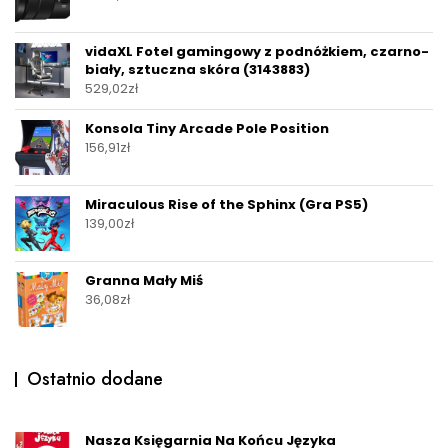
vidaXL Fotel gamingowy z podnóżkiem, czarno-
biały, sztuczna skóra (3143883)
529,02
zł
Konsola Tiny Arcade Pole Position
156,91
zł
Miraculous Rise of the Sphinx (Gra PS5)
139,00
zł
Granna Mały Miś
36,08
zł
Ostatnio dodane
Nasza Księgarnia Na Końcu Języka