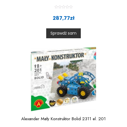
R
a
287,77
zł
t
e
d
0
Sprawdź sam
o
u
t
o
f
5
Alexander Mały Konstruktor Bolid 2311 el. 201