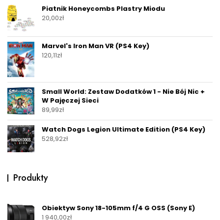
Piatnik Honeycombs Plastry Miodu
20,00
zł
Marvel's Iron Man VR (PS4 Key)
120,11
zł
Small World: Zestaw Dodatków 1 - Nie Bój Nic +
W Pajęczej Sieci
89,99
zł
Watch Dogs Legion Ultimate Edition (PS4 Key)
528,92
zł
Produkty
Obiektyw Sony 18-105mm f/4 G OSS (Sony E)
1 940,00
zł