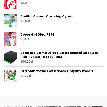
33,99
zł
Amiibo Animal Crossing Cyrus
84,99
zł
Cover Girl (Gra PSP)
51,00
zł
Seagate Game Drive Hub do konsoli Xbox 2TB
USB 3.2 Gen.1 STKX2000400
399,00
zł
Gra planszowa Fox Games Obłędny Rycerz
73,66
zł
Copyright © 2026 Bosa Ecommerce. Powered by
Bosa Themes