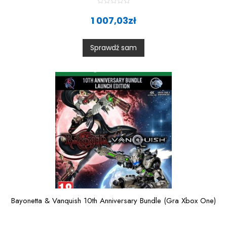
R
a
1 007,03
zł
t
e
d
0
Sprawdź sam
o
u
t
o
f
5
Bayonetta & Vanquish 10th Anniversary Bundle (Gra Xbox One)