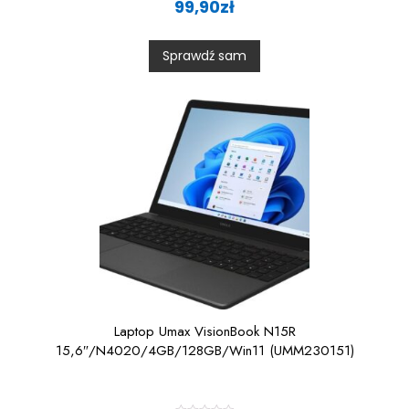
99,90
zł
t
e
d
0
Sprawdź sam
o
u
t
o
f
5
Laptop Umax VisionBook N15R
15,6″/N4020/4GB/128GB/Win11 (UMM230151)