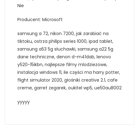
Nie
Producent: Microsoft
samsung a 72, nikon 7200, jak zarabiać na
tiktoku, ostrza philips series 1000, ipad tablet,
samsung a53 5g słuchawki, samsung a22 5g
dane techniczne, denon d-m41dab, lenovo
y520-15ikbn, najlepsze filmy mlodziezowe,
instalacja windows 11, ile części ma harry potter,
flight simulator 2020, głośniki creative 2.1, cafe
creme, garret zegarek, oukitel wp5, ue50au8002
yyyyy