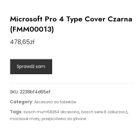
Microsoft Pro 4 Type Cover Czarna
(FMM00013)
478,65
zł
Sprawdź sam
SKU:
2238bf4d65ef
Category:
Akcesoria do tabletów
Tags:
,
,
bosch mum58364 akcesoria
bosch serie 6 odkurzacz
,
macbook mały
przejściówka do iphone