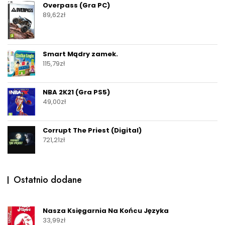
Overpass (Gra PC)
89,62
zł
Smart Mądry zamek.
115,79
zł
NBA 2K21 (Gra PS5)
49,00
zł
Corrupt The Priest (Digital)
721,21
zł
Ostatnio dodane
Nasza Księgarnia Na Końcu Języka
33,99
zł