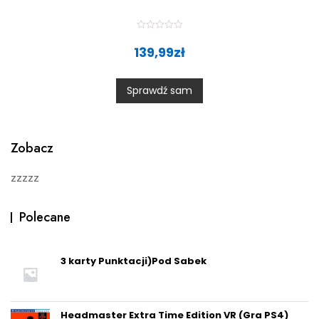
R
a
139,99
zł
t
e
d
0
Sprawdź sam
o
u
t
o
f
5
Zobacz
zzzzz
Polecane
3 karty Punktacji)Pod Sabek
Headmaster Extra Time Edition VR (Gra PS4)