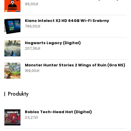
99,00
zł
Kiano Intelect X2 HD 64GB Wi-Fi Srebrny
799,00
zł
Hogwarts Legacy (Digital)
207,36
zł
Monster Hunter Stories 2 Wings of Ruin (Gra NS)
169,00
zł
Produkty
Roblox Tech-Head Hat (Digital)
23,27
zł