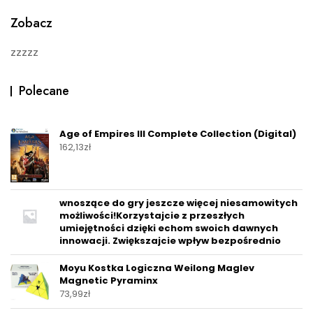
5
Zobacz
zzzzz
Polecane
Age of Empires III Complete Collection (Digital)
162,13
zł
wnoszące do gry jeszcze więcej niesamowitych
możliwości!Korzystajcie z przeszłych
umiejętności dzięki echom swoich dawnych
innowacji. Zwiększajcie wpływ bezpośrednio
Moyu Kostka Logiczna Weilong Maglev
Magnetic Pyraminx
73,99
zł