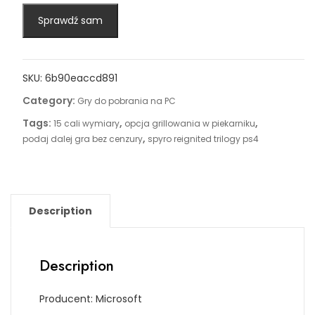
Sprawdź sam
SKU:
6b90eaccd891
Category:
Gry do pobrania na PC
Tags:
,
,
15 cali wymiary
opcja grillowania w piekarniku
,
podaj dalej gra bez cenzury
spyro reignited trilogy ps4
Description
Description
Producent: Microsoft