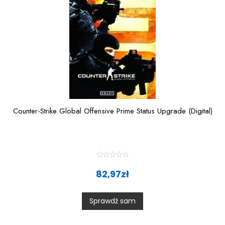
Counter-Strike Global Offensive Prime Status Upgrade (Digital)
R
a
82,97
zł
t
e
d
0
Sprawdź sam
o
u
t
o
f