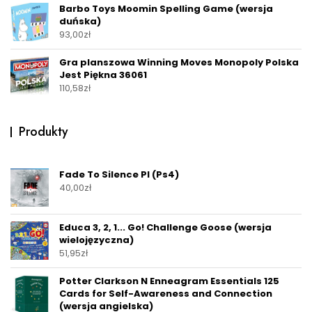
Barbo Toys Moomin Spelling Game (wersja
duńska)
93,00
zł
Gra planszowa Winning Moves Monopoly Polska
Jest Piękna 36061
110,58
zł
Produkty
Fade To Silence Pl (Ps4)
40,00
zł
Educa 3, 2, 1... Go! Challenge Goose (wersja
wielojęzyczna)
51,95
zł
Potter Clarkson N Enneagram Essentials 125
Cards for Self-Awareness and Connection
(wersja angielska)