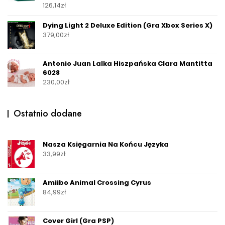
126,14
zł
Dying Light 2 Deluxe Edition (Gra Xbox Series X)
379,00
zł
Antonio Juan Lalka Hiszpańska Clara Mantitta
6028
230,00
zł
Ostatnio dodane
Nasza Księgarnia Na Końcu Języka
33,99
zł
Amiibo Animal Crossing Cyrus
84,99
zł
Cover Girl (Gra PSP)