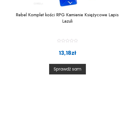
Rebel Komplet kości RPG Kamienie Księżycowe Lapis
Lazuli
R
a
13,18
zł
t
e
d
0
Sprawdź sam
o
u
t
o
f
5