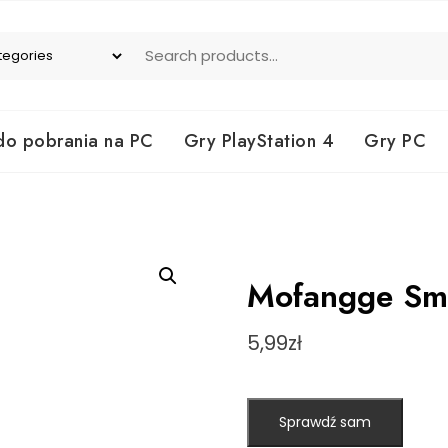
do pobrania na PC
Gry PlayStation 4
Gry PC
Mofangge Sm
5,99
zł
Sprawdź sam