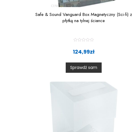
Safe & Sound Vanguard Box Magnetyczny (Sci-fi) z
płytką na tylnej ściance
R
a
124,99
zł
t
e
d
0
Sprawdź sam
o
u
t
o
f
5