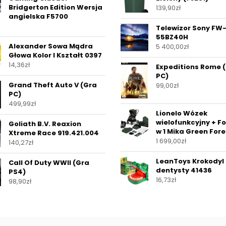
Bridgerton Edition Wersja
139,90
zł
angielska F5700
Telewizor Sony FW
55BZ40H
Alexander Sowa Mądra
5 400,00
zł
Głowa Kolor I Kształt 0397
14,36
zł
Expeditions Rome 
PC)
Grand Theft Auto V (Gra
99,00
zł
PC)
499,99
zł
Lionelo Wózek
wielofunkcyjny + Fo
Goliath B.V. Reaxion
w 1 Mika Green Fore
Xtreme Race 919.421.004
1 699,00
zł
140,27
zł
LeanToys Krokodyl
Call Of Duty WWII (Gra
dentysty 41436
PS4)
16,73
zł
98,90
zł