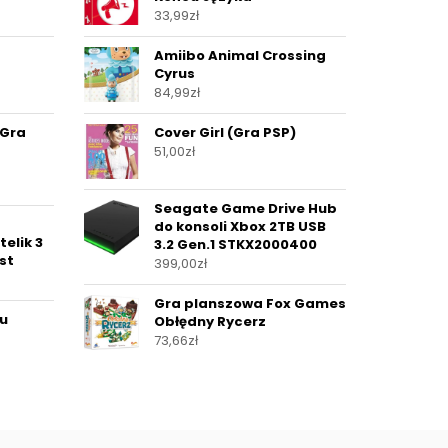
33,99
zł
-
Amiibo Animal Crossing
Cyrus
84,99
zł
(Gra
Cover Girl (Gra PSP)
51,00
zł
Seagate Game Drive Hub
do konsoli Xbox 2TB USB
telik 3
3.2 Gen.1 STKX2000400
st
399,00
zł
Gra planszowa Fox Games
 u
Obłędny Rycerz
73,66
zł