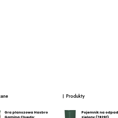
cane
Produkty
Gra planszowa Hasbro
Pojemnik na odpady
Gaming Cluedo:
zielony (78291)