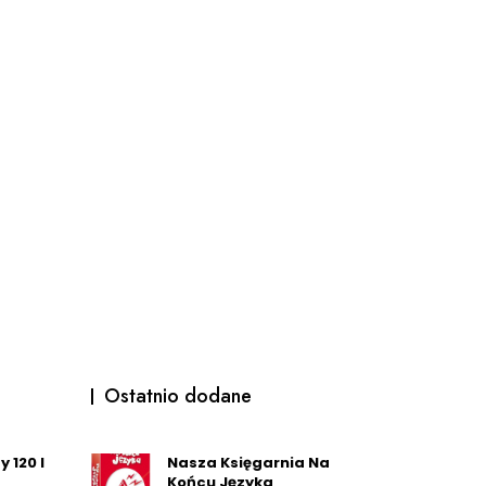
Ostatnio dodane
 120 l
Nasza Księgarnia Na
Końcu Języka