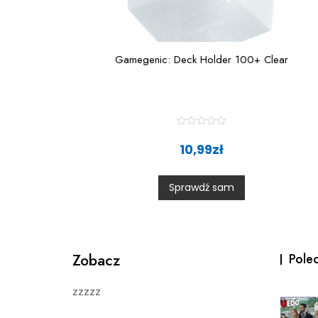
Gamegenic: Deck Holder 100+ Clear
R
a
10,99
zł
t
e
d
0
Sprawdź sam
o
u
t
o
f
5
Zobacz
Pole
zzzzz