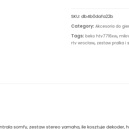
SKU:
db4b0dafa22b
Category:
Akcesoria do gie
Tags:
,
beko htv7716xw
mikr
,
rtv wrocław
zestaw pralka i
ntrala somfy, zestaw stereo yamaha, ile kosztuje dekoder, 