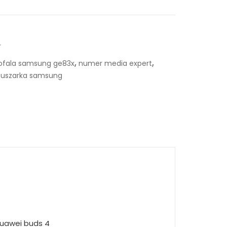
r
,
,
ofala samsung ge83x
numer media expert
 suszarka samsung
huawei buds 4