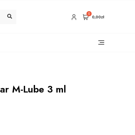
0
0,00zł
ar M-Lube 3 ml