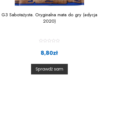
G3 Sabotażysta. Oryginalna mata do gry (edycja
2020)
R
a
8,80
zł
t
e
d
0
Sprawdź sam
o
u
t
o
f
5