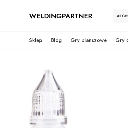
Skip
to
WELDINGPARTNER
content
Sklep
Blog
Gry planszowe
Gry 