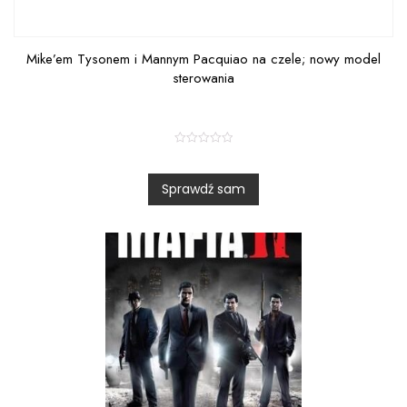
Mike’em Tysonem i Mannym Pacquiao na czele; nowy model
sterowania
R
a
t
Sprawdź sam
e
d
0
o
u
t
o
f
5