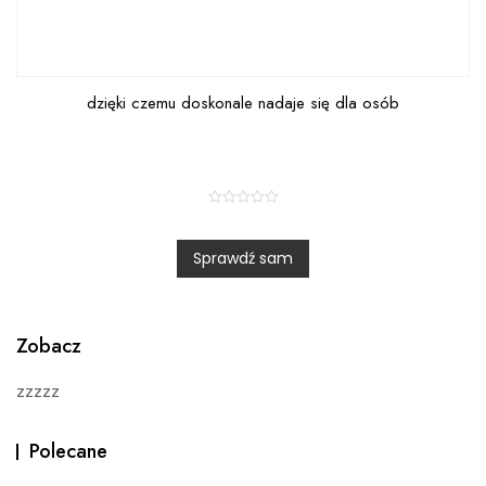
dzięki czemu doskonale nadaje się dla osób
R
a
t
Sprawdź sam
e
d
0
o
u
t
o
Zobacz
f
5
zzzzz
Polecane