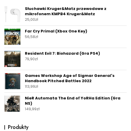
Słuchawki Kruger&Matz przewodowe z
mikrofonem KMPB4 Kruger&Matz
25,00
zł
Far Cry Primal (Xbox One Key)
56,58
zł
Resident Evil 7: Biohazard (Gra PS4)
79,90
zł
Games Workshop Age of Sigmar General's
Handbook Pitched Battles 2022
113,99
zł
NieR Automata The End of YoRHa Edition (Gra
NS)
149,99
zł
Produkty