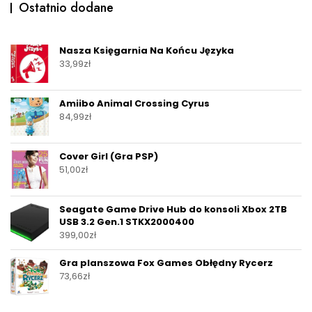
Ostatnio dodane
Nasza Księgarnia Na Końcu Języka
33,99
zł
Amiibo Animal Crossing Cyrus
84,99
zł
Cover Girl (Gra PSP)
51,00
zł
Seagate Game Drive Hub do konsoli Xbox 2TB
USB 3.2 Gen.1 STKX2000400
399,00
zł
Gra planszowa Fox Games Obłędny Rycerz
73,66
zł