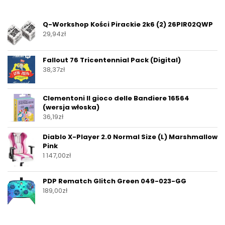
Q-Workshop Kości Pirackie 2k6 (2) 26PIR02QWP
29,94
zł
Fallout 76 Tricentennial Pack (Digital)
38,37
zł
Clementoni Il gioco delle Bandiere 16564
(wersja włoska)
36,19
zł
Diablo X-Player 2.0 Normal Size (L) Marshmallow
Pink
1 147,00
zł
PDP Rematch Glitch Green 049-023-GG
189,00
zł