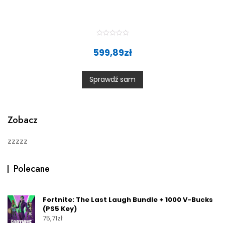
R
a
599,89
zł
t
e
d
0
Sprawdź sam
o
u
t
o
f
5
Zobacz
zzzzz
Polecane
Fortnite: The Last Laugh Bundle + 1000 V-Bucks
(PS5 Key)
75,71
zł