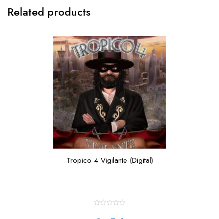
Related products
Tropico 4 Vigilante (Digital)
R
a