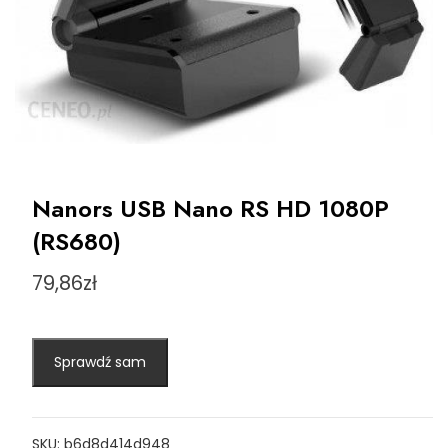
Nanors USB Nano RS HD 1080P
(RS680)
79,86
zł
Sprawdź sam
SKU:
b6d8d414d948