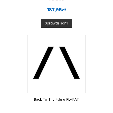
R
a
187,95
zł
t
e
d
0
Sprawdź sam
o
u
t
o
f
5
Back To The Future PLAKAT