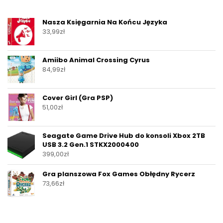
Nasza Księgarnia Na Końcu Języka
33,99
zł
Amiibo Animal Crossing Cyrus
84,99
zł
Cover Girl (Gra PSP)
51,00
zł
Seagate Game Drive Hub do konsoli Xbox 2TB
USB 3.2 Gen.1 STKX2000400
399,00
zł
Gra planszowa Fox Games Obłędny Rycerz
73,66
zł