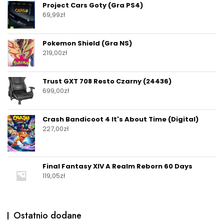
Project Cars Goty (Gra PS4)
69,99
zł
Pokemon Shield (Gra NS)
219,00
zł
Trust GXT 708 Resto Czarny (24436)
699,00
zł
Crash Bandicoot 4 It's About Time (Digital)
227,00
zł
Final Fantasy XIV A Realm Reborn 60 Days
119,05
zł
Ostatnio dodane