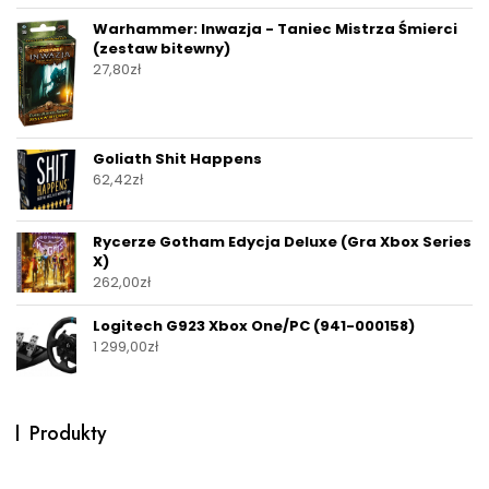
Warhammer: Inwazja - Taniec Mistrza Śmierci
(zestaw bitewny)
27,80
zł
Goliath Shit Happens
62,42
zł
Rycerze Gotham Edycja Deluxe (Gra Xbox Series
X)
262,00
zł
Logitech G923 Xbox One/PC (941-000158)
1 299,00
zł
Produkty