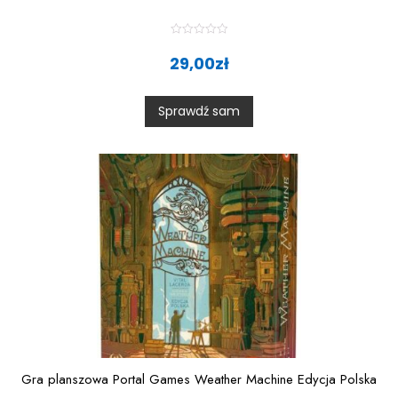
R
a
29,00
zł
t
e
d
0
Sprawdź sam
o
u
t
o
f
5
Gra planszowa Portal Games Weather Machine Edycja Polska