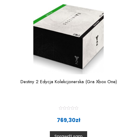
f
5
Destiny 2 Edycja Kolekcjonerska (Gra Xbox One)
R
a
769,30
zł
t
e
d
0
Sprawdź sam
o