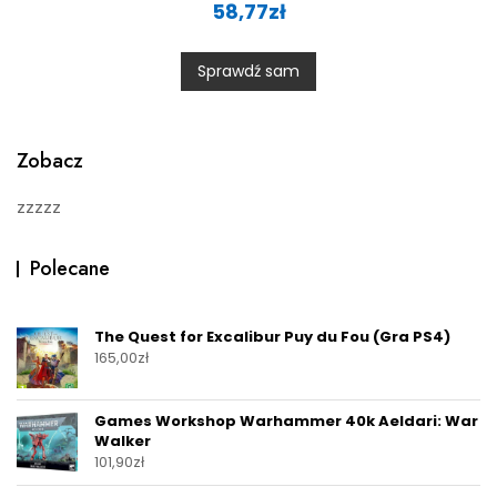
a
58,77
zł
t
e
d
0
Sprawdź sam
o
u
t
o
f
5
Zobacz
zzzzz
Polecane
The Quest for Excalibur Puy du Fou (Gra PS4)
165,00
zł
Games Workshop Warhammer 40k Aeldari: War
Walker
101,90
zł