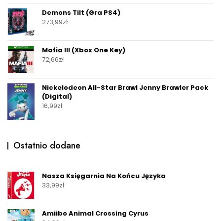
Demons Tilt (Gra PS4)
273,99
zł
Mafia III (Xbox One Key)
72,66
zł
Nickelodeon All-Star Brawl Jenny Brawler Pack
(Digital)
16,99
zł
Ostatnio dodane
Nasza Księgarnia Na Końcu Języka
33,99
zł
Amiibo Animal Crossing Cyrus