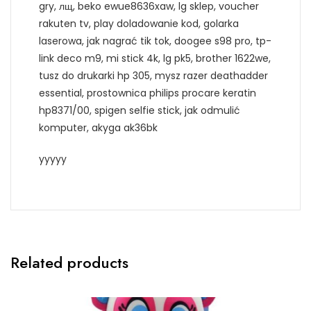
gry, лщ, beko ewue8636xaw, lg sklep, voucher
rakuten tv, play doladowanie kod, golarka
laserowa, jak nagrać tik tok, doogee s98 pro, tp-
link deco m9, mi stick 4k, lg pk5, brother 1622we,
tusz do drukarki hp 305, mysz razer deathadder
essential, prostownica philips procare keratin
hp8371/00, spigen selfie stick, jak odmulić
komputer, akyga ak36bk
yyyyy
Related products