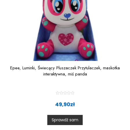
Epee, Luminki, Świecący Pluszaczek Przytulaczek, maskotka
interaktywna, miś panda
R
a
49,90
zł
t
e
d
0
Sprawdź sam
o
u
t
o