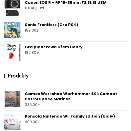
Canon EOS R + RF 15-35mm F2.8L IS USM
11 848,00
zł
Sonic Frontiers (Gra PS4)
189,00
zł
Gra planszowa Dżem Dobry
189,80
zł
Produkty
Games Workshop Warhammer 40k Combat
Patrol Space Marines
335,00
zł
Konsola Nintendo Wii Family Edition (biały)
699,00
zł