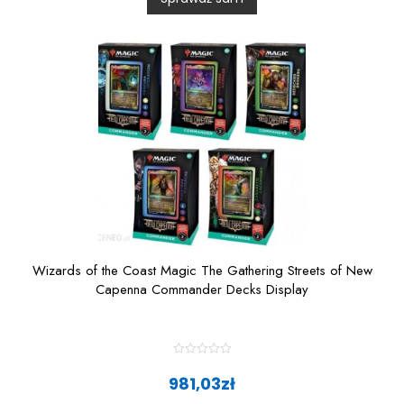
u
t
o
f
5
Wizards of the Coast Magic The Gathering Streets of New
Capenna Commander Decks Display
R
a
981,03
zł
t
e