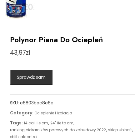
Polynor Piana Do Ociepleń
43,97
zł
Sprawdź sam
SKU:
e8803bac8e8e
Category:
Ocieplenie i izolacja
Tags:
,
,
14 cali ile cm
24'' ile to cm
,
,
ranking piekarników parowych do zabudowy 2022
sklep ubisoft
xblitz alcontrol