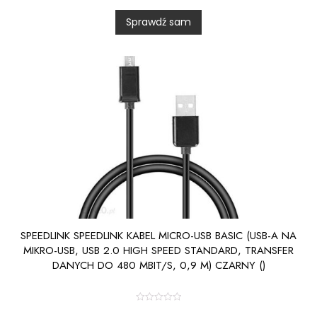
d
0
Sprawdź sam
o
u
t
o
f
5
SPEEDLINK SPEEDLINK KABEL MICRO-USB BASIC (USB-A NA
MIKRO-USB, USB 2.0 HIGH SPEED STANDARD, TRANSFER
DANYCH DO 480 MBIT/S, 0,9 M) CZARNY ()
R