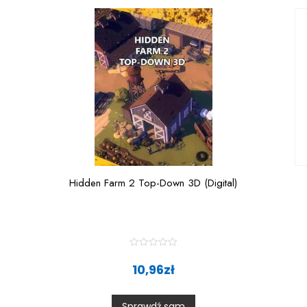
Hidden Farm 2 Top-Down 3D (Digital)
R
a
10,96
zł
t
e
d
0
Sprawdź sam
o