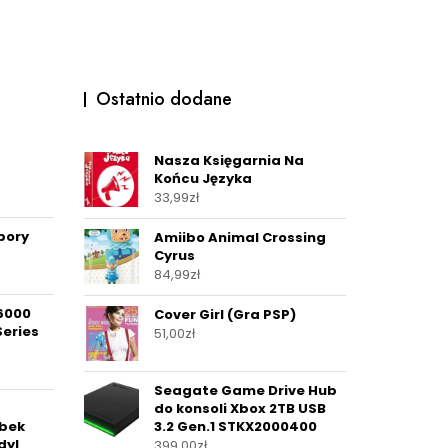
Ostatnio dodane
Nasza Księgarnia Na
Końcu Języka
33,99
zł
bory
Amiibo Animal Crossing
Cyrus
84,99
zł
l6000
Cover Girl (Gra PSP)
Series
51,00
zł
Seagate Game Drive Hub
do konsoli Xbox 2TB USB
ybek
3.2 Gen.1 STKX2000400
dyl
399,00
zł