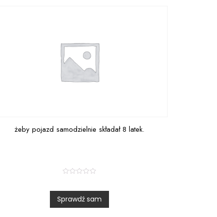
żeby pojazd samodzielnie składał 8 latek.
R
a
t
Sprawdź sam
e
d
0
o