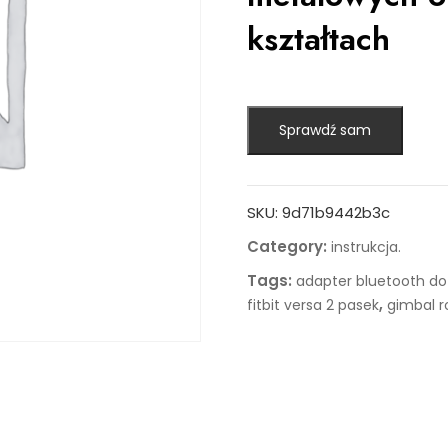
kształtach
Sprawdź sam
SKU:
9d71b9442b3c
Category:
instrukcja.
Tags:
adapter bluetooth do
,
fitbit versa 2 pasek
gimbal r