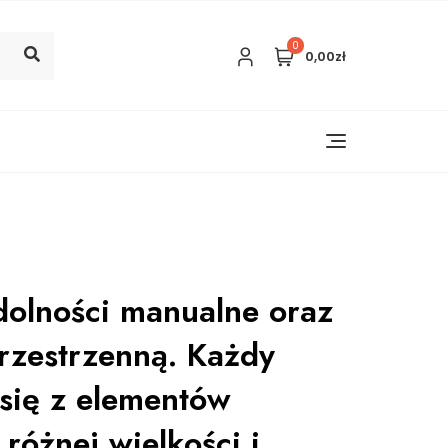
0
0,00zł
dolności manualne oraz
rzestrzenną. Każdy
się z elementów
różnej wielkości i