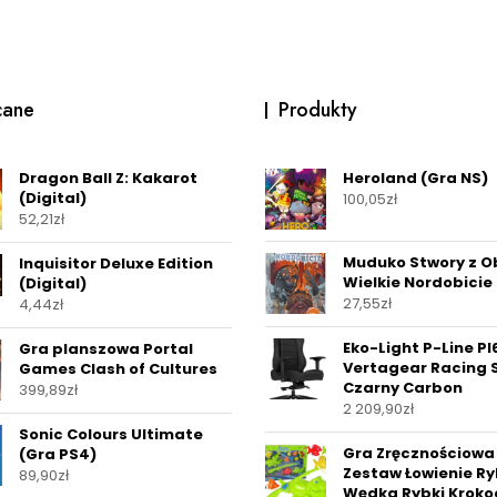
cane
Produkty
Dragon Ball Z: Kakarot
Heroland (Gra NS)
(Digital)
100,05
zł
52,21
zł
Muduko Stwory z O
Inquisitor Deluxe Edition
Wielkie Nordobicie
(Digital)
27,55
zł
4,44
zł
Eko-Light P-Line P
Gra planszowa Portal
Vertagear Racing 
Games Clash of Cultures
Czarny Carbon
399,89
zł
2 209,90
zł
Sonic Colours Ultimate
Gra Zręcznościowa
(Gra PS4)
Zestaw Łowienie R
89,90
zł
Wędka Rybki Kroko