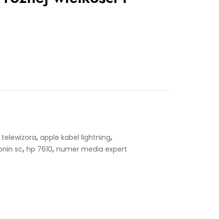
,
,
 telewizora
apple kabel lightning
,
,
onin sc
hp 7610
numer media expert