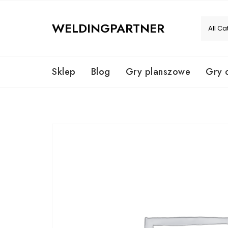
Skip
to
WELDINGPARTNER
content
Sklep
Blog
Gry planszowe
Gry 