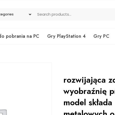
do pobrania na PC
Gry PlayStation 4
Gry PC
rozwijająca z
wyobraźnię p
model składa 
metalowych o 