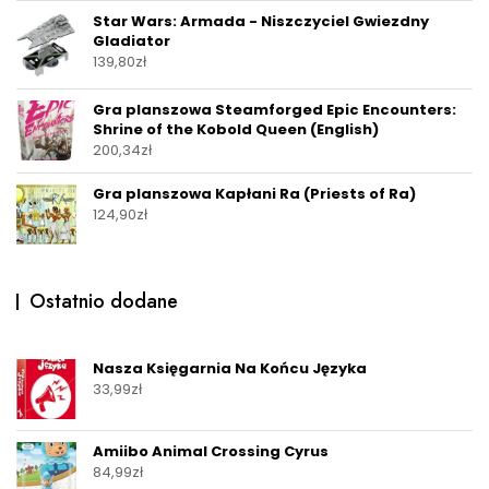
Star Wars: Armada - Niszczyciel Gwiezdny
Gladiator
139,80
zł
Gra planszowa Steamforged Epic Encounters:
Shrine of the Kobold Queen (English)
200,34
zł
Gra planszowa Kapłani Ra (Priests of Ra)
124,90
zł
Ostatnio dodane
Nasza Księgarnia Na Końcu Języka
33,99
zł
Amiibo Animal Crossing Cyrus
84,99
zł