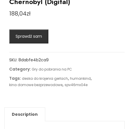
Chernobyl (Digital)
188,04
zł
Sprawdź sam
SKU:
8dabfe4b2ca9
Category:
Gry do pobrania na PC
Tags:
,
,
deska do krojenia gerlach
humankind
,
kina domowe bezprzewodowe
spv46mx04e
Description