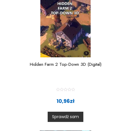
Hidden Farm 2 Top-Down 3D (Digital)
R
a
10,96
zł
t
e
d
0
Sprawdź sam
o
u
t
o
f