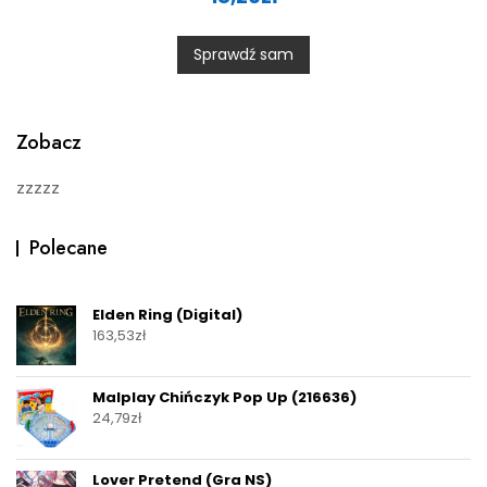
e
d
0
Sprawdź sam
o
u
t
o
f
5
Zobacz
zzzzz
Polecane
Elden Ring (Digital)
163,53
zł
Malplay Chińczyk Pop Up (216636)
24,79
zł
Lover Pretend (Gra NS)