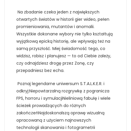
Na zbadanie czeka jeden z największych
otwartych światów w historii gier wideo, pełen
promieniowania, mutantów i anomalii.
Wszystkie dokonane wybory nie tylko kształtują
wyjątkową epicką historię, ale wpływają też na
samą przyszłość. Miej świadomość tego, co
widzisz, robisz i planujesz — to od Ciebie zależy,
czy odnajdziesz drogę przez Zonę, czy
przepadniesz bez echa.
Poznaj legendarne uniwersum S.T.A.L.K.E.R. i
odkryj:Niepowtarzalną rozgrywkę z pogranicza
FPS, horroru i symulacjiNieliniową fabułę i wiele
ścieżek prowadzących do różnych
zakończeńNajdoskonalszą oprawę wizualną
opracowaną z użyciem najnowszych
technologii skanowania i fotogrametrii