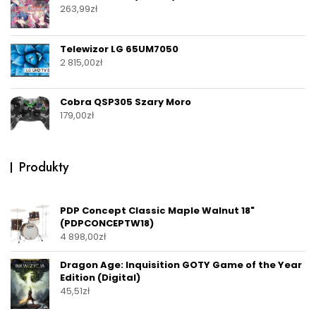
263,99
zł
Telewizor LG 65UM7050
2 815,00
zł
Cobra QSP305 Szary Moro
179,00
zł
Produkty
PDP Concept Classic Maple Walnut 18"
(PDPCONCEPTW18)
4 898,00
zł
Dragon Age: Inquisition GOTY Game of the Year
Edition (Digital)
45,51
zł