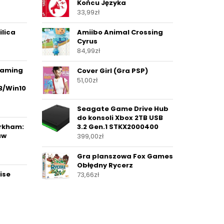
Końcu Języka
33,99
zł
ilica
Amiibo Animal Crossing
Cyrus
84,99
zł
Gaming
Cover Girl (Gra PSP)
51,00
zł
B/Win10
Seagate Game Drive Hub
do konsoli Xbox 2TB USB
Arkham:
3.2 Gen.1 STKX2000400
aw
399,00
zł
Gra planszowa Fox Games
Obłędny Rycerz
ise
73,66
zł