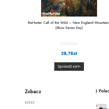
theHunter Call of the Wild – New England Mountain
(Xbox Series Key)
R
a
28,76
zł
t
e
d
0
Sprawdź sam
o
u
t
o
f
5
Zobacz
Pole
zzzzz