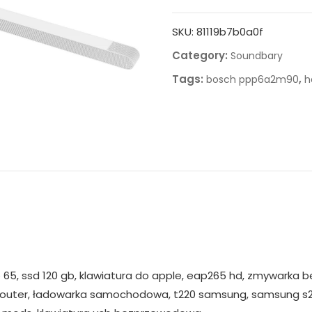
SKU:
81119b7b0a0f
Category:
Soundbary
Tags:
,
bosch ppp6a2m90
h
65, ssd 120 gb, klawiatura do apple, eap265 hd, zmywarka beko
fi router, ładowarka samochodowa, t220 samsung, samsung s21