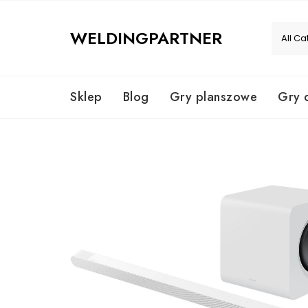
Skip
to
WELDINGPARTNER
content
Sklep
Blog
Gry planszowe
Gry 