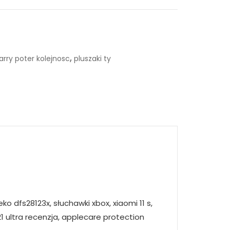
,
arry poter kolejnosc
pluszaki ty
 dfs28123x, słuchawki xbox, xiaomi 11 s,
 ultra recenzja, applecare protection