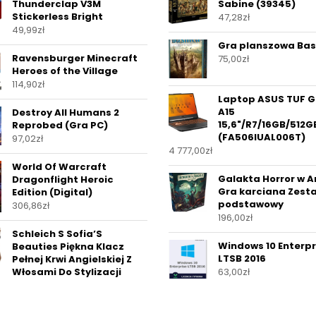
Thunderclap V3M
Sabine (39345)
Stickerless Bright
47,28
zł
49,99
zł
Gra planszowa Bas
Ravensburger Minecraft
75,00
zł
Heroes of the Village
114,90
zł
Laptop ASUS TUF 
A15
Destroy All Humans 2
15,6"/R7/16GB/512G
Reprobed (Gra PC)
(FA506IUAL006T)
97,02
zł
4 777,00
zł
World Of Warcraft
Galakta Horror w 
Dragonflight Heroic
Gra karciana Zest
Edition (Digital)
podstawowy
306,86
zł
196,00
zł
Schleich S Sofia’S
Windows 10 Enterpr
Beauties Piękna Klacz
LTSB 2016
Pełnej Krwi Angielskiej Z
Włosami Do Stylizacji
63,00
zł