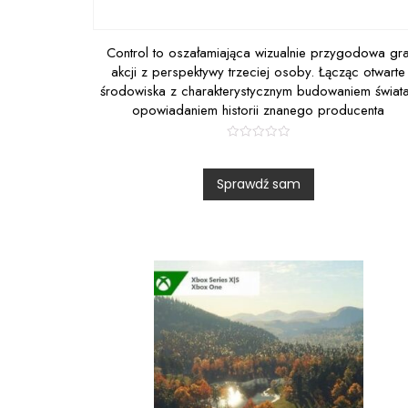
Control to oszałamiająca wizualnie przygodowa gr
akcji z perspektywy trzeciej osoby. Łącząc otwarte
środowiska z charakterystycznym budowaniem świata
opowiadaniem historii znanego producenta
R
a
t
Sprawdź sam
e
d
0
o
u
t
o
f
5