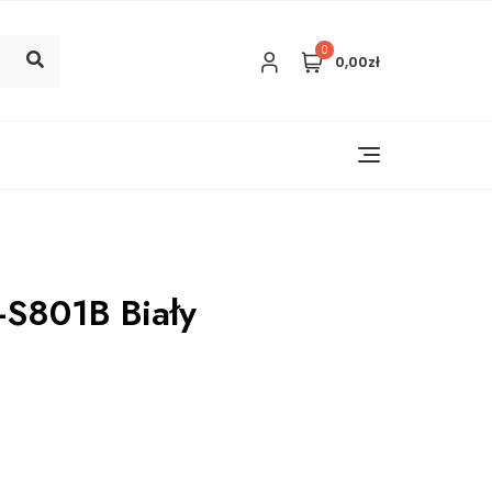
0
0,00zł
S801B Biały