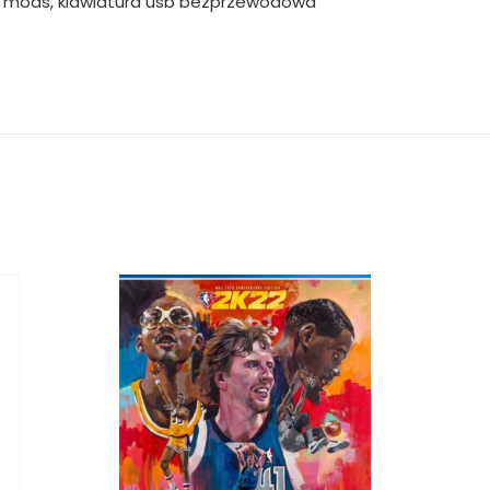
ion mods, klawiatura usb bezprzewodowa