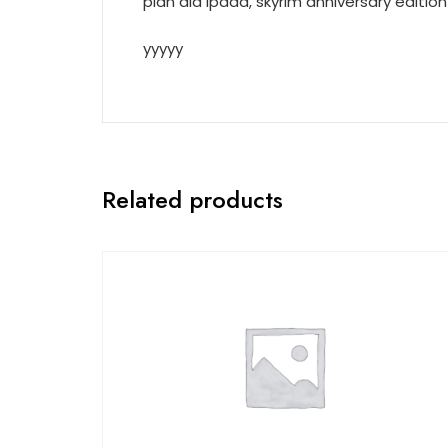
plan dla ipada, skyrim anniversary edit
yyyyy
Related products