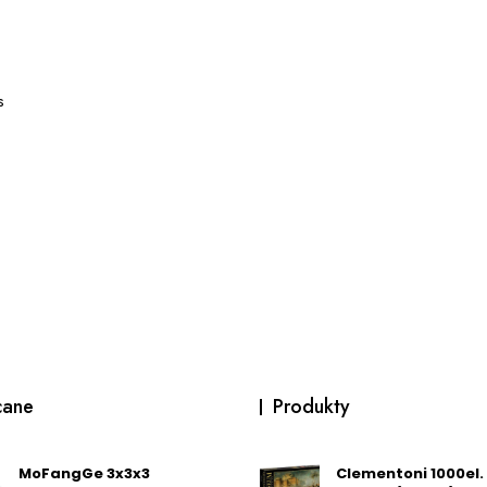
s
cane
Produkty
MoFangGe 3x3x3
Clementoni 1000el.