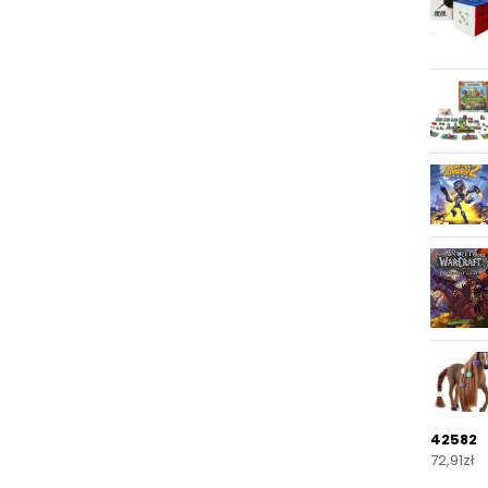
42582
72,91
zł