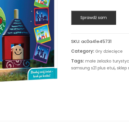
Sprawdź sam
SKU:
ac0a41e45731
Category:
Gry dziecięce
Tags:
małe żelazko turysty
,
samsung s21 plus etui
sklep