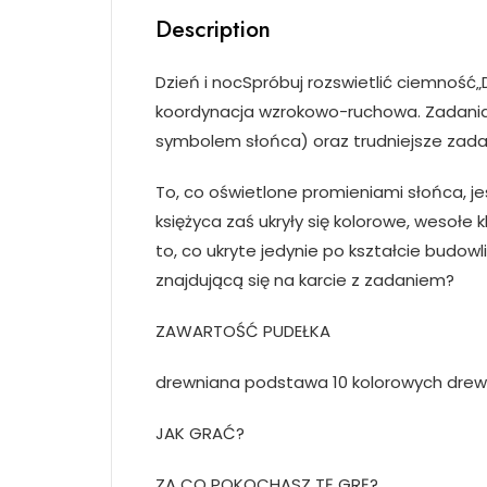
Description
Dzień i nocSpróbuj rozswietlić ciemność„
koordynacja wzrokowo-ruchowa. Zadania 
symbolem słońca) oraz trudniejsze zada
To, co oświetlone promieniami słońca, je
księżyca zaś ukryły się kolorowe, wesołe 
to, co ukryte jedynie po kształcie budow
znajdującą się na karcie z zadaniem?
ZAWARTOŚĆ PUDEŁKA
drewniana podstawa 10 kolorowych drewn
JAK GRAĆ?
ZA CO POKOCHASZ TĘ GRĘ?