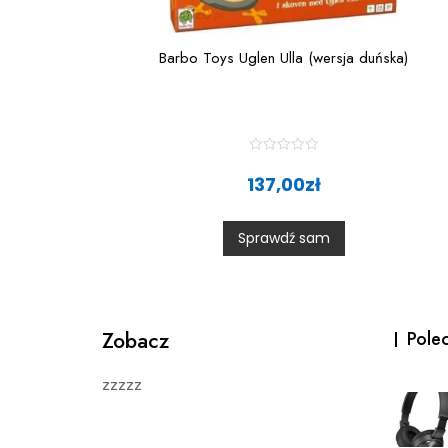
Barbo Toys Uglen Ulla (wersja duńska)
R
a
137,00
zł
t
e
d
0
Sprawdź sam
o
u
t
o
f
5
Zobacz
Pole
zzzzz