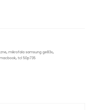
,
,
czne
mikrofala samsung ge83x
,
 macbook
tcl 50p735