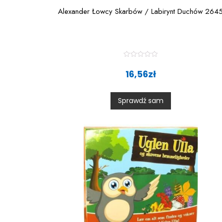
Alexander Łowcy Skarbów / Labirynt Duchów 264
R
a
16,56
zł
t
e
d
0
Sprawdź sam
o
u
t
o
f
5