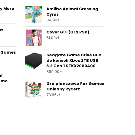
y Moro
Amiibo Animal Crossing
Cyrus
84,99
zł
ów
Cover Girl (Gra PSP)
51,00
zł
x Games
Seagate Game Drive Hub
do konsoli Xbox 2TB USB
3.2 Gen.1 STKX2000400
399,00
zł
al
ame
Gra planszowa Fox Games
Obłędny Rycerz
73,66
zł