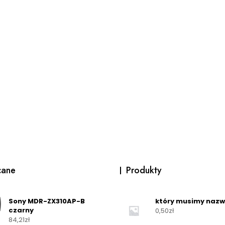
cane
Produkty
Sony MDR-ZX310AP-B
który musimy naz
czarny
0,50
zł
84,21
zł