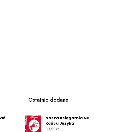
Ostatnio dodane
wać
Nasza Księgarnia Na
Końcu Języka
33,99
zł