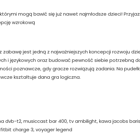
órymi mogą bawić się już nawet najmłodsze dzieci! Przyjaz
cepcję wzrokową
zabawę jest jedną z najważniejszych koncepcji rozwoju dz
nych i językowych oraz budować pewność siebie potrzebną 
ości poznawcze, gdy gracze rozwiązują zadania. Na pudełku
awcze kształtuje dana gra logiczna.
a dvb-t2, musiccast bar 400, tv ambilight, kawa jacobs baris
fitbit charge 3, voyager legend