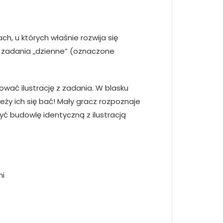
h, u których właśnie rozwija się
. zadania „dzienne” (oznaczone
ować ilustrację z zadania. W blasku
leży ich się bać! Mały gracz rozpoznaje
yć budowlę identyczną z ilustracją
mi