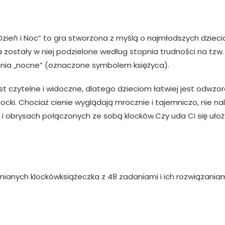
Dzień i Noc” to gra stworzona z myślą o najmłodszych dzieciac
zostały w niej podzielone według stopnia trudności na tzw
nia „nocne” (oznaczone symbolem księżyca).
st czytelne i widoczne, dlatego dzieciom łatwiej jest odwzor
klocki. Chociaż cienie wyglądają mrocznie i tajemniczo, nie na
li i obrysach połączonych ze sobą klocków.Czy uda Ci się ułoż
ianych klockówksiążeczka z 48 zadaniami i ich rozwiązania