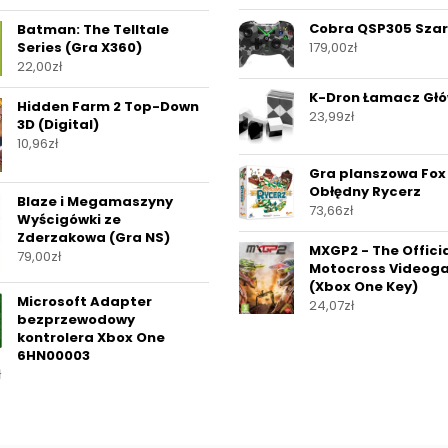
Cobra QSP305 Szar
Batman: The Telltale
Series (Gra X360)
179,00
zł
22,00
zł
K-Dron Łamacz Gł
Hidden Farm 2 Top-Down
23,99
zł
3D (Digital)
10,96
zł
Gra planszowa Fo
Obłędny Rycerz
Blaze i Megamaszyny
73,66
zł
Wyścigówki ze
Zderzakowa (Gra NS)
MXGP2 - The Offici
79,00
zł
Motocross Videog
(Xbox One Key)
Microsoft Adapter
24,07
zł
bezprzewodowy
kontrolera Xbox One
6HN00003
ł