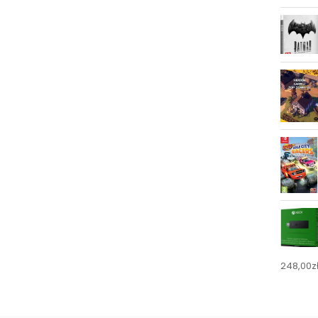
248,00
z