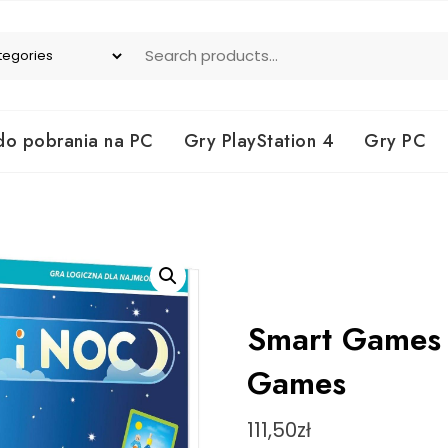
do pobrania na PC
Gry PlayStation 4
Gry PC
Smart Games 
Games
111,50
zł