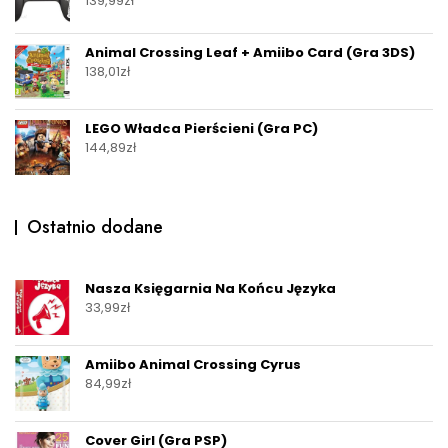
139,99
zł
Animal Crossing Leaf + Amiibo Card (Gra 3DS)
138,01
zł
LEGO Władca Pierścieni (Gra PC)
144,89
zł
Ostatnio dodane
Nasza Księgarnia Na Końcu Języka
33,99
zł
Amiibo Animal Crossing Cyrus
84,99
zł
Cover Girl (Gra PSP)