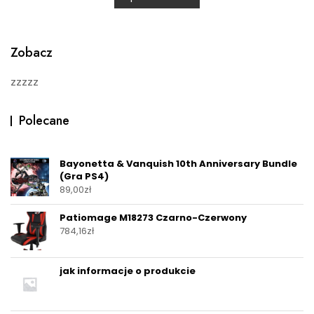
u
t
o
f
5
Zobacz
zzzzz
Polecane
Bayonetta & Vanquish 10th Anniversary Bundle
(Gra PS4)
89,00
zł
Patiomage M18273 Czarno-Czerwony
784,16
zł
jak informacje o produkcie