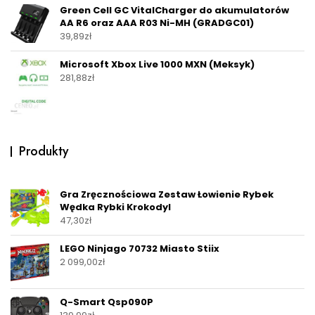
Green Cell GC VitalCharger do akumulatorów
AA R6 oraz AAA R03 Ni-MH (GRADGC01)
39,89
zł
Microsoft Xbox Live 1000 MXN (Meksyk)
281,88
zł
Produkty
Gra Zręcznościowa Zestaw Łowienie Rybek
Wędka Rybki Krokodyl
47,30
zł
LEGO Ninjago 70732 Miasto Stiix
2 099,00
zł
Q-Smart Qsp090P