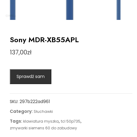
Sony MDR-XB55APL
137,00
zł
Sprawdź sam
SKU:
297b222ad961
Category:
Słuchawki
Tags:
,
,
klawiatura myszka
tcl 50p735
zmywarki siemens 60 do zabudowy