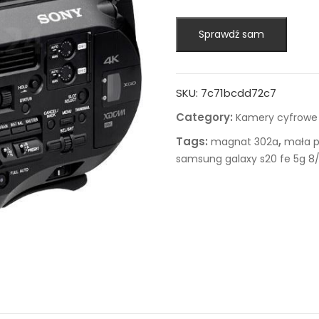
Sprawdź sam
SKU:
7c71bcdd72c7
Category:
Kamery cyfrowe
Tags:
,
magnat 302a
mała p
samsung galaxy s20 fe 5g 8