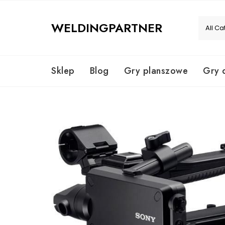
Skip
to
WELDINGPARTNER
content
Sklep
Blog
Gry planszowe
Gry 