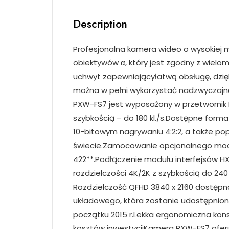
Description
Profesjonalna kamera wideo o wysokiej mobilności z obsługą nagrywania w bardzo zwolnionym tempie oraz systemem mocowania obiektywów α, który jest zgodny z wieloma różnymi obiektywami z mocowaniem typu E lub A*Kamera PXW-FS7 XDCAM ma ergonomiczny uchwyt zapewniającyłatwą obsługę, dzięki czemu sprawdza się idealnie podczas nagrywania przez jedną osobę w sytuacjach, w których można w pełni wykorzystać nadzwyczajną elastyczność systemumocowania obiektywów α ze zgodnymi obiektywami wymiennymi.Model PXW-FS7 jest wyposażony w przetwornik Exmor CMOS klasy Super 35 mm 4K i obsługuje nagrywanie w trybie 4K** 60p lub Full HDz dużą szybkością – do 180 kl./s.Dostępne formaty nagrywania obejmują tryb XAVC, zapewniający rozdzielczość 4K* 60p oraz Full HD 60p nawet przy 10-bitowym nagrywaniu 4:2:2, a także popularny format MPEG-2 HD 422, stosowany przez wiele stacji telewizyjnych na całym świecie.Zamocowanie opcjonalnego modułu rozszerzeń (XDCA-FS7) zapewnia możliwość nagrywania z wielu kamer i kodowania ProRes 422**.Podłączenie modułu interfejsów HXR-IFR5 i rejestratora AXS-R5 umożliwia obsługę zapisu równoległego i nagrywania obrazów RAW o rozdzielczości 4K/2K z szybkością do 240 kl./sw rozdzielczości 2K.* Obiektywy z mocowaniem typu A* wymagają adaptera obiektywu LA-EA4.** Rozdzielczość QFHD 3840 x 2160 dostępna już w momencie premiery. Rozdzielczość 4096 x 2160 wymaga aktualizacji oprogramowania układowego, która zostanie udostępniona na początku 2015 r.** Aktualizacja oprogramowania układowego, która zostanie udostępniona na początku 2015 r.Lekka ergonomiczna konstrukcja i niskie zużycie energii – idealne rozwiązanie do obsługi przez jednego operatora i obniżenia kosztów inwestycjiKamera PXW-FS7 oferuje wiele ergonomicznych funkcji, takich jak uchwyt zapewniający łatwą obsługę oraz regulowane ramię.Przetwornik Exmor CMOS klasy Super 35 mm o wysokiej czułości i rozdzielczości 4K obsługuje nagrywanie filmów w formacie 4K*Kamera PXW-FS7 obsługuje zapis wewnętrzny w rozdzielczości 4K i w szerokim zakresie szybkości klatek (59,94p, 50p, 29,97p, 25p oraz 23,98p). Zapewnia doskonałą czułość ISO2000oraz 14-stopniowy zakres dynamiki.* Rozdzielczość QFHD 3840 x 2160 dostępna już w momencie premiery. Rozdzielczość 4096 x 2160 wymaga aktualizacji oprogramowania układowego, która zostanie udostępniona na początku 2015 r.Nagrywanie ciągłe w trybie bardzo zwolnionego tempaKamera PXW-FS7 umożliwia ciągłe nagrywanie obrazu w formacie Full HD z szybkością do 180 kl./s na wewnętrznym nośniku XQD. Użycie zewnętrznego rejestratora RAW umożliwia zapis obrazu w rozdzielczości 2K z szybkością do 240 kl./s.System mocowania α pozwalający na użycie szerokiego wachlarza obiektywów z mocowaniem typu E lub AKamera PXW-FS7 została wyposażona w system mocowania typu α oraz typu E, co pozwala zamontować pełnoklatkowy obiektyw SELP28135G 35 mm z elektryczną regulacją zoomu. Możliwość używania obiektywów z mocowaniem typu A z wykorzystaniem adaptera LA-EA4.Ergonomiczna konstrukcja uchwytu oraz regulowane ramię i system wizjeraUchwyt kamery PXW-FS7, który został zaprojektowany pod kątem łatwej obsługi, st