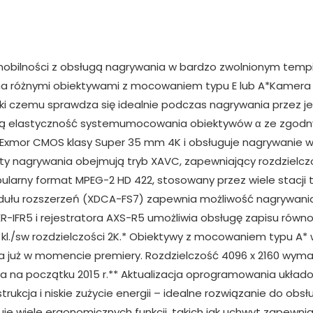
anowi efekt wszechstronnych konsultacji z producentami wideo i operatorami filmowymi. Ponadto wyprodukowano wiele różnych prototypów.Kształt uchwytu umożliwia używanie kamery przez długi czas i dopasowuje się elastycznie do subtelnych różnic w sposobie trzymania uchwytuprzez różnych operatorów. Kąt uchwytu można z łatwością dostosować jednym naciśnięciem przycisku.Na uchwycie, oprócz przycisków zbliżenia i rozpoczęcia/zatrzymania nagrywania, znajduje się także kilka przycisków programowalnych, które można z łatwością skonfigurować w celu zapewnienia sobie łatwego dostępu do innych funkcji, takich jak rozszerzona ostrość.Długość odcinka ramieniowego kamery PXW-FS7 reguluje się w bardzo prosty sposób:przez obrócenie pokrętła. Inne pokrętło przy mocowaniu ułatwia ustawienie kąta kamery. Dzięki temu użytkownik może wybrać dogodne ustawienia w zależności od swojej budowy ciała i warunków nagrywania.Prosta regulacja ustawień podczas nagrywania materiału przez jedną osobęPrzyciski funkcji Peaking i Zebra oraz pokrętło kontrastu umieszczono z boku wizjera kamery PXW-FS7, aby umożliwić prostą regulację ostrości, kontrastu i ekspozycji. Za pomocą pojedynczego pokrętła można ustawić pozycję wizjera, co zapewnia jeszcze większą wygodę.System wizjera zaprojektowano w sposób zapewniający wygodę jego użytkowania nawet przez osoby zdominacją lewego oka.Odporna na kurz i krople konstrukcja umożliwiająca użytkowanie nawet w trudnych warunkach – Korpus kamery PXW-FS7 zaprojektowano w taki sposób, aby sprostać trudnym warunkom pracy. Przyciski, pokrętła i inne elementy uszczelniono w celu uniemożliwienia wnikania kurzu i rozpylonej wody. Także kanały wylotu powietrza z wentylatora zostały oddzielone od wnętrza kamery.Wbudowana stopka Multi-Interface (MI) – Kamerę PXW-FS7 wyposażono w stopkę Multi-Interface (MI), która obsługuje połączenie z pakietami mikrofonów bezprzewodowych, takimi jak UWP-D11 czy UWP-D12 (sprzedawanymi oddzielnie). Lampę HVL-LBPC (opcja) podłączoną do stopki można włączać i wyłączać z poziomu kamery, a połączenia zasilania i audio dla mikrofonu UWP-D11 lub UWP-D12 są obsługiwane bez użycia kabli.Przetwornik Exmor CMOS klasy Super 35 mm o wysokiej czułości i rozdzielczości 4KKamerę PXW-FS7 wyposażono w przetwornik Exmor CMOS klasy Super 35 mm zawierający łącznie około 11,6 miliona pikseli (4352 x 2662) i 8,9 miliona efektywnych pikseli. Dzięki wysokiej szybkości odczytu obrazu z przetwornika kamera PXW-FS7 obsługuje nagrywanie filmów w trybie 4K i funkcję bardzo zwolnionego tempa.Przetwornik pozwala także uzyskać wysoką czułość ISO2000 i szeroki zakres dynamiki z 14 stopniami regulacji. Odczyt pełnych pikseli eliminujący wady łączenia pikseli w grupy (ang. binning) oraz zaawansowane funkcje przetwarzania kamery pozwalają zminimalizować efekty „schodków” i mory.Specyfikacja technicznaWagaOkoło 2,0 kg (tylko korpus)Około 4,5 kg (z wizjerem, okularem, zdalnym sterowaniem w uchwycie, akumulatorem BP-U30, obiektywem SELP28135G oraz kartą pamięci XQD)Wymiary (szer. x wys. x gł.)156 x 239 x 247 mm (korpus bez wystających elementów)Wymagania dotyczące zasilaniaPrąd stały 12 VPobór mocyOkoło 19 W (nagrywanie w trybie XAVC-I QFHD 59,94p, obiektyw SELP28135G, wizjer włączony, bez używania urządzenia zewnętrznego)Temperatura pracyOd 0 C do 40 CTemperatura przechowywaniaOd -20 C do +60 CCzas pracy akumulatoraOkoło 1 godz. przy użyciu akumulatora BP-U30 (nagrywanie w trybie XAVC-I QFHD 59,94p, obiektyw SELP28135G, wizjer włączony, bez używania urządzenia zewnętrznego)Około 2 godz. przy użyciu akumulatora BP-U60 (nagrywanie w trybie XAVC-I QFHD 59,94p, obiektyw SELP28135G, wizjer włączony, bez używania urządzenia zewnętrznego)Około 3 godz. przy użyciu akumulatora BP-U90 (nagrywanie w trybie XAVC-I QFHD 59,94p, obiektyw SELP28135G, wizjer włączony, bez używania urządzenia zewnętrznego)Format zapisu (obraz)Tryb XAVC-I: QFHD 59,94p CBG, prędkość przesyłu danych 600 Mb/s, MPEG-4 H.264/AVCTryb XAVC-I: QFHD 50p CBG, prędkość przesyłu danych 500 Mb/s, MPEG-4 H.264/AVCTryb XAVC-I: QFHD 29,97p CBG, prędkość przesyłu danych 300 Mb/s, MPEG-4 H.264/AVCTryb XAVC-I: QFHD 23,98p CBG, prędkość przesyłu danych 240 Mb/s, MPEG-4 H.264/AVCTryb XAVC-I: QFHD 25p CBG, prędkość przesyłu danych 250 Mb/s, MPEG-4 H.264/AVCTryb XAVC-I: HD 59,94p VBR, maksymalna prędkość przesyłu danych 222 Mb/s, MPEG-4 H.264/AVCTryb XAVC-I: HD 50p VBR, maksymalna prędkość przesyłu danych 185 Mb/s, MPEG-4 H.264/AVCTryb XAVC-I: HD 59,94i VBR, maksymalna prędkość przesyłu danych 111 Mb/s, MPEG-4 H.264/AVCTryb XAVC-I: HD 50i VBR, maksymalna prędkość prze