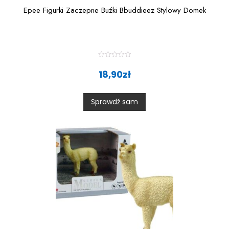
Epee Figurki Zaczepne Buźki Bbuddieez Stylowy Domek
R
a
18,90
zł
t
e
d
0
Sprawdź sam
o
u
t
o
f
5