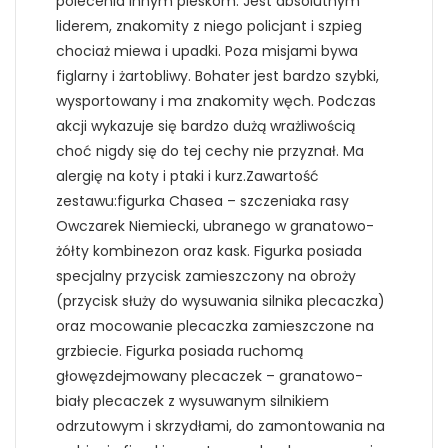
polecenia innym pieskom. Jest absolutnym
liderem, znakomity z niego policjant i szpieg
chociaż miewa i upadki. Poza misjami bywa
figlarny i żartobliwy. Bohater jest bardzo szybki,
wysportowany i ma znakomity węch. Podczas
akcji wykazuje się bardzo dużą wrażliwością
choć nigdy się do tej cechy nie przyznał. Ma
alergię na koty i ptaki i kurz.Zawartość
zestawu:figurka Chasea – szczeniaka rasy
Owczarek Niemiecki, ubranego w granatowo-
żółty kombinezon oraz kask. Figurka posiada
specjalny przycisk zamieszczony na obroży
(przycisk służy do wysuwania silnika plecaczka)
oraz mocowanie plecaczka zamieszczone na
grzbiecie. Figurka posiada ruchomą
głowęzdejmowany plecaczek – granatowo-
biały plecaczek z wysuwanym silnikiem
odrzutowym i skrzydłami, do zamontowania na