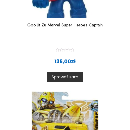
Goo Jit Zu Marvel Super Heroes Captain
R
a
136,00
zł
t
e
d
0
Sprawdź sam
o
u
t
o
f
5