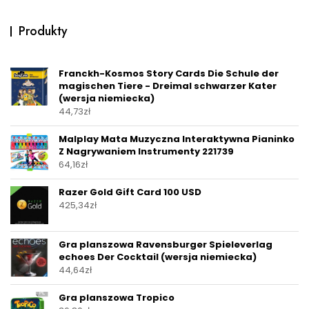
Produkty
Franckh-Kosmos Story Cards Die Schule der
magischen Tiere - Dreimal schwarzer Kater
(wersja niemiecka)
44,73
zł
Malplay Mata Muzyczna Interaktywna Pianinko
Z Nagrywaniem Instrumenty 221739
64,16
zł
Razer Gold Gift Card 100 USD
425,34
zł
Gra planszowa Ravensburger Spieleverlag
echoes Der Cocktail (wersja niemiecka)
44,64
zł
Gra planszowa Tropico