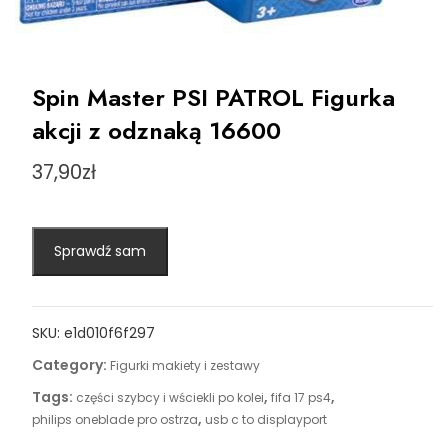
Spin Master PSI PATROL Figurka
akcji z odznaką 16600
37,90
zł
Sprawdź sam
SKU:
e1d010f6f297
Category:
Figurki makiety i zestawy
Tags:
,
,
części szybcy i wściekli po kolei
fifa 17 ps4
,
philips oneblade pro ostrza
usb c to displayport