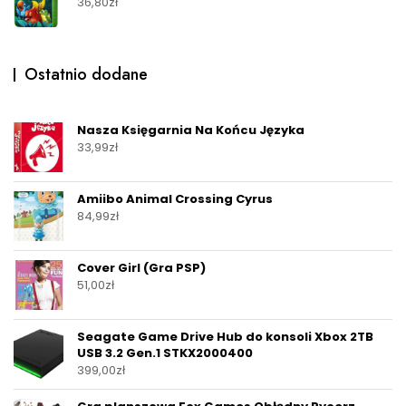
36,80
zł
Ostatnio dodane
Nasza Księgarnia Na Końcu Języka
33,99
zł
Amiibo Animal Crossing Cyrus
84,99
zł
Cover Girl (Gra PSP)
51,00
zł
Seagate Game Drive Hub do konsoli Xbox 2TB
USB 3.2 Gen.1 STKX2000400
399,00
zł