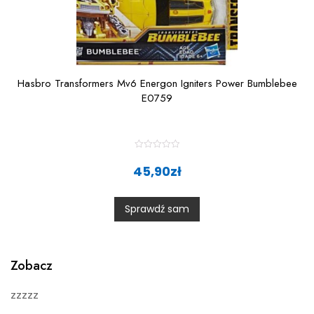
Hasbro Transformers Mv6 Energon Igniters Power Bumblebee
E0759
R
a
45,90
zł
t
e
d
0
Sprawdź sam
o
u
t
o
f
5
Zobacz
zzzzz