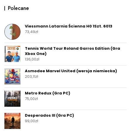
Polecane
Viessmann Latarnia Ścienna H0 1Szt. 6013
73,49
zł
Tennis World Tour Roland Garros Edition (Gra
Xbox One)
136,00
zł
Asmodee Marvel United (wersja niemiecka)
203,11
zł
Metro Redux (Gra PC)
75,00
zł
Desperados III (Gra PC)
99,00
zł