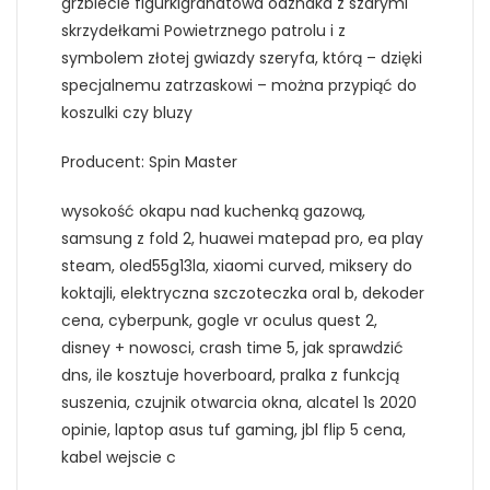
grzbiecie figurkigranatowa odznaka z szarymi
skrzydełkami Powietrznego patrolu i z
symbolem złotej gwiazdy szeryfa, którą – dzięki
specjalnemu zatrzaskowi – można przypiąć do
koszulki czy bluzy
Producent: Spin Master
wysokość okapu nad kuchenką gazową,
samsung z fold 2, huawei matepad pro, ea play
steam, oled55g13la, xiaomi curved, miksery do
koktajli, elektryczna szczoteczka oral b, dekoder
cena, cyberpunk, gogle vr oculus quest 2,
disney + nowosci, crash time 5, jak sprawdzić
dns, ile kosztuje hoverboard, pralka z funkcją
suszenia, czujnik otwarcia okna, alcatel 1s 2020
opinie, laptop asus tuf gaming, jbl flip 5 cena,
kabel wejscie c