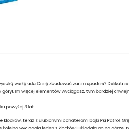
ysoką wieżę uda Ci się zbudować zanim spadnie? Delikatnie w
do góry!. Im więcej elementów wyciągasz, tym bardziej chwiej
ku powyżej 3 lat.
klocków, teraz z ulubionymi bohaterami bajki Psi Patrol. Gr
 kolejno wyciągają jeden z klocków i układają go na górze, 