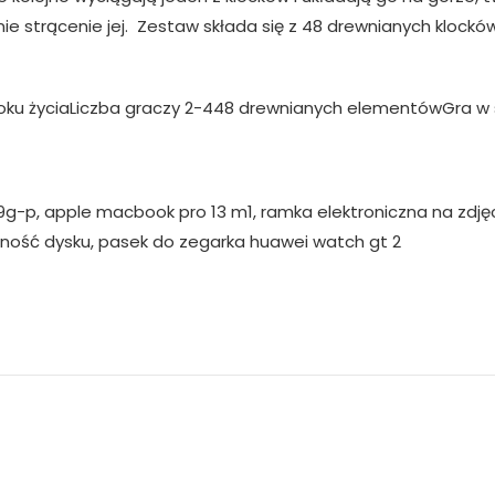
nie strącenie jej. Zestaw składa się z 48 drewnianych klocków 
 roku życiaLiczba graczy 2-448 drewnianych elementówGra 
g-p, apple macbook pro 13 m1, ramka elektroniczna na zdjęci
ość dysku, pasek do zegarka huawei watch gt 2