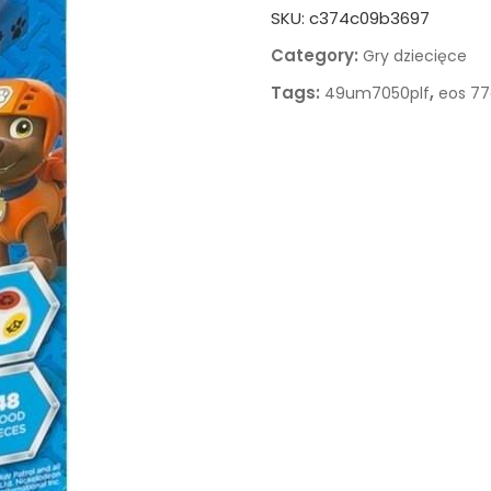
SKU:
c374c09b3697
Category:
Gry dziecięce
Tags:
,
49um7050plf
eos 77