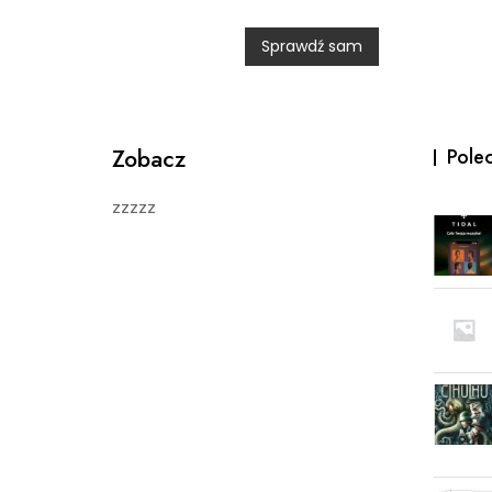
e
d
0
Sprawdź sam
o
u
t
o
f
5
Zobacz
Pole
zzzzz