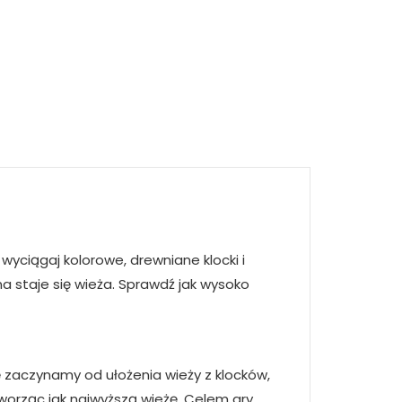
yciągaj kolorowe, drewniane klocki i
na staje się wieża. Sprawdź jak wysoko
ę zaczynamy od ułożenia wieży z klocków,
tworząc jak najwyższą wieżę. Celem gry