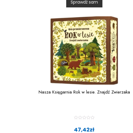
Sprawdź sam
o
u
t
o
f
5
Nasza Księgarnia Rok w lesie. Znajdź Zwierzaka
R
a
47,42
zł
t