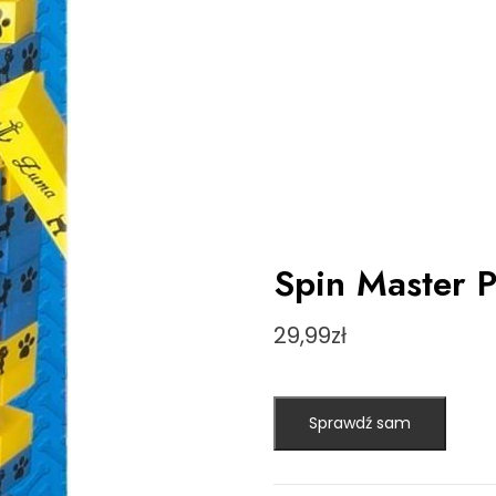
Spin Master P
29,99
zł
Sprawdź sam