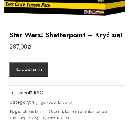
Star Wars: Shatterpoint – Kryć się!
287,00
zł
Sprawdź sam
SKU:
eaca111df622
Category:
Gry figurkowe i bitewne
Tags:
,
,
iphone 12 mini 128 cena
kamera dla niemowlaka
,
samsung fq215g001
sklep ubisoft