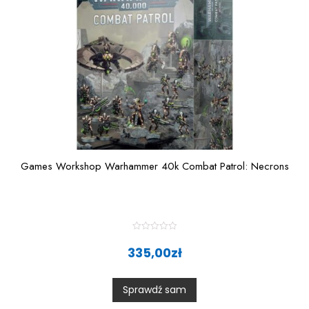
Games Workshop Warhammer 40k Combat Patrol: Necrons
R
a
335,00
zł
t
e
d
0
Sprawdź sam
o
u
t