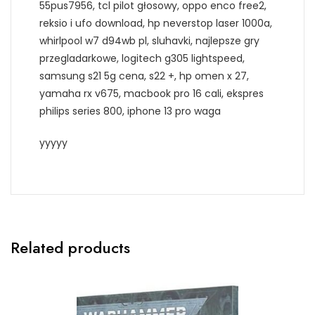
55pus7956, tcl pilot głosowy, oppo enco free2,
reksio i ufo download, hp neverstop laser 1000a,
whirlpool w7 d94wb pl, sluhavki, najlepsze gry
przegladarkowe, logitech g305 lightspeed,
samsung s21 5g cena, s22 +, hp omen x 27,
yamaha rx v675, macbook pro 16 cali, ekspres
philips series 800, iphone 13 pro waga
yyyyy
Related products