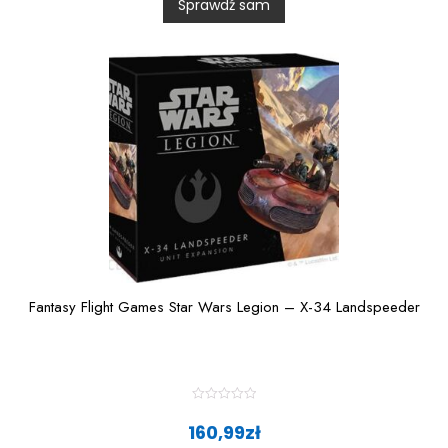
Sprawdź sam
o
u
t
o
f
5
Fantasy Flight Games Star Wars Legion – X-34 Landspeeder
R
a
160,99
zł
t
e