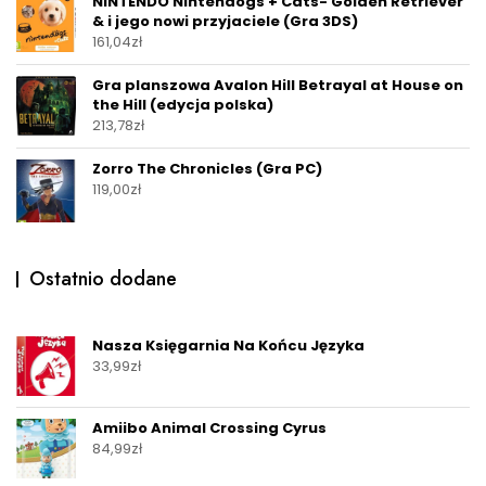
NINTENDO Nintendogs + Cats- Golden Retriever
& i jego nowi przyjaciele (Gra 3DS)
161,04
zł
Gra planszowa Avalon Hill Betrayal at House on
the Hill (edycja polska)
213,78
zł
Zorro The Chronicles (Gra PC)
119,00
zł
Ostatnio dodane
Nasza Księgarnia Na Końcu Języka
33,99
zł
Amiibo Animal Crossing Cyrus
84,99
zł