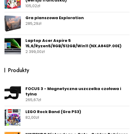
(wersja francuska)
105,02
zł
Gra planszowa Exploration
285,29
zł
Laptop Acer Aspire 5
15,6/Ryzen5/8GB/512GB/Win11 (NX.A84EP.00E)
2 399,00
zł
Produkty
FOCUS 3 - Magnetyczna uszczelka czołowa i
tylna
265,67
zł
LEGO Rock Band (Gra PS3)
82,00
zł