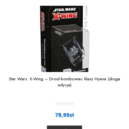
o
f
5
Star Wars: X-Wing – Droid-bombowiec klasy Hyena (druga
edycja)
R
a
78,99
zł
t
e
d
0