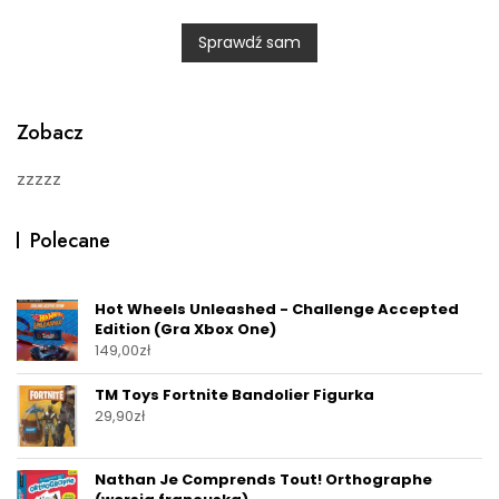
d
0
Sprawdź sam
o
u
t
o
f
5
Zobacz
zzzzz
Polecane
Hot Wheels Unleashed - Challenge Accepted
Edition (Gra Xbox One)
149,00
zł
TM Toys Fortnite Bandolier Figurka
29,90
zł
Nathan Je Comprends Tout! Orthographe