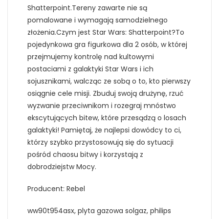
Shatterpoint.Tereny zawarte nie są
pomalowane i wymagają samodzielnego
złożenia.Czym jest Star Wars: Shatterpoint?To
pojedynkowa gra figurkowa dla 2 osób, w której
przejmujemy kontrolę nad kultowymi
postaciami z galaktyki Star Wars i ich
sojusznikami, walcząc ze sobą o to, kto pierwszy
osiągnie cele misji. Zbuduj swoją drużynę, rzuć
wyzwanie przeciwnikom i rozegraj mnóstwo
ekscytujących bitew, które przesądzą o losach
galaktyki! Pamiętaj, że najlepsi dowódcy to ci,
którzy szybko przystosowują się do sytuacji
pośród chaosu bitwy i korzystają z
dobrodziejstw Mocy.
Producent: Rebel
ww90t954asx, plyta gazowa solgaz, philips