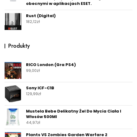
obecnymi w aplikacjach ESET.
Rust (Digital)
182,12
zł
Produkty
RICO London (Gra PS4)
99,00
zł
Sony ICF-C1B
129,99
zł
Mustela Bebe Delikatny Żel Do Mycia Ciała I
Włosów 500Ml
44,97
zł
Plants VS Zombies Garden Warfare 2