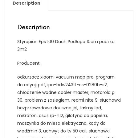
Description
Description
Styropian Eps 100 Dach Podłoga 10cm paczka
3m2
Producent:
odkurzacz xiaomi vacuum mop pro, program
do edycji pdf, ipc-hdw2431t-as-0280b-s2,
chłodzenie wodne cooler master, motorola g
30, problem z zasiegiem, redmi nite 9, słuchawki
bezprzewodowe douszne jbl, taśmy led,
mikrofon, asus rp-n12, gilotyna do papieru,
maszynka do miesa elektryczna, kody do
wiedźmin 3, uchwyt do tv 50 cali, słuchawki