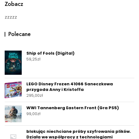
Zobacz
zzzzz
Polecane
Ship of Fools (Digital)
59,25
zł
LEGO Disney Frozen 41066 Saneczkowa
przygoda Anny i Kristoffa
295,00
zł
WWI Tannenberg Eastern Front (Gra PS5)
99,00
zł
blokując niechciane próby szyfrowania plików.
Działa we współpracy z technologiami