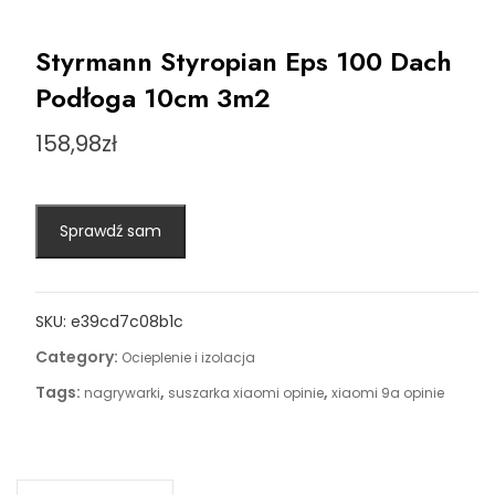
Styrmann Styropian Eps 100 Dach
Podłoga 10cm 3m2
158,98
zł
Sprawdź sam
SKU:
e39cd7c08b1c
Category:
Ocieplenie i izolacja
Tags:
,
,
nagrywarki
suszarka xiaomi opinie
xiaomi 9a opinie