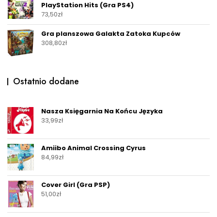
PlayStation Hits (Gra PS4)
73,50
zł
Gra planszowa Galakta Zatoka Kupców
308,80
zł
Ostatnio dodane
Nasza Księgarnia Na Końcu Języka
33,99
zł
Amiibo Animal Crossing Cyrus
84,99
zł
Cover Girl (Gra PSP)
51,00
zł