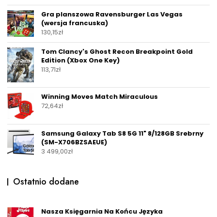
Gra planszowa Ravensburger Las Vegas
(wersja francuska)
130,15
zł
Tom Clancy's Ghost Recon Breakpoint Gold
Edition (Xbox One Key)
113,71
zł
Winning Moves Match Miraculous
72,64
zł
Samsung Galaxy Tab S8 5G 11" 8/128GB Srebrny
(SM-X706BZSAEUE)
3 499,00
zł
Ostatnio dodane
Nasza Księgarnia Na Końcu Języka