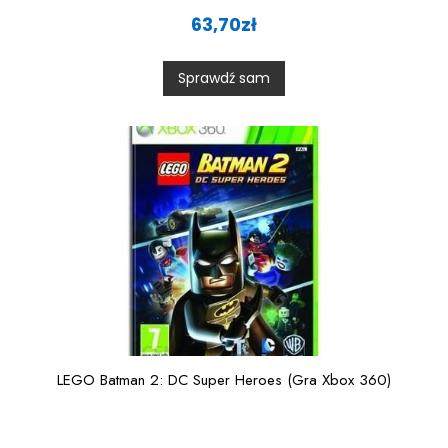
R
a
63,70
zł
t
e
d
0
Sprawdź sam
o
u
t
o
f
5
LEGO Batman 2: DC Super Heroes (Gra Xbox 360)