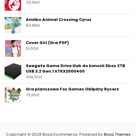
33,99
zł
Amiibo Animal Crossing Cyrus
84,99
zł
Cover Girl (Gra PSP)
51,00
zł
Seagate Game Drive Hub do konsoli Xbox 2TB
USB 3.2 Gen.1 STKX2000400
399,00
zł
Gra planszowa Fox Games Obłędny Rycerz
73,66
zł
Copyright © 2026 Bosa Ecommerce. Powered by
Bosa Themes