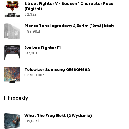
Street Fighter V - Season 1 Character Pass
(Digital)
32,32
zł
Plonos Tunel ogrodowy 2,5x4m (10m2) biały
499,99
zł
Evolveo Fighter F1
187,00
zł
Telewizor Samsung QE98QN90A
52 959,00
zł
Produkty
What The Frog Elekt (2 Wydanie)
102,80
zł