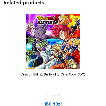
Related products
Dragon Ball Z: Battle of Z (Gra Xbox 360)
R
a
180,99
zł
t