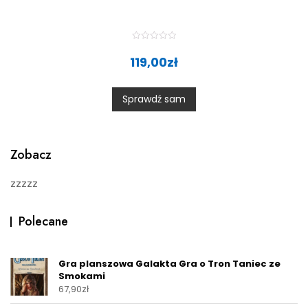
R
a
119,00
zł
t
e
d
0
Sprawdź sam
o
u
t
o
f
5
Zobacz
zzzzz
Polecane
Gra planszowa Galakta Gra o Tron Taniec ze
Smokami
67,90
zł