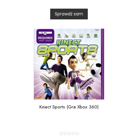
e
d
0
Sprawdź sam
o
u
t
o
f
5
Kinect Sports (Gra Xbox 360)