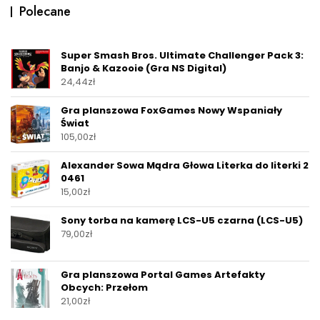
Polecane
Super Smash Bros. Ultimate Challenger Pack 3:
Banjo & Kazooie (Gra NS Digital)
24,44
zł
Gra planszowa FoxGames Nowy Wspaniały
Świat
105,00
zł
Alexander Sowa Mądra Głowa Literka do literki 2
0461
15,00
zł
Sony torba na kamerę LCS-U5 czarna (LCS-U5)
79,00
zł
Gra planszowa Portal Games Artefakty
Obcych: Przełom
21,00
zł