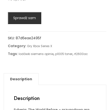
Sprawdź sam
SKU:
87d6eae2495f
Category:
Gry Xbox Series X
Tags:
,
,
lodówki siemens opinie
p1005 toner
rt2600ac
Description
Description
Syberia: The World Before – przygodowa gra