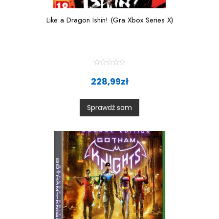
Like a Dragon Ishin! (Gra Xbox Series X)
R
a
228,99
zł
t
e
d
0
Sprawdź sam
o
u
t
o
f
5