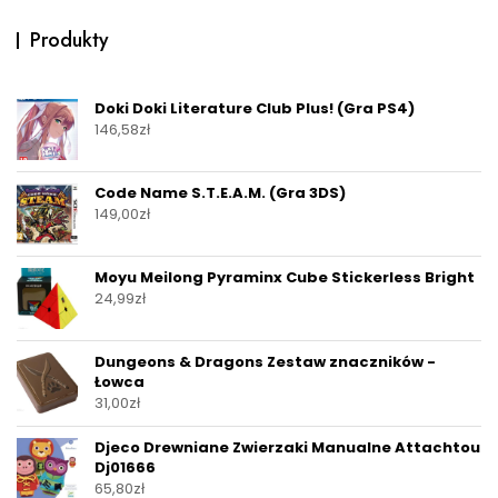
Produkty
Doki Doki Literature Club Plus! (Gra PS4)
146,58
zł
Code Name S.T.E.A.M. (Gra 3DS)
149,00
zł
Moyu Meilong Pyraminx Cube Stickerless Bright
24,99
zł
Dungeons & Dragons Zestaw znaczników -
Łowca
31,00
zł
Djeco Drewniane Zwierzaki Manualne Attachtou
Dj01666
65,80
zł