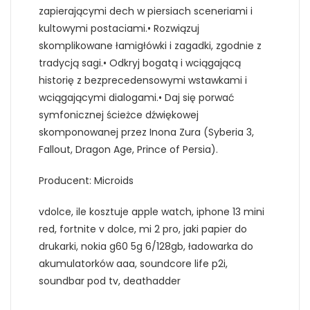
zapierającymi dech w piersiach sceneriami i
kultowymi postaciami.• Rozwiązuj
skomplikowane łamigłówki i zagadki, zgodnie z
tradycją sagi.• Odkryj bogatą i wciągającą
historię z bezprecedensowymi wstawkami i
wciągającymi dialogami.• Daj się porwać
symfonicznej ścieżce dźwiękowej
skomponowanej przez Inona Zura (Syberia 3,
Fallout, Dragon Age, Prince of Persia).
Producent: Microids
vdolce, ile kosztuje apple watch, iphone 13 mini
red, fortnite v dolce, mi 2 pro, jaki papier do
drukarki, nokia g60 5g 6/128gb, ładowarka do
akumulatorków aaa, soundcore life p2i,
soundbar pod tv, deathadder