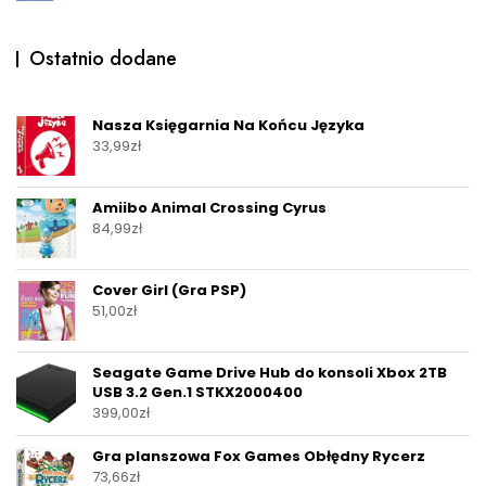
Ostatnio dodane
Nasza Księgarnia Na Końcu Języka
33,99
zł
Amiibo Animal Crossing Cyrus
84,99
zł
Cover Girl (Gra PSP)
51,00
zł
Seagate Game Drive Hub do konsoli Xbox 2TB
USB 3.2 Gen.1 STKX2000400
399,00
zł
Gra planszowa Fox Games Obłędny Rycerz
73,66
zł