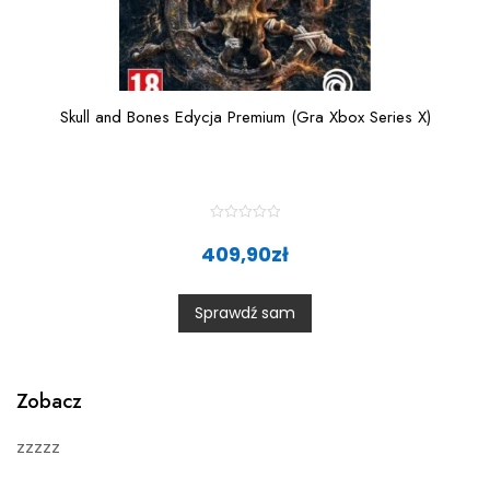
Skull and Bones Edycja Premium (Gra Xbox Series X)
R
a
409,90
zł
t
e
d
0
Sprawdź sam
o
u
t
o
f
5
Zobacz
zzzzz