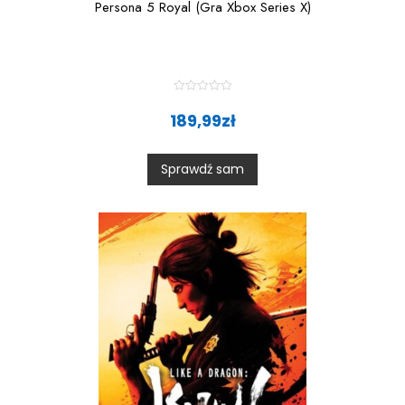
Persona 5 Royal (Gra Xbox Series X)
R
a
189,99
zł
t
e
d
0
Sprawdź sam
o
u
t
o
f
5