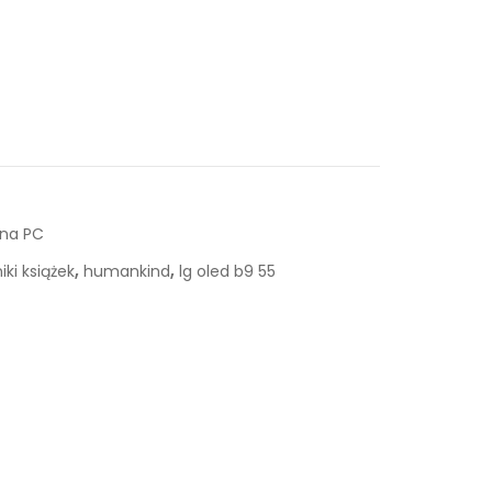
 na PC
,
,
iki książek
humankind
lg oled b9 55