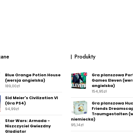
cane
Produkty
Blue Orange Potion House
Gra planszowa Por
(wersja angielska)
Games Eleven (wer
angielska)
189,00
zł
154,95
zł
Sid Meier's Civilization VI
(Gra PS4)
Gra planszowa Huc
Friends Dreamsca
94,99
zł
Traumgestalten (w
niemiecka)
Star Wars: Armada -
95,14
zł
Niszczyciel Gwiezdny
Gladiator