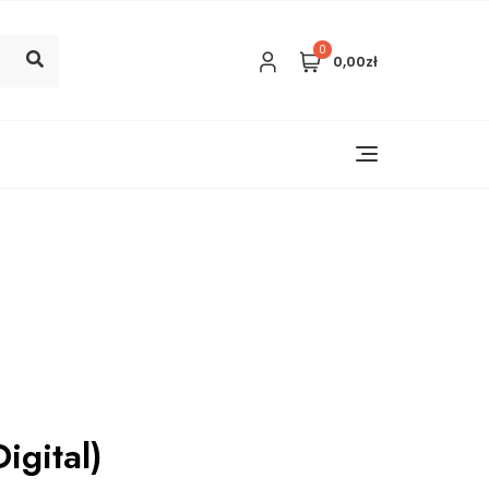
0
0,00zł
igital)