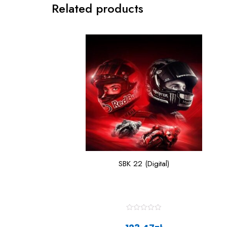
Related products
SBK 22 (Digital)
R
a