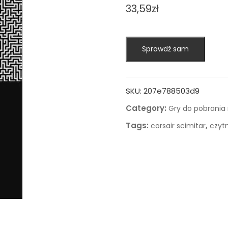
33,59
zł
Sprawdź sam
SKU:
207e788503d9
Category:
Gry do pobrania
Tags:
,
corsair scimitar
czytn