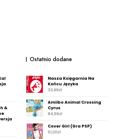
Ostatnio dodane
tal
Nasza Księgarnia Na
sja
Końcu Języka
33,99
zł
Amiibo Animal Crossing
h &
Cyrus
pe
84,99
zł
ersja
Cover Girl (Gra PSP)
51,00
zł