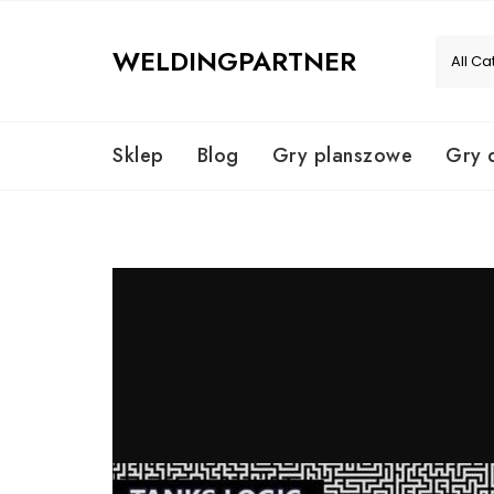
Skip
to
WELDINGPARTNER
content
Sklep
Blog
Gry planszowe
Gry 