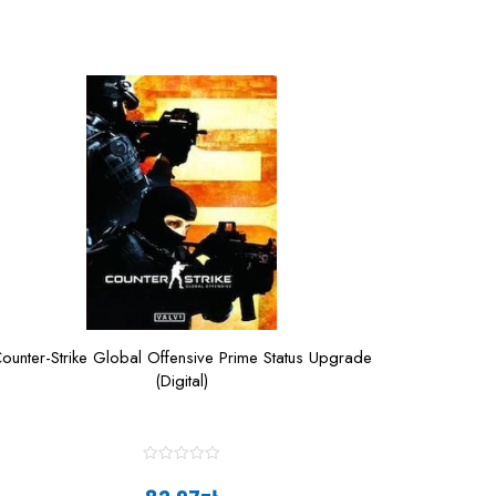
ounter-Strike Global Offensive Prime Status Upgrade
(Digital)
R
a