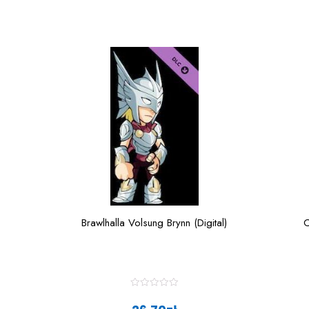
Brawlhalla Volsung Brynn (Digital)
C
R
a