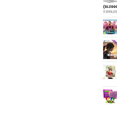
(SLZ00
11 899,0