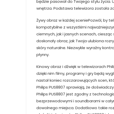
będzie pasował do Twojego stylu życia.
wnętrza. Podstawa telewizora została z
Żywy obraz w każdej sceniePozwól, by tel
kompatybilne z wszystkimi najważniejszy
ciemnych, jak i jasnych scenach, ciesząc
doskonały obraz, jak Twoja ulubiona rozr
skóry naturalne. Niezwykle wyraźny kontr
płynny.
Kinowy obraz i dźwięk w telewizorach Phi
dzięki nim filmy, programy i gry będą wyg
nastał koniec rozczarowujących scen, któ
Philips PUS8807 sprawiają, że doświadcz
Philips PUS8807 jest zgodny z technologi
bezprzewodowymi i soundbarami w całym 
dowolnego miejsca. Dodatkowo takie ro