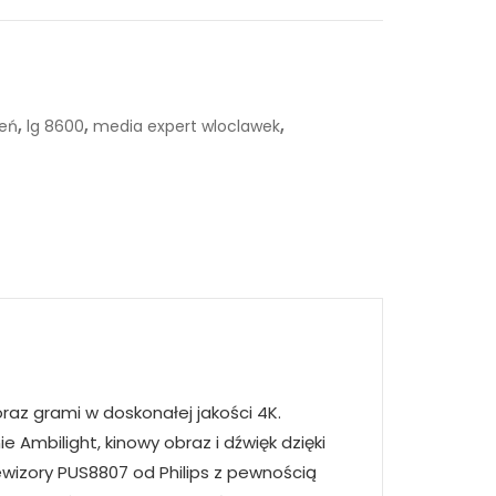
,
,
,
eń
lg 8600
media expert wloclawek
oraz grami w doskonałej jakości 4K.
 Ambilight, kinowy obraz i dźwięk dzięki
ewizory PUS8807 od Philips z pewnością