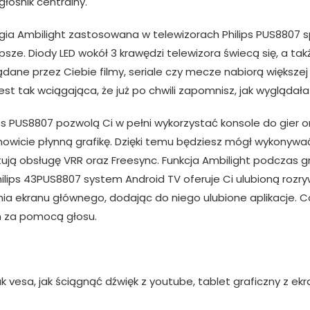
głośnik centralny.
gia Ambilight zastosowana w telewizorach Philips PUS8807 
sze. Diody LED wokół 3 krawędzi telewizora świecą się, a takż
lądane przez Ciebie filmy, seriale czy mecze nabiorą większej
st tak wciągająca, że już po chwili zapomnisz, jak wyglądała 
ps PUS8807 pozwolą Ci w pełni wykorzystać konsole do gier 
wicie płynną grafikę. Dzięki temu będziesz mógł wykonywać sk
tują obsługę VRR oraz Freesync. Funkcja Ambilight podczas 
lips 43PUS8807 system Android TV oferuje Ci ulubioną rozryw
kranu głównego, dodając do niego ulubione aplikacje. Co w
 za pomocą głosu.
k vesa, jak ściągnąć dźwięk z youtube, tablet graficzny z ek