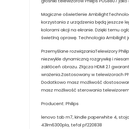
głośniki telewizorów Philips PUS8807 jako 
Magiczne oświetlenie AmbilightTechnolo
korzystania z urządzenia będą jeszcze lep
kolorami akcji na ekranie. Dzięki temu og
świetlną oprawę. Technologia Ambilight je
Przemyślane rozwiązaniaTelewizory Phili
niezwykle dynamiczną rozgrywkę i niesamo
zakłóceń obrazu. Złącza HDMI 2.1 gwaran
wrażenia.Zastosowany w telewizorach Phi
Dodatkowo masz możliwość dostosowania e
masz możliwość sterowania telewizorem
Producent: Philips
lenovo tab m7, kindle paperwhite 4, stoja
43lm6300pla, tefal pf220838