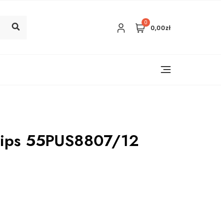
0
0,00zł
ilips 55PUS8807/12