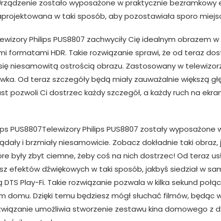
 Urządzenie zostało wyposażone w praktycznie bezramkowy 
aprojektowana w taki sposób, aby pozostawiała sporo miejs
ewizory Philips PUS8807 zachwyciły Cię idealnym obrazem w 
mi formatami HDR. Takie rozwiązanie sprawi, że od teraz do
 się niesamowitą ostrością obrazu. Zastosowany w telewizorz
ywka. Od teraz szczegóły będą miały zauważalnie większą głęb
ast pozwoli Ci dostrzec każdy szczegół, a każdy ruch na ekra
lips PUS8807Telewizory Philips PUS8807 zostały wyposażone 
lądały i brzmiały niesamowicie. Zobacz dokładnie taki obraz, 
re były zbyt ciemne, żeby coś na nich dostrzec! Od teraz us
ysz efektów dźwiękowych w taki sposób, jakbyś siedział w s
ą DTS Play-Fi. Takie rozwiązanie pozwala w kilka sekund połą
domu. Dzięki temu będziesz mógł słuchać filmów, będąc w 
związanie umożliwia stworzenie zestawu kina domowego z d