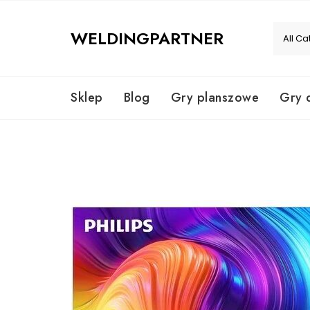
Skip
to
WELDINGPARTNER
content
Sklep
Blog
Gry planszowe
Gry 