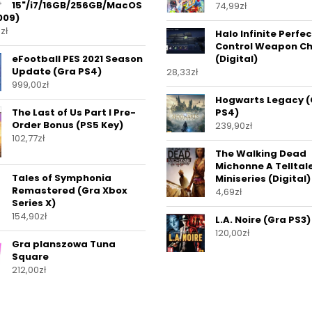
15"/i7/16GB/256GB/MacOS
74,99
zł
009)
0
zł
Halo Infinite Perfe
Control Weapon C
eFootball PES 2021 Season
(Digital)
Update (Gra PS4)
28,33
zł
999,00
zł
Hogwarts Legacy (
The Last of Us Part I Pre-
PS4)
Order Bonus (PS5 Key)
239,90
zł
102,77
zł
The Walking Dead
Michonne A Telltal
Tales of Symphonia
Miniseries (Digital)
Remastered (Gra Xbox
4,69
zł
Series X)
154,90
zł
L.A. Noire (Gra PS3)
120,00
zł
Gra planszowa Tuna
Square
212,00
zł