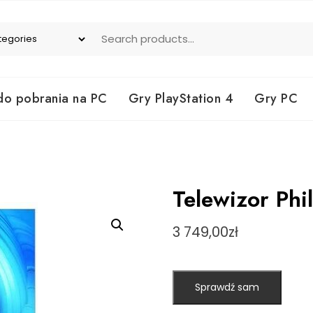
do pobrania na PC
Gry PlayStation 4
Gry PC
Telewizor Ph
3 749,00
zł
Sprawdź sam