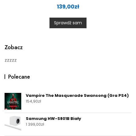
a
139,00
zł
t
e
d
0
Sprawdź sam
o
u
t
o
f
5
Zobacz
zzzzz
Polecane
Vampire The Masquerade Swansong (Gra PS4)
154,90
zł
Samsung HW-S801B Biały
1 399,00
zł