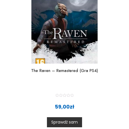
The Raven – Remastered (Gra PS4)
R
a
59,00
zł
t
e
d
0
Sprawdź sam
o
u
t