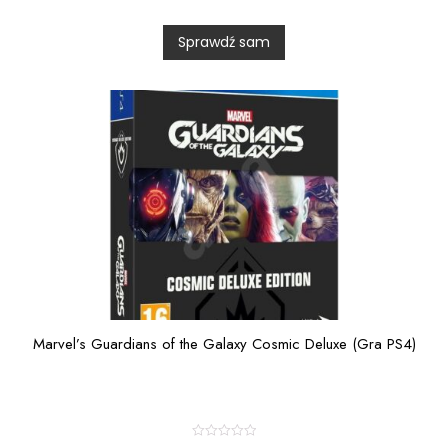
e
d
0
Sprawdź sam
o
u
t
o
f
5
Marvel’s Guardians of the Galaxy Cosmic Deluxe (Gra PS4)
R