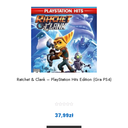
o
f
5
Ratchet & Clank – PlayStation Hits Edition (Gra PS4)
R
a
37,99
zł
t
e
d
0