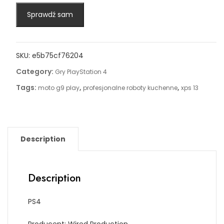
Sprawdź sam
SKU:
e5b75cf76204
Category:
Gry PlayStation 4
Tags:
,
,
moto g9 play
profesjonalne roboty kuchenne
xps 13
Description
Description
PS4
Producent: Wired Production