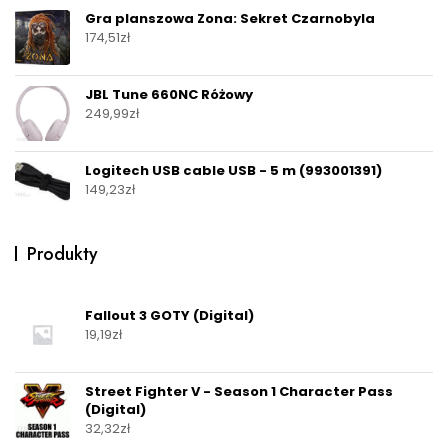
Gra planszowa Zona: Sekret Czarnobyla
174,51
zł
JBL Tune 660NC Różowy
249,99
zł
Logitech USB cable USB - 5 m (993001391)
149,23
zł
Produkty
Fallout 3 GOTY (Digital)
19,19
zł
Street Fighter V - Season 1 Character Pass
(Digital)
32,32
zł