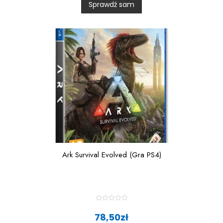
Sprawdź sam
o
u
t
o
f
5
Ark Survival Evolved (Gra PS4)
R
a
78,50
zł
t