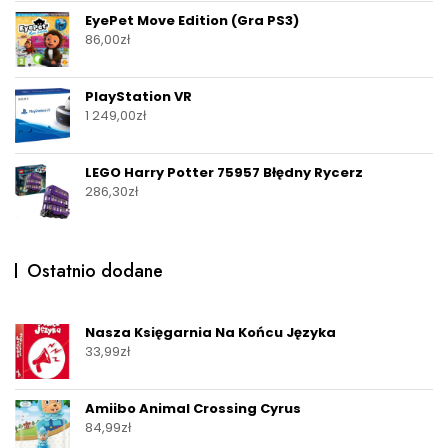
EyePet Move Edition (Gra PS3)
86,00
zł
PlayStation VR
1 249,00
zł
LEGO Harry Potter 75957 Błędny Rycerz
286,30
zł
Ostatnio dodane
Nasza Księgarnia Na Końcu Języka
33,99
zł
Amiibo Animal Crossing Cyrus
84,99
zł