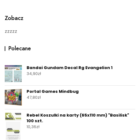
o
f
5
Zobacz
zzzzz
Polecane
Bandai Gundam Decal Rg Evangelion 1
34,90
zł
Portal Games Mindbug
47,80
zł
Rebel Koszulki na karty (65x110 mm) "Basilisk"
100 szt.
10,36
zł