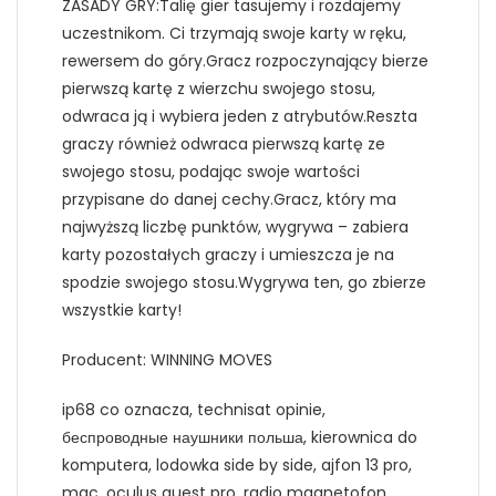
ZASADY GRY:Talię gier tasujemy i rozdajemy
uczestnikom. Ci trzymają swoje karty w ręku,
rewersem do góry.Gracz rozpoczynający bierze
pierwszą kartę z wierzchu swojego stosu,
odwraca ją i wybiera jeden z atrybutów.Reszta
graczy również odwraca pierwszą kartę ze
swojego stosu, podając swoje wartości
przypisane do danej cechy.Gracz, który ma
najwyższą liczbę punktów, wygrywa – zabiera
karty pozostałych graczy i umieszcza je na
spodzie swojego stosu.Wygrywa ten, go zbierze
wszystkie karty!
Producent: WINNING MOVES
ip68 co oznacza, technisat opinie,
беспроводные наушники польша, kierownica do
komputera, lodowka side by side, ajfon 13 pro,
mac, oculus quest pro, radio magnetofon,