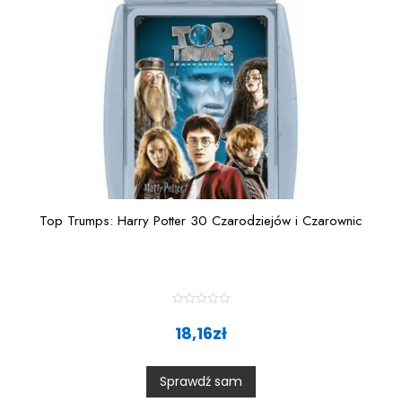
5
Top Trumps: Harry Potter 30 Czarodziejów i Czarownic
R
a
18,16
zł
t
e
d
0
Sprawdź sam
o
u
t