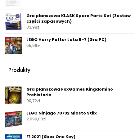
Gra planszowa KLASK Spare Parts Set (Zestaw
części zapasowych)
33,98
zł
LEGO Harry Potter Lata 5-7 (Gra PC)
55,99
zł
Produkty
Gra planszowa FoxGames Kingdomino
Prehistoria
90,72
zł
LEGO Ninjago 70732 Miasto Stiix
2 099,00
zł
F1 2021 (Xbox One Key)