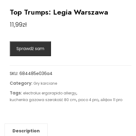
Top Trumps: Legia Warszawa
11,99
zł
Sprawdź sam
SKU:
684485e036a4
Category:
Gry karciane
Tags:
,
electrolux ergorapido allergy
,
,
kuchenka gazowa szerokość 80 cm
poco 4 pro
айфон 11 pro
Description