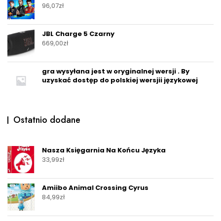
96,07
zł
JBL Charge 5 Czarny
669,00
zł
gra wysyłana jest w oryginalnej wersji . By
uzyskać dostęp do polskiej wersjii językowej
Ostatnio dodane
Nasza Księgarnia Na Końcu Języka
33,99
zł
Amiibo Animal Crossing Cyrus
84,99
zł