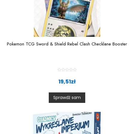
Pokemon TCG Sword & Shield Rebel Clash Checklane Booster
R
a
19,51
zł
t
e
d
0
Sprawdź sam
o
u
t
o
f
5