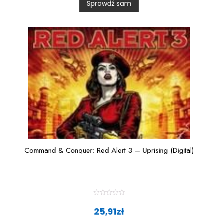
Sprawdź sam
o
u
t
o
f
5
Command & Conquer: Red Alert 3 – Uprising (Digital)
R
a
25,91
zł
t