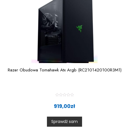
Razer Obudowa Tomahawk Atx Argb (RC2101420100R3M1)
R
a
919,00
zł
t
e
d
0
Sprawdź sam
o
u
t