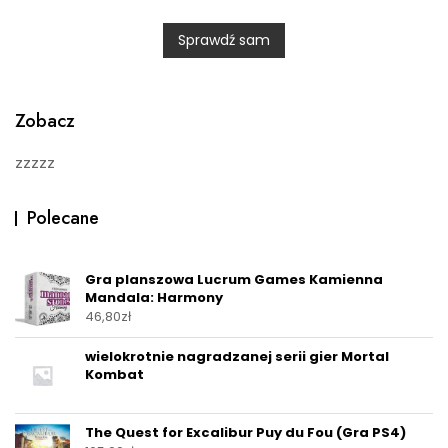
e
d
0
Sprawdź sam
o
u
t
o
f
5
Zobacz
zzzzz
Polecane
Gra planszowa Lucrum Games Kamienna
Mandala: Harmony
46,80
zł
wielokrotnie nagradzanej serii gier Mortal
Kombat
The Quest for Excalibur Puy du Fou (Gra PS4)