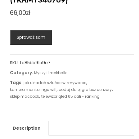
66,00
zł
Sprawdź sam
SKU:
fc85bb91a9e7
Category:
Myszy i trackballe
Tags:
,
jak układać sztućce w zmywarce
,
,
kamera monitoringu wifi
podaj dalej gra bez cenzury
,
sklep macbook
telewizor qled 65 cali - ranking
Description