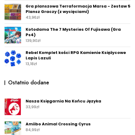
Gra planszowa Terraformacja Marsa - Zestaw 5
Plansz Graczy (z wycięciami)
43,96
zł
Kotodama The 7 Mysteries Of Fujisawa (Gra
Ps4)
139,90
zł
Rebel Komplet kości RPG Kamienie Księżycowe
Lapis Lazuli
13,18
zł
Ostatnio dodane
Nasza Księgarnia Na Końcu Języka
33,99
zł
Amiibo Animal Crossing Cyrus
84,99
zł