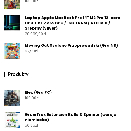
165,00
zł
Laptop Apple MacBook Pro 14" M2 Pro 12-core
CPU + 19-core GPU / 16GB RAM / 4TB SSD /
Srebrny (Silver)
20 999,00
zł
Moving Out Szalone Przeprowadzki (Gra NS)
67,99
zł
Produkty
Elex (Gra PC)
100,00
zł
GraviTrax Extension Balls & Spinner (wersja
niemiecka)
56,85
zł