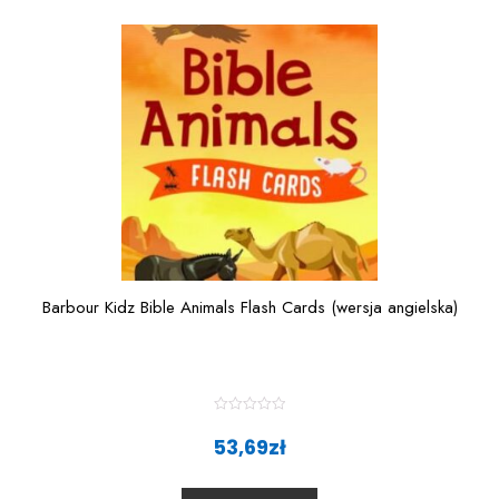
o
f
5
Barbour Kidz Bible Animals Flash Cards (wersja angielska)
R
a
53,69
zł
t
e
d
0