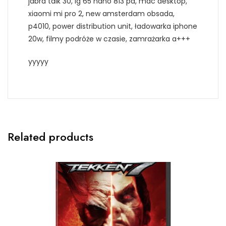
jabra talk 30, lg 65 nano 813 pa, mac desktop,
xiaomi mi pro 2, new amsterdam obsada,
p4010, power distribution unit, ładowarka iphone
20w, filmy podróże w czasie, zamrażarka a+++
yyyyy
Related products