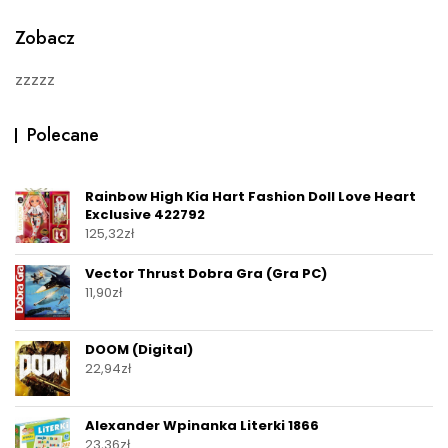
f
5
Zobacz
zzzzz
Polecane
Rainbow High Kia Hart Fashion Doll Love Heart
Exclusive 422792
125,32
zł
Vector Thrust Dobra Gra (Gra PC)
11,90
zł
DOOM (Digital)
22,94
zł
Alexander Wpinanka Literki 1866
23,36
zł