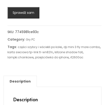
Sprawdź sam
SKU:
7745981ce93c
Category:
Gry PC
Tags:
,
,
części szybcy i wściekli po kolei
dji mini 3 fly more combo
,
,
karta sieciowa tp-link tl-wn821n
killzone shadow fall
,
,
lampki.choinkowe
przejściówka do iphone
rt2600ac
Description
Description