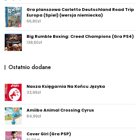
Gra planszowa Carletto Deutschland Road Trip
Europa (Spiel) (wersja niemiecka)
66,80
zł
Big Rumble Boxing: Creed Champions (Gra PS4)
138,60
zł
Ostatnio dodane
Nasza Księgarnia Na Końcu Języka
33,99
zł
Amiibo Animal Crossing Cyrus
84,99
zł
Cover Girl (Gra PSP)
51,00
zł