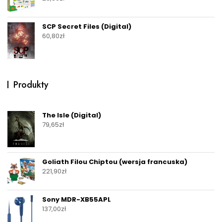
SCP Secret Files (Digital)
60,80
zł
Produkty
The Isle (Digital)
79,65
zł
Goliath Filou Chiptou (wersja francuska)
221,90
zł
Sony MDR-XB55APL
137,00
zł