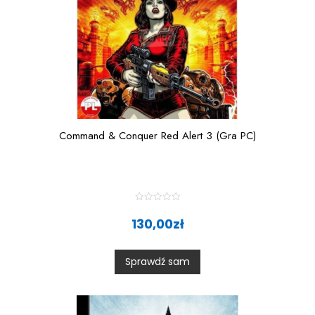
Command & Conquer Red Alert 3 (Gra PC)
R
a
130,00
zł
t
e
d
0
Sprawdź sam
o
u
t
o
f
5