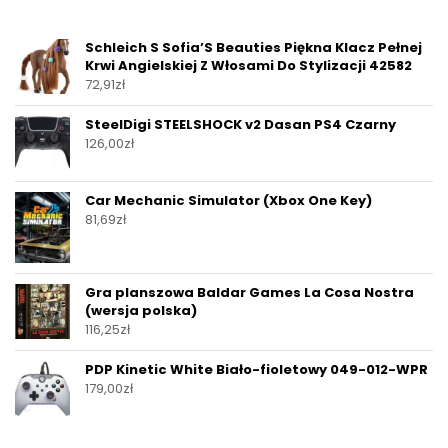
Schleich S Sofia’S Beauties Piękna Klacz Pełnej
Krwi Angielskiej Z Włosami Do Stylizacji 42582
72,91
zł
SteelDigi STEELSHOCK v2 Dasan PS4 Czarny
126,00
zł
Car Mechanic Simulator (Xbox One Key)
81,69
zł
Gra planszowa Baldar Games La Cosa Nostra
(wersja polska)
116,25
zł
PDP Kinetic White Biało-fioletowy 049-012-WPR
179,00
zł