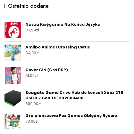
Ostatnio dodane
Nasza Księgarnia Na Końcu Języka
33,99
zł
Amiibo Animal Crossing Cyrus
84,99
zł
Cover Girl (Gra PSP)
51,00
zł
Seagate Game Drive Hub do konsoli Xbox 2TB
USB 3.2 Gen.1 STKX2000400
399,00
zł
Gra planszowa Fox Games Obłędny Rycerz
73,66
zł