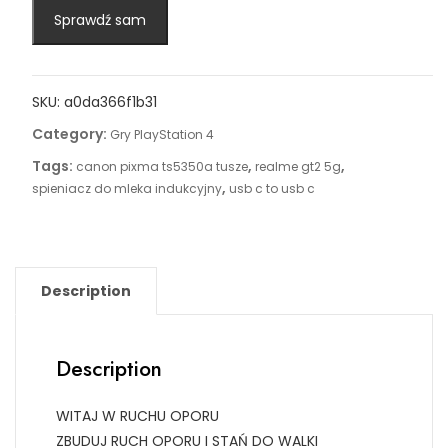
Sprawdź sam
SKU:
a0da366f1b31
Category:
Gry PlayStation 4
Tags:
,
,
canon pixma ts5350a tusze
realme gt2 5g
,
spieniacz do mleka indukcyjny
usb c to usb c
Description
Description
WITAJ W RUCHU OPORU
ZBUDUJ RUCH OPORU I STAŃ DO WALKI