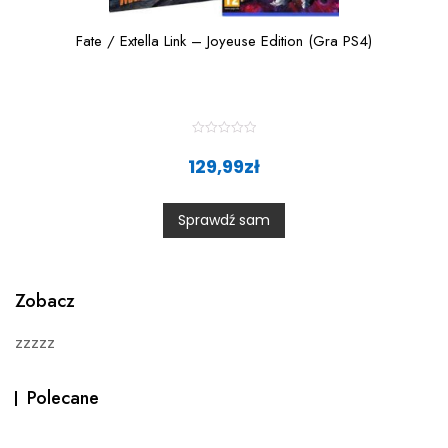
Fate / Extella Link – Joyeuse Edition (Gra PS4)
R
a
129,99
zł
t
e
d
0
Sprawdź sam
o
u
t
o
f
5
Zobacz
zzzzz
Polecane