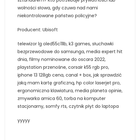
sztandarem? Kto potrzebuje prywatności lub
wolności słowa, gdy czuwa nad nami
niekontrolowane państwo policyjne?
Producent: Ubisoft
telewizor lg oled55c11lb, k3 games, słuchawki
bezprzewodowe do samsunga, media expert hit
dnia, filmy nominowane do oscara 2022,
playstation przenośne, corsair k55 rgb pro,
iphone 13 128gb cena, canal + box, jak sprawdzić
jaką mam kartę graficzną, hp color laserjet pro,
ergonomiczna klawiatura, media planeta opinie,
zmywarka amica 60, torba na komputer
stacjonarny, somfy rts, czytnik płyt do laptopa
yyyyy