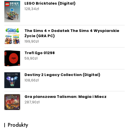
LEGO Bricktales (Digital)
128,34
zł
The Sims 4 + Dodatek The Sims 4 Wyspiarskie
Życie (GRA PC)
199,90
zł
Trefl Ego 01298
59,90
zł
Destiny 2 Legacy Collection (Digital)
108,66
zł
Gra planszowa Talisman: Magia i Miecz
287,90
zł
Produkty