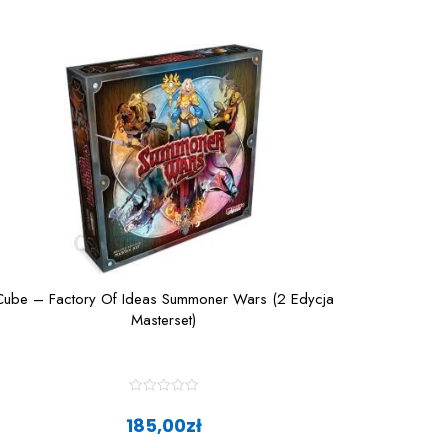
Cube – Factory Of Ideas Summoner Wars (2 Edycja
Masterset)
R
a
185,00
zł
t
e