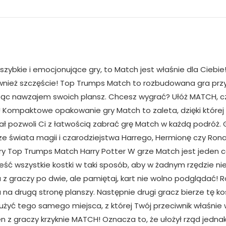
zybkie i emocjonujące gry, to Match jest właśnie dla Ciebie! 
również szczęście! Top Trumps Match to rozbudowana gra przyp
ząc nawzajem swoich plansz. Chcesz wygrać? Ułóż MATCH, cz
! Kompaktowe opakowanie gry Match to zaleta, dzięki której 
ał pozwoli Ci z łatwością zabrać grę Match w każdą podróż.
 świata magii i czarodziejstwa Harrego, Hermionę czy Rona i 
 gry Top Trumps Match Harry Potter W grze Match jest jeden 
 wszystkie kostki w taki sposób, aby w żadnym rzędzie nie b
u z graczy po dwie, ale pamiętaj, kart nie wolno podglądać!
a drugą stronę planszy. Następnie drugi gracz bierze tę k
 użyć tego samego miejsca, z której Twój przeciwnik właśnie
z graczy krzyknie MATCH! Oznacza to, że ułożył rząd jednak