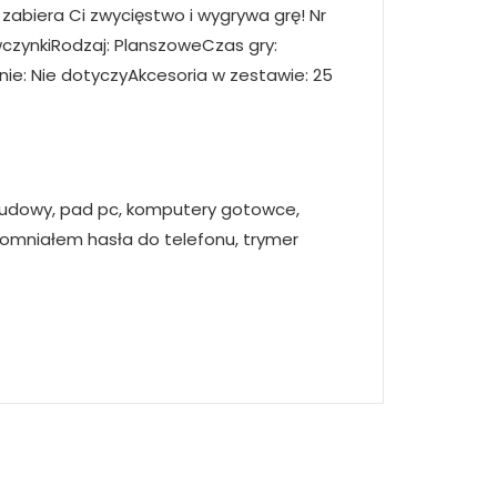
ś zabiera Ci zwycięstwo i wygrywa grę! Nr
ewczynkiRodzaj: PlanszoweCzas gry:
nie: Nie dotyczyAkcesoria w zestawie: 25
zabudowy, pad pc, komputery gotowce,
apomniałem hasła do telefonu, trymer