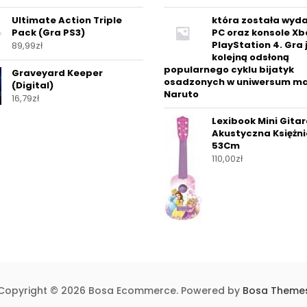
Ultimate Action Triple
która została wyd
Pack (Gra PS3)
PC oraz konsole Xb
PlayStation 4. Gra 
89,99
zł
kolejną odsłoną
popularnego cyklu bijatyk
Graveyard Keeper
osadzonych w uniwersum m
(Digital)
Naruto
16,79
zł
Lexibook Mini Gita
Akustyczna Księżni
53Cm
110,00
zł
Copyright © 2026 Bosa Ecommerce. Powered by
Bosa Theme