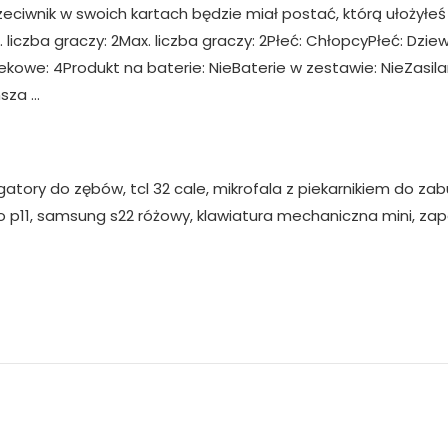
przeciwnik w swoich kartach będzie miał postać, którą ułożyłe
 liczba graczy: 2Max. liczba graczy: 2Płeć: ChłopcyPłeć: Dzi
owe: 4Produkt na baterie: NieBaterie w zestawie: NieZasila
nsza …
ygatory do zębów, tcl 32 cale, mikrofala z piekarnikiem do 
ovo p11, samsung s22 różowy, klawiatura mechaniczna mini, z