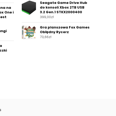
Seagate Game Drive Hub
do konsoli Xbox 2TB USB
ana na
3.2 Gen.1 STKX2000400
ox One i
jest
399,00
zł
Gra planszowa Fox Games
angi
Obłędny Rycerz
73,66
zł
ra
czki
s