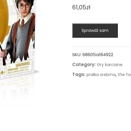
61,05
zł
Sprawdź sam
SKU:
68605a184922
Category:
Gry karciane
Tags:
,
pralka srebrna
the fo