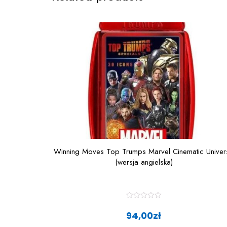
Winning Moves Top Trumps Marvel Cinematic Univer
(wersja angielska)
R
a
94,00
zł
t
e