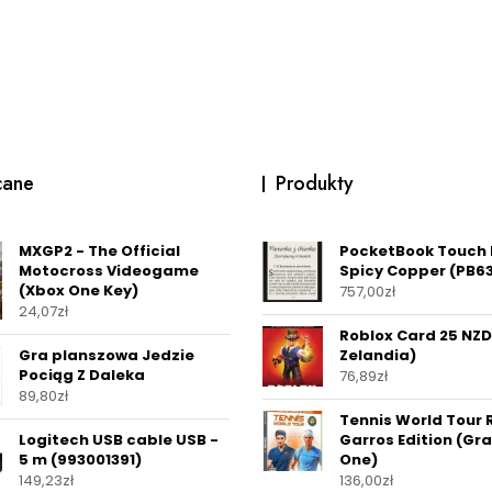
cane
Produkty
MXGP2 - The Official
PocketBook Touch 
Motocross Videogame
Spicy Copper (PB
(Xbox One Key)
757,00
zł
24,07
zł
Roblox Card 25 NZ
Gra planszowa Jedzie
Zelandia)
Pociąg Z Daleka
76,89
zł
89,80
zł
Tennis World Tour 
Logitech USB cable USB -
Garros Edition (Gr
5 m (993001391)
One)
149,23
zł
136,00
zł