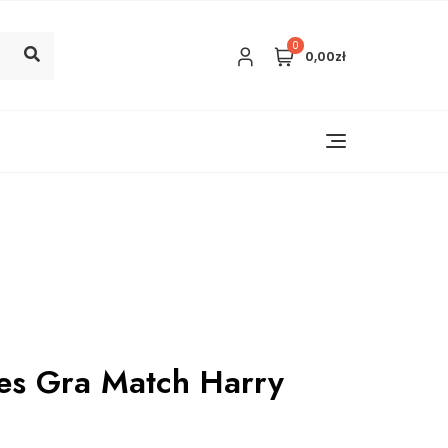
0
0,00zł
s Gra Match Harry