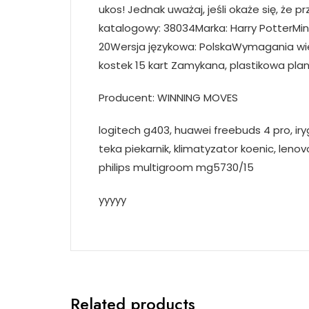
ukos! Jednak uważaj, jeśli okaże się, że 
katalogowy: 38034Marka: Harry PotterMin.
20Wersja językowa: PolskaWymagania wiek
kostek 15 kart Zamykana, plastikowa pla
Producent: WINNING MOVES
logitech g403, huawei freebuds 4 pro, ir
teka piekarnik, klimatyzator koenic, len
philips multigroom mg5730/15
yyyyy
Related products