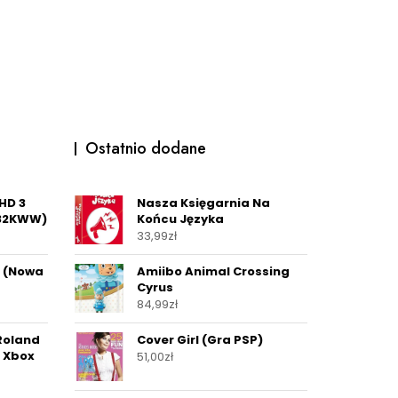
Ostatnio dodane
HD 3
Nasza Księgarnia Na
632KWW)
Końcu Języka
33,99
zł
D (Nowa
Amiibo Animal Crossing
Cyrus
84,99
zł
Roland
Cover Girl (Gra PSP)
a Xbox
51,00
zł