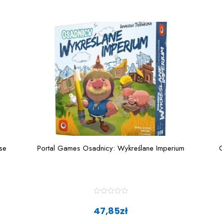
se
Portal Games Osadnicy: Wykreślane Imperium
R
a
47,85
zł
t
e