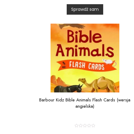
d
0
Sprawdź sam
o
u
t
o
f
5
Barbour Kidz Bible Animals Flash Cards (wersja
angielska)
R