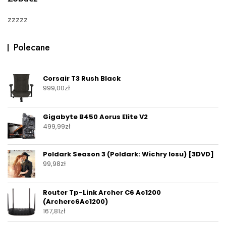
zzzzz
Polecane
Corsair T3 Rush Black
999,00
zł
Gigabyte B450 Aorus Elite V2
499,99
zł
Poldark Season 3 (Poldark: Wichry losu) [3DVD]
99,98
zł
Router Tp-Link Archer C6 Ac1200
(Archerc6Ac1200)
167,81
zł