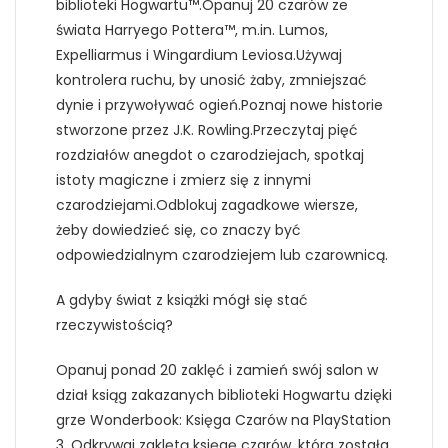
biblioteki Hogwartu™.Opanuj 20 czarów ze
świata Harryego Pottera™, m.in. Lumos,
Expelliarmus i Wingardium Leviosa.Używaj
kontrolera ruchu, by unosić żaby, zmniejszać
dynie i przywoływać ogień.Poznaj nowe historie
stworzone przez J.K. Rowling.Przeczytaj pięć
rozdziałów anegdot o czarodziejach, spotkaj
istoty magiczne i zmierz się z innymi
czarodziejami.Odblokuj zagadkowe wiersze,
żeby dowiedzieć się, co znaczy być
odpowiedzialnym czarodziejem lub czarownicą.
A gdyby świat z książki mógł się stać
rzeczywistością?
Opanuj ponad 20 zaklęć i zamień swój salon w
dział ksiąg zakazanych biblioteki Hogwartu dzięki
grze Wonderbook: Księga Czarów na PlayStation
3. Odkrywaj zaklętą księgę czarów, która została