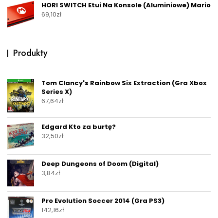
HORI SWITCH Etui Na Konsole (Aluminiowe) Mario
69,10
zł
Produkty
Tom Clancy's Rainbow Six Extraction (Gra Xbox
Series X)
67,64
zł
Edgard Kto za burtę?
32,50
zł
Deep Dungeons of Doom (Digital)
3,84
zł
Pro Evolution Soccer 2014 (Gra PS3)
142,16
zł