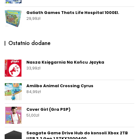
Goliath Games Thats Life Hospital 1000El.
29,99
zł
Ostatnio dodane
Nasza Księgarnia Na Końcu Języka
33,99
zł
Amiibo Animal Crossing Cyrus
84,99
zł
Cover Girl (Gra PSP)
51,00
zł
Seagate Game Drive Hub do konsoli Xbox 2TB
USB 3.2 Gen.1 STKX2000400