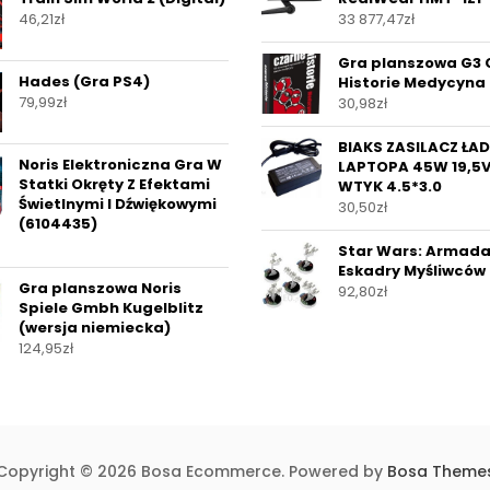
46,21
zł
33 877,47
zł
Gra planszowa G3 
Hades (Gra PS4)
Historie Medycyna
79,99
zł
30,98
zł
BIAKS ZASILACZ ŁAD
Noris Elektroniczna Gra W
LAPTOPA 45W 19,5V
Statki Okręty Z Efektami
WTYK 4.5*3.0
Świetlnymi I Dźwiękowymi
30,50
zł
(6104435)
Star Wars: Armada
Eskadry Myśliwców 
Gra planszowa Noris
92,80
zł
Spiele Gmbh Kugelblitz
(wersja niemiecka)
124,95
zł
Copyright © 2026 Bosa Ecommerce. Powered by
Bosa Theme