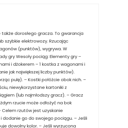
 także dorosłego gracza. To gwarancja
ub szybkie elektrowozy. Rzucając
j wagonów (punktów), wygrywa. W
dy gry Wesoły pociąg: Elementy gry –
nami i dżokerem – 1 kostka z wagonami i
e jak największej liczby punktów).
ząc pulę). – Kostki połóżcie obok nich. –
ściu, niewykorzystane kartoniki z
iągiem (lub najmłodszy gracz). – Gracz
 każdym rzucie może odłożyć na bok
– Celem rzutów jest uzyskanie
 i dodanie go do swojego pociągu. – Jeśli
je dowolny kolor. – Jeśli wyrzucona