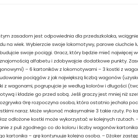
stym zasadom jest odpowiednia dla przedszkolaka, wciągnie
du na wiek. Wybierzcie swoje lokomotywy, parowe ciuchcie l
 budujcie swoje pociągi. Gracz, który będzie mieć najwięce
najomością alfabetu i zdobywajcie dodatkowe punkty. Zasa
gonowymi) – 6 kartoników z lokomotywami – 3 kostki z wago
dowanie pociągów z jak największą liczbą wagonów (uzyskani
i z wagonami, pogrupujcie je według kolorów i długości (twor
tywą i kładzie go przed sobą. Jeśli graczy jest mniej niż sze
Rozgrywka Grę rozpoczyna osoba, która ostatnio jechała poc
szystkimi naraz. Może wykonać maksymalnie 3 takie rzuty. Po
 Raz odłożone kostki może wykorzystać w kolejnych rzutach. 
nie z puli zgodnego co do koloru i liczby wagonów kartonika
 kartonika – grę kontynuuje kolejna osoba. – Dżoker zastępu