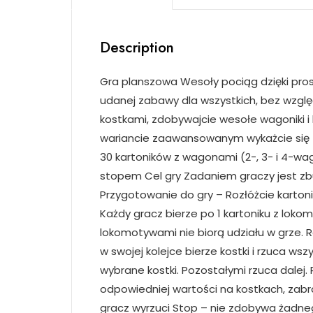
Description
Gra planszowa Wesoły pociąg dzięki pro
udanej zabawy dla wszystkich, bez wzglę
kostkami, zdobywajcie wesołe wagoniki i
wariancie zaawansowanym wykażcie się z
30 kartoników z wagonami (2-, 3- i 4-wa
stopem Cel gry Zadaniem graczy jest zbu
Przygotowanie do gry – Rozłóżcie kartonik
Każdy gracz bierze po 1 kartoniku z lokomo
lokomotywami nie biorą udziału w grze. 
w swojej kolejce bierze kostki i rzuca w
wybrane kostki. Pozostałymi rzuca dalej.
odpowiedniej wartości na kostkach, zabra
gracz wyrzuci Stop – nie zdobywa żadnego