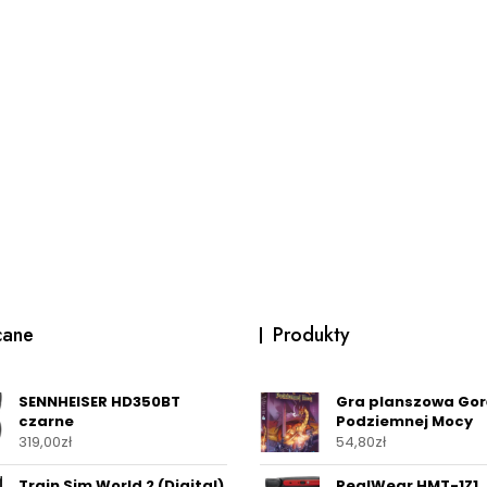
cane
Produkty
SENNHEISER HD350BT
Gra planszowa Go
czarne
Podziemnej Mocy
319,00
zł
54,80
zł
Train Sim World 2 (Digital)
RealWear HMT-1Z1