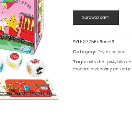
Sprawdź sam
SKU:
37756b6ccc19
Category:
Gry dziecięce
Tags:
,
astro bot ps4
hiro c
modem przenośny na kartę 