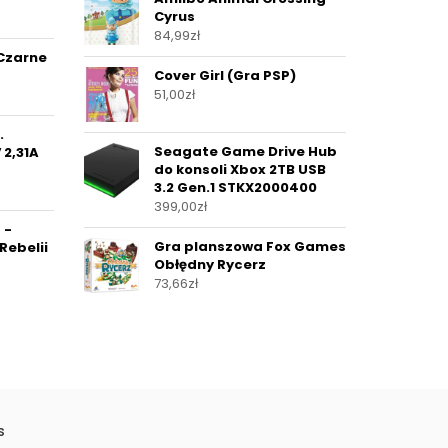
Cyrus
84,99
zł
Czarne
Cover Girl (Gra PSP)
51,00
zł
.
Seagate Game Drive Hub
 2,31A
do konsoli Xbox 2TB USB
3.2 Gen.1 STKX2000400
399,00
zł
 -
Gra planszowa Fox Games
Rebelii
Obłędny Rycerz
73,66
zł
s