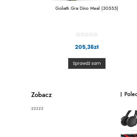
Goliath Gra Dino Meal (30555)
R
a
205,36
zł
t
e
d
0
Sprawdź sam
o
u
t
o
f
5
Zobacz
Pole
zzzzz