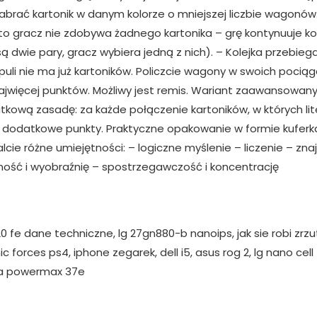
brać kartonik w danym kolorze o mniejszej liczbie wagonów. –
o gracz nie zdobywa żadnego kartonika – grę kontynuuje kole
 są dwie pary, gracz wybiera jedną z nich). – Kolejka przebi
 puli nie ma już kartoników. Policzcie wagony w swoich poci
ajwięcej punktów. Możliwy jest remis. Wariant zaawansowany 
ową zasadę: za każde połączenie kartoników, w których liter
ie dodatkowe punkty. Praktyczne opakowanie w formie kuferk
lcie różne umiejętności: – logiczne myślenie – liczenie – 
ność i wyobraźnię – spostrzegawczość i koncentrację
20 fe dane techniczne, lg 27gn880-b nanoips, jak sie robi zr
orces ps4, iphone zegarek, dell i5, asus rog 2, lg nano cell 5
ena powermax 37e