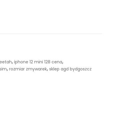
,
,
heetah
iphone 12 mini 128 cena
,
,
sim
rozmiar zmywarek
sklep agd bydgoszcz