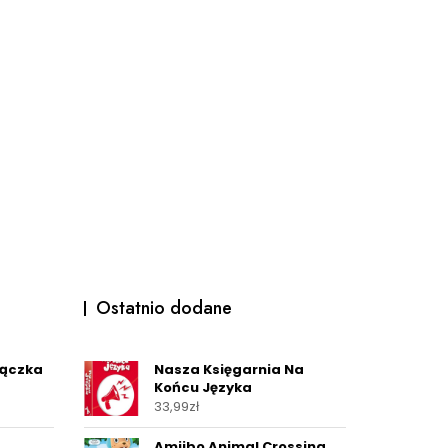
Ostatnio dodane
rączka
Nasza Księgarnia Na
Końcu Języka
33,99
zł
Amiibo Animal Crossing