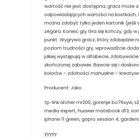
wartość nie jest dostępna, gracz może za
odpowiadających wartości na kostkach, t
można zdobyć tylko jeden kartonik (jeśli
zegara. Koniec gry Gra się kończy, gdy w
punkt. Wygrywa gracz, który zdobędzie n
poziom trudności gry, wprowadźcie dodatk
jakiej występują w alfabecie, zdobywac
skończonej zabawie. Bawcie się i doskona
kolorów – zdolności manualne – kreatyw
Producent: Jako
tp-link archer mr200, gorenje bo76syw, s
media expert, huawei matebook d13, sonic f
iphone 11 green, gopro session 4, gard
yyyyy