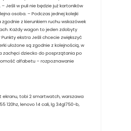
 Jeśli w puli nie będzie już kartoników
jna osoba. – Podczas jednej kolejki
ega zgodnie z kierunkiem ruchu wskazówek
ągach. Każdy wagon to jeden zdobyty
Punkty ekstra Jeśli chcecie zwiększyć
ki ułożone są zgodnie z kolejnością, w
a zachęci dziecko do posprzątania po
znajomość alfabetu – rozpoznawanie
zut ekranu, tobi 2 smartwatch, warszawa
5 120hz, lenovo 14 cali, lg 34gl750-b,