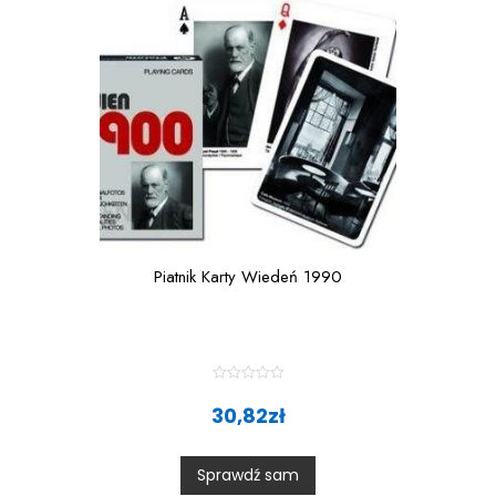
5
Piatnik Karty Wiedeń 1990
R
a
30,82
zł
t
e
d
0
Sprawdź sam
o
u