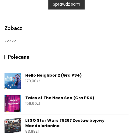
Sprawdź sam
o
u
t
o
f
5
Zobacz
zzzzz
Polecane
Hello Neighbor 2 (Gra PS4)
179,00
zł
Tales of The Neon Sea (Gra PS4)
159,90
zł
LEGO Star Wars 75267 Zestaw bojowy
Mandalorianina
93,88
zł