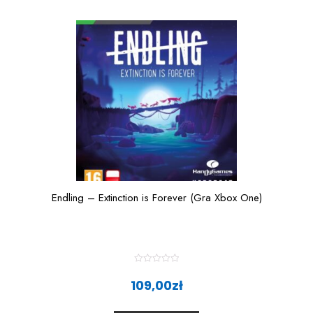
t
o
f
5
Endling – Extinction is Forever (Gra Xbox One)
R
a
109,00
zł
t
e
d
0