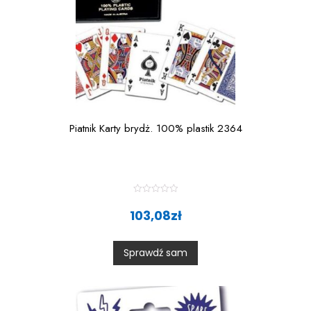
Piatnik Karty brydż. 100% plastik 2364
R
a
103,08
zł
t
e
d
0
Sprawdź sam
o
u
t
o
f
5