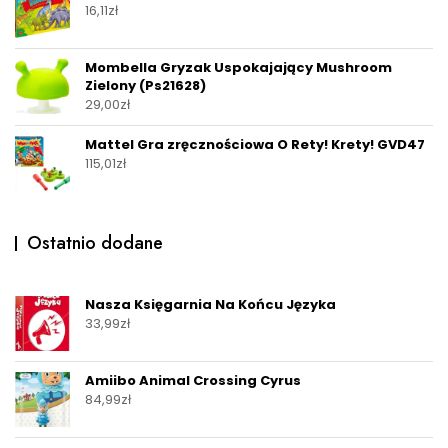
16,11
zł
Mombella Gryzak Uspokajający Mushroom
Zielony (Ps21628)
29,00
zł
Mattel Gra zręcznościowa O Rety! Krety! GVD47
115,01
zł
Ostatnio dodane
Nasza Księgarnia Na Końcu Języka
33,99
zł
Amiibo Animal Crossing Cyrus
84,99
zł