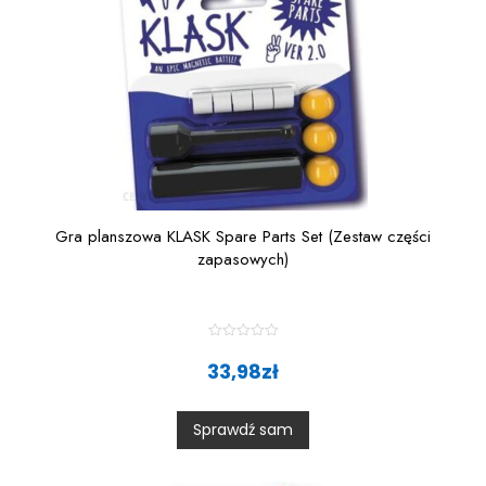
Gra planszowa KLASK Spare Parts Set (Zestaw części
zapasowych)
R
a
33,98
zł
t
e
d
0
Sprawdź sam
o
u
t
o
f