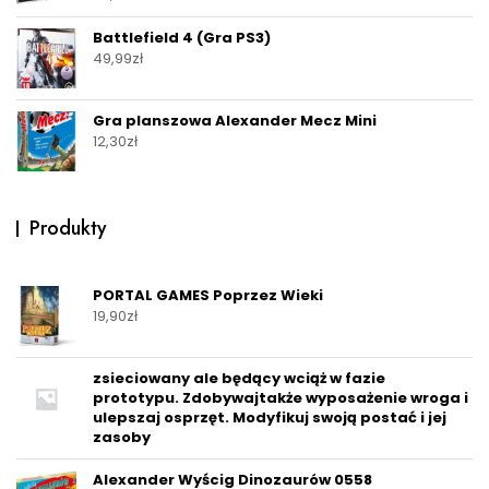
Battlefield 4 (Gra PS3)
49,99
zł
Gra planszowa Alexander Mecz Mini
12,30
zł
Produkty
PORTAL GAMES Poprzez Wieki
19,90
zł
zsieciowany ale będący wciąż w fazie
prototypu. Zdobywajtakże wyposażenie wroga i
ulepszaj osprzęt. Modyfikuj swoją postać i jej
zasoby
Alexander Wyścig Dinozaurów 0558