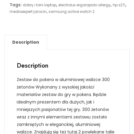
Tags:
,
,
,
dobry i tani laptop
electrolux ergorapido allergy
hp x27i
,
mediaexpert jarocin
samsung active watch 2
Description
Description
Zestaw do pokera w aluminiowej walizce 300
żetonów Wykonany z wysokiej jakości
materiałów zestaw do gry w pokera. Będzie
idealnym prezentem dla dużych, jak i
mniejszych pasjonatów tej gry. 300 żetonów
wraz z innymi elementami zestawu zostało
zamkniętych w eleganckiej, aluminiowej
walizce. Znajdują się też tutaj 2 powlekane talie