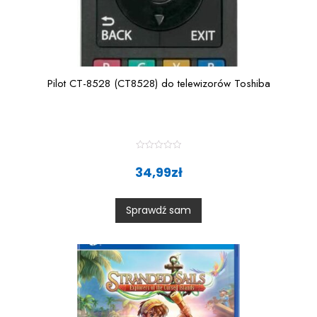
Pilot CT-8528 (CT8528) do telewizorów Toshiba
R
a
34,99
zł
t
e
d
0
Sprawdź sam
o
u
t
o
f
5