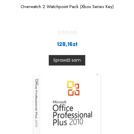
Overwatch 2 Watchpoint Pack (Xbox Series Key)
R
a
128,16
zł
t
e
d
0
Sprawdź sam
o
u
t
o
f
5