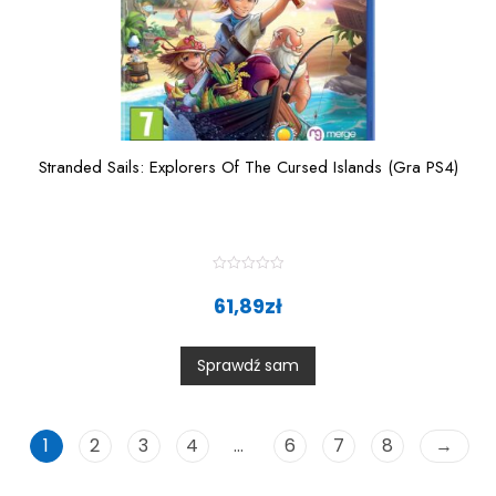
Stranded Sails: Explorers Of The Cursed Islands (Gra PS4)
R
a
61,89
zł
t
e
d
0
Sprawdź sam
o
u
t
o
f
5
1
2
3
4
…
6
7
8
→