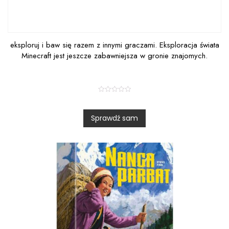
eksploruj i baw się razem z innymi graczami. Eksploracja świata
Minecraft jest jeszcze zabawniejsza w gronie znajomych.
R
a
t
Sprawdź sam
e
d
0
o
u
t
o
f
5