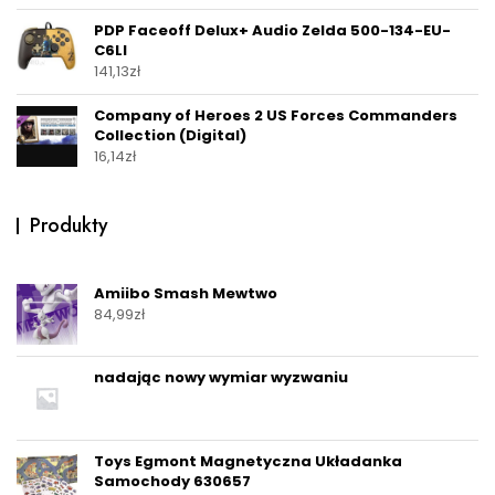
PDP Faceoff Delux+ Audio Zelda 500-134-EU-
C6LI
141,13
zł
Company of Heroes 2 US Forces Commanders
Collection (Digital)
16,14
zł
Produkty
Amiibo Smash Mewtwo
84,99
zł
nadając nowy wymiar wyzwaniu
Toys Egmont Magnetyczna Układanka
Samochody 630657