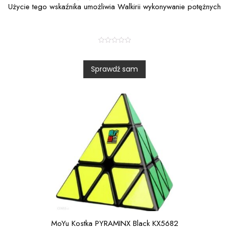
Użycie tego wskaźnika umożliwia Walkirii wykonywanie potężnych
R
a
t
Sprawdź sam
e
d
0
o
u
t
o
f
5
MoYu Kostka PYRAMINX Black KX5682