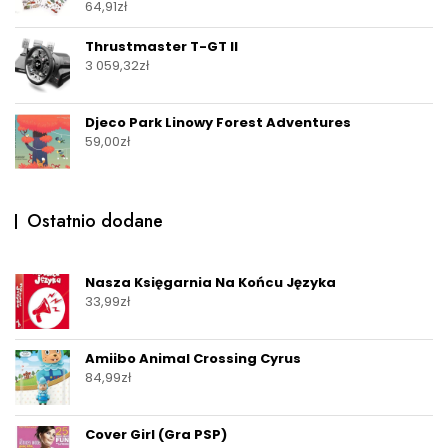
64,91
zł
Thrustmaster T-GT II
3 059,32
zł
Djeco Park Linowy Forest Adventures
59,00
zł
Ostatnio dodane
Nasza Księgarnia Na Końcu Języka
33,99
zł
Amiibo Animal Crossing Cyrus
84,99
zł
Cover Girl (Gra PSP)