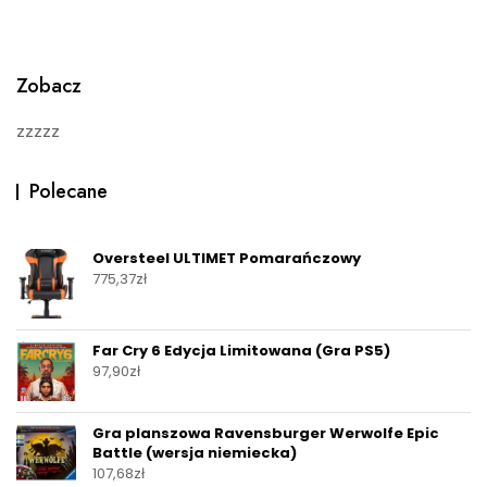
Zobacz
zzzzz
Polecane
Oversteel ULTIMET Pomarańczowy
775,37
zł
Far Cry 6 Edycja Limitowana (Gra PS5)
97,90
zł
Gra planszowa Ravensburger Werwolfe Epic
Battle (wersja niemiecka)
107,68
zł