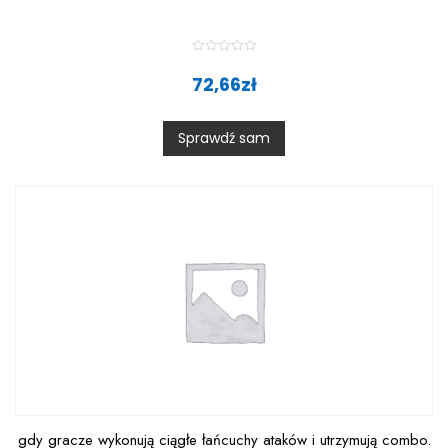
R
a
72,66
zł
t
e
d
0
Sprawdź sam
o
u
t
o
f
5
gdy gracze wykonują ciągłe łańcuchy ataków i utrzymują combo.