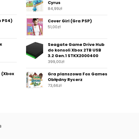
Cyrus
84,99
zł
a PS4)
Cover Girl (Gra PSP)
51,00
zł
x
Seagate Game Drive Hub
do konsoli Xbox 2TB USB
3.2 Gen.1 STKX2000400
399,00
zł
. (Xbox
Gra planszowa Fox Games
Obłędny Rycerz
73,66
zł
s