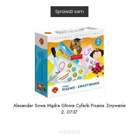
d
0
Sprawdź sam
o
u
t
o
f
5
Alexander Sowa Mądra Głowa Cyferki Pisanie Zmywanie
2. 0737
R