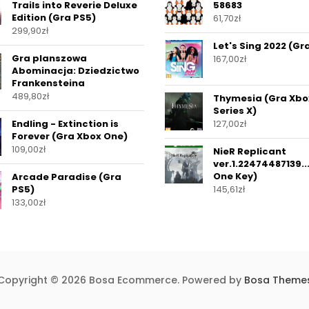
Trails into Reverie Deluxe
58683
Edition (Gra PS5)
61,70
zł
299,90
zł
Let's Sing 2022 (Gr
Gra planszowa
167,00
zł
Abominacja: Dziedzictwo
Frankensteina
489,80
zł
Thymesia (Gra Xbo
Series X)
Endling - Extinction is
127,00
zł
Forever (Gra Xbox One)
109,00
zł
NieR Replicant
ver.1.22474487139..
One Key)
Arcade Paradise (Gra
PS5)
145,61
zł
133,00
zł
Copyright © 2026 Bosa Ecommerce. Powered by
Bosa Theme