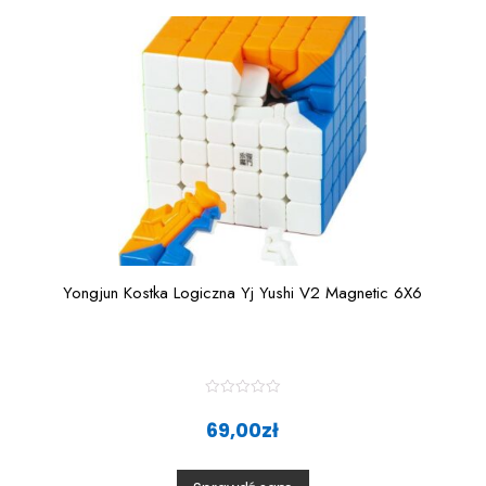
Yongjun Kostka Logiczna Yj Yushi V2 Magnetic 6X6
R
a
69,00
zł
t
e
d
0
o