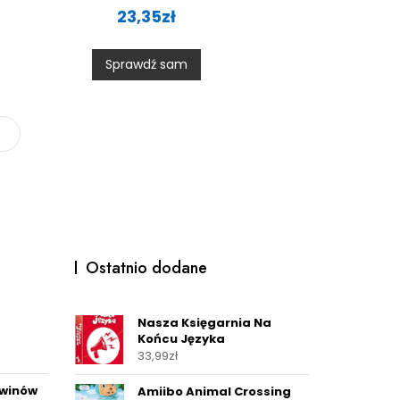
a
23,35
zł
t
e
d
0
Sprawdź sam
o
u
t
o
f
5
→
Ostatnio dodane
Nasza Księgarnia Na
Końcu Języka
33,99
zł
gwinów
Amiibo Animal Crossing