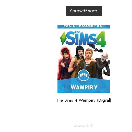
d
0
Sprawdź sam
o
u
t
o
f
5
The Sims 4 Wampiry (Digital)
R