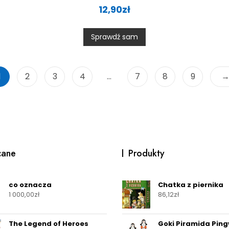
a
12,90
zł
t
e
d
0
Sprawdź sam
o
u
t
o
f
5
1
2
3
4
…
7
8
9
cane
Produkty
co oznacza
Chatka z piernika
1 000,00
zł
86,12
zł
The Legend of Heroes
Goki Piramida Pin