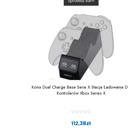
Sprawdź sam
u
t
o
f
5
Konix Dual Charge Base Serie X Stacja Ładowania 
Kontrolerów Xbox Series X
R
a
112,38
zł
t
e