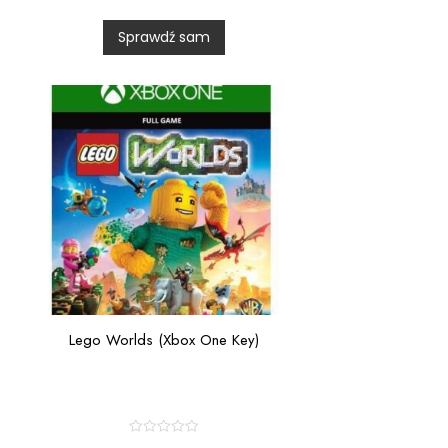
d
0
Sprawdź sam
o
u
t
o
f
5
Lego Worlds (Xbox One Key)
R