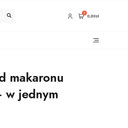
0
0,00zł
od makaronu
– w jednym
!