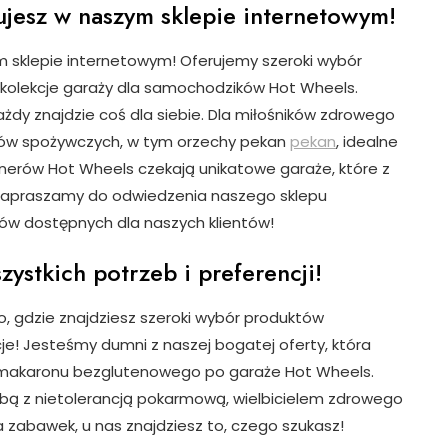
ujesz w naszym sklepie internetowym!
m sklepie internetowym! Oferujemy szeroki wybór
olekcje garaży dla samochodzików Hot Wheels.
żdy znajdzie coś dla siebie. Dla miłośników zdrowego
tów spożywczych, w tym orzechy pekan
pekan
, idealne
onerów Hot Wheels czekają unikatowe garaże, które z
Zapraszamy do odwiedzenia naszego sklepu
ów dostępnych dla naszych klientów!
stkich potrzeb i preferencji!
 gdzie znajdziesz szeroki wybór produktów
je! Jesteśmy dumni z naszej bogatej oferty, która
 makaronu bezglutenowego po garaże Hot Wheels.
obą z nietolerancją pokarmową, wielbicielem zdrowego
a zabawek, u nas znajdziesz to, czego szukasz!