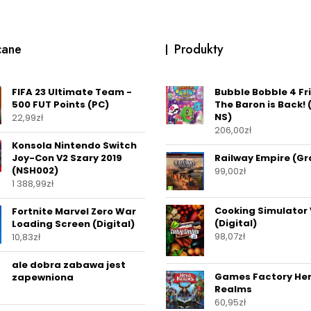
cane
Produkty
FIFA 23 Ultimate Team -
Bubble Bobble 4 Fr
500 FUT Points (PC)
The Baron is Back! 
NS)
22,99
zł
206,00
zł
Konsola Nintendo Switch
Joy-Con V2 Szary 2019
Railway Empire (Gr
(NSH002)
99,00
zł
1 388,99
zł
Cooking Simulator
Fortnite Marvel Zero War
(Digital)
Loading Screen (Digital)
98,07
zł
10,83
zł
ale dobra zabawa jest
Games Factory He
zapewniona
Realms
60,95
zł