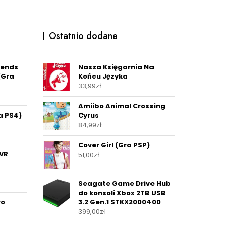
Ostatnio dodane
iends
Nasza Księgarnia Na
(Gra
Końcu Języka
33,99
zł
Amiibo Animal Crossing
a PS4)
Cyrus
84,99
zł
Cover Girl (Gra PSP)
 VR
51,00
zł
Seagate Game Drive Hub
do konsoli Xbox 2TB USB
ro
3.2 Gen.1 STKX2000400
399,00
zł