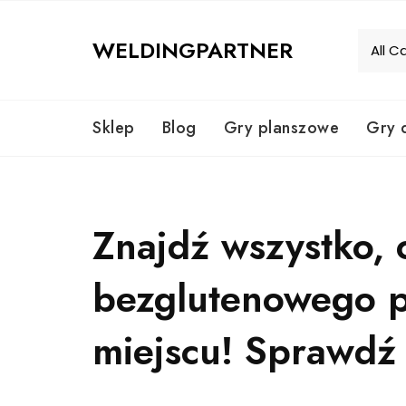
Skip
to
WELDINGPARTNER
content
Sklep
Blog
Gry planszowe
Gry 
Znajdź wszystko,
bezglutenowego 
miejscu! Sprawdź 