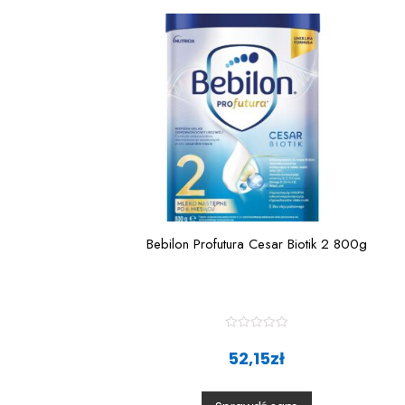
Bebilon Profutura Cesar Biotik 2 800g
R
a
52,15
zł
t
e
d
0
o