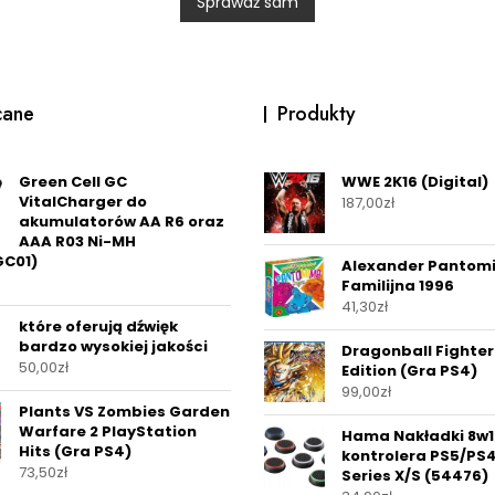
Sprawdź sam
u
t
o
f
5
cane
Produkty
Green Cell GC
WWE 2K16 (Digital)
VitalCharger do
187,00
zł
akumulatorów AA R6 oraz
AAA R03 Ni-MH
C01)
Alexander Pantom
Familijna 1996
41,30
zł
które oferują dźwięk
bardzo wysokiej jakości
Dragonball Fighter
50,00
zł
Edition (Gra PS4)
99,00
zł
Plants VS Zombies Garden
Warfare 2 PlayStation
Hama Nakładki 8w1
Hits (Gra PS4)
kontrolera PS5/PS
73,50
zł
Series X/S (54476)