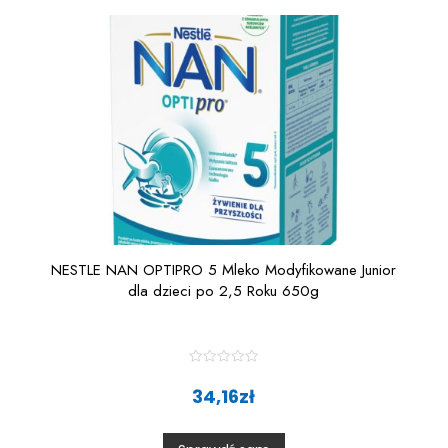
NESTLE NAN OPTIPRO 5 Mleko Modyfikowane Junior
dla dzieci po 2,5 Roku 650g
R
a
34,16
zł
t
e
d
0
o