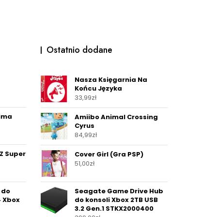
Ostatnio dodane
Nasza Księgarnia Na
Końcu Języka
33,99
zł
ima
Amiibo Animal Crossing
Cyrus
84,99
zł
Z Super
Cover Girl (Gra PSP)
51,00
zł
 do
Seagate Game Drive Hub
4 Xbox
do konsoli Xbox 2TB USB
3.2 Gen.1 STKX2000400