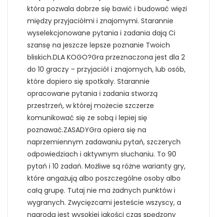
która pozwala dobrze się bawić i budować więzi
między przyjaciółmi i znajomymi. Starannie
wyselekcjonowane pytania i zadania dają Ci
szansę na jeszcze lepsze poznanie Twoich
bliskich.DLA KOGO?Gra przeznaczona jest dla 2
do 10 graczy – przyjaciół i znajomych, lub osób,
które dopiero się spotkały. Starannie
opracowane pytania i zadania stworzą
przestrzeń, w której możecie szczerze
komunikować się ze sobą i lepiej się
poznawać.ZASADYGra opiera się na
naprzemiennym zadawaniu pytań, szczerych
odpowiedziach i aktywnym słuchaniu. To 90
pytań i 10 zadań. Możliwe są różne warianty gry,
które angażują albo poszczególne osoby albo
całą grupę. Tutaj nie ma żadnych punktów i
wygranych. Zwycięzcami jesteście wszyscy, a
nagrodą jest wysokiej jakości czas spędzony