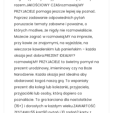
razem.JAKOŚCIOWY CZASrozmawiaj.MY
PRZYJACIELE pomaga jeszcze lepiej się poznać.
Poprzez zadawanie odpowiednich pytań
poruszacie tematy zabawne i poważne, o
których możliwe, że nigdy nie rozmawialiście.​
Możecie zagrać w rozmawiaj.MY na imprezie,
przy kawie ze znajomymi, na wyjeździe, na
wieczorze kawalerskim lub panieńskim – każda
okazja jest dobra.PREZENT IDEALNY?
rozmawiaj.MY PRZYJACIELE to świetny pomysł na
prezent urodzinowy, imieninowy czy na Boże
Narodzenie. Każda okazja jest idealna aby
obdarować kogoś naszą grą. To wspaniały
prezent dla kolegi lub koleżanki, przyjaciela,
przyjaciółki lub osoby, którą dopiero co
poznaliście. To gra karciana dla nastolatków
(16+) i dorosłych w każdym wieku.ZAWARTOŚĆ
ZESTAWU:55 kart90 pytań i 10 zadań2 karty z