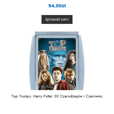
R
a
94,00
zł
t
e
d
0
Sprawdź sam
o
u
t
o
f
5
Top Trumps: Harry Potter 30 Czarodziejów i Czarownic