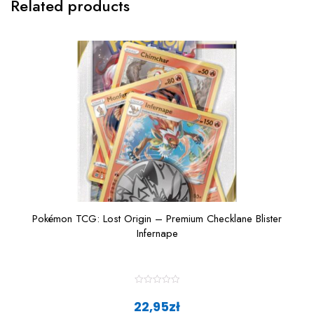
Related products
Pokémon TCG: Lost Origin – Premium Checklane Blister
Infernape
R
a
22,95
zł
t