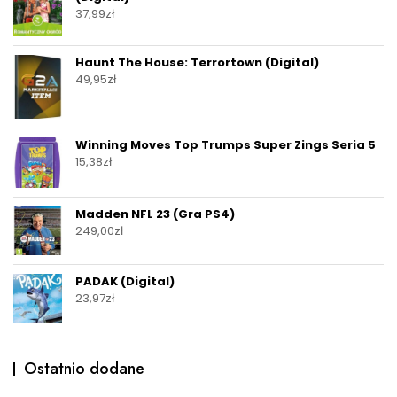
37,99
zł
Haunt The House: Terrortown (Digital)
49,95
zł
Winning Moves Top Trumps Super Zings Seria 5
15,38
zł
Madden NFL 23 (Gra PS4)
249,00
zł
PADAK (Digital)
23,97
zł
Ostatnio dodane