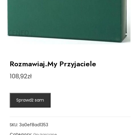
Rozmawiaj.My Przyjaciele
108,92
zł
Sprawdź sam
SKU:
3a0ef8ad1353
Category:
Gry karciane