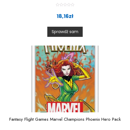
R
a
18,16
zł
t
e
d
0
Sprawdź sam
o
u
t
o
f
5
Fantasy Flight Games Marvel Champions Phoenix Hero Pack