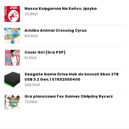
Nasza Księgarnia Na Końcu Języka
33,99
zł
Amiibo Animal Crossing Cyrus
84,99
zł
Cover Girl (Gra PSP)
51,00
zł
Seagate Game Drive Hub do konsoli Xbox 2TB
USB 3.2 Gen.1 STKX2000400
399,00
zł
Gra planszowa Fox Games Obłędny Rycerz
73,66
zł