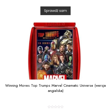
e
d
0
Sprawdź sam
o
u
t
o
f
5
Winning Moves Top Trumps Marvel Cinematic Universe (wersja
angielska)