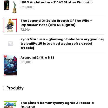
LEGO Architecture 21042 Statua Wolności
352,99
zł
The Legend Of Zelda Breath Of The Wild -
Expansion Pass (Gra NS Digital)
72,91
zł
syna Marcusa - głównego bohatera oryginalnej
trylogiiPo 25 latach od wydarzeń z części
trzeciej
Aragami 2 (Gra NS)
198,01
zł
Produkty
The Sims 4 Romantyczny ogród Akcesoria
(Digital)