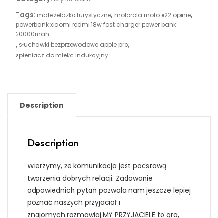
Tags:
,
,
małe żelazko turystyczne
motorola moto e22 opinie
powerbank xiaomi redmi 18w fast charger power bank
20000mah
,
,
słuchawki bezprzewodowe apple pro
spieniacz do mleka indukcyjny
Description
Description
Wierzymy, że komunikacja jest podstawą
tworzenia dobrych relacji. Zadawanie
odpowiednich pytań pozwala nam jeszcze lepiej
poznać naszych przyjaciół i
znajomych.rozmawiaj.MY PRZYJACIELE to gra,