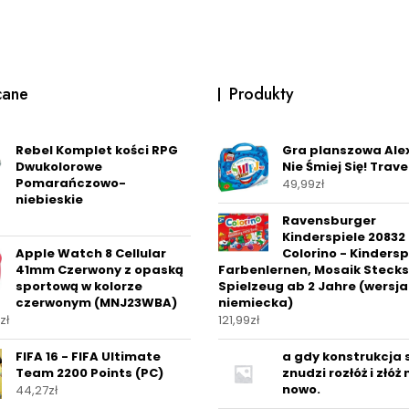
cane
Produkty
Rebel Komplet kości RPG
Gra planszowa Ale
Dwukolorowe
Nie Śmiej Się! Travel
Pomarańczowo-
49,99
zł
niebieskie
Ravensburger
Kinderspiele 20832 
Apple Watch 8 Cellular
Colorino - Kindersp
41mm Czerwony z opaską
Farbenlernen, Mosaik Stecks
sportową w kolorze
Spielzeug ab 2 Jahre (wersja
czerwonym (MNJ23WBA)
niemiecka)
zł
121,99
zł
FIFA 16 - FIFA Ultimate
a gdy konstrukcja 
Team 2200 Points (PC)
znudzi rozłóż i złóż 
nowo.
44,27
zł