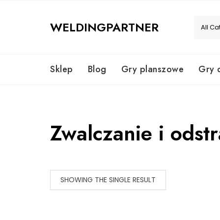
Skip
to
WELDINGPARTNER
content
Sklep
Blog
Gry planszowe
Gry 
Zwalczanie i odst
SHOWING THE SINGLE RESULT