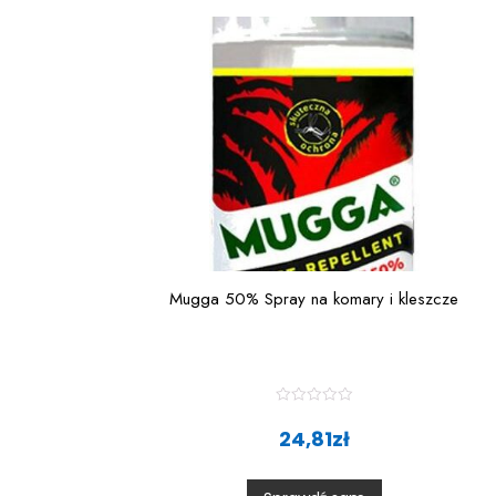
Mugga 50% Spray na komary i kleszcze
R
a
24,81
zł
t
e
d
0
o