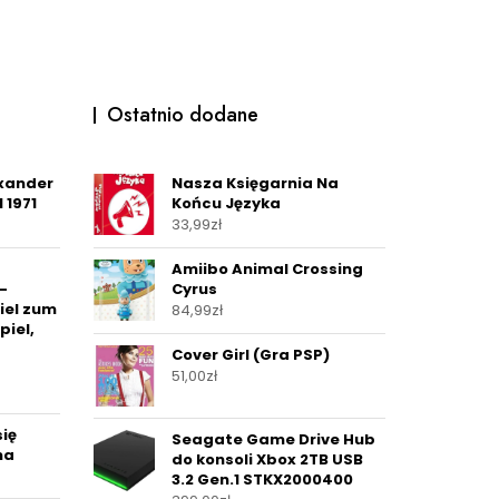
Ostatnio dodane
xander
Nasza Księgarnia Na
 1971
Końcu Języka
33,99
zł
Amiibo Animal Crossing
-
Cyrus
iel zum
84,99
zł
piel,
Cover Girl (Gra PSP)
51,00
zł
się
Seagate Game Drive Hub
na
do konsoli Xbox 2TB USB
3.2 Gen.1 STKX2000400