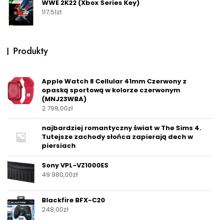
WWE 2K22 (Xbox Series Key)
117,51
zł
Produkty
Apple Watch 8 Cellular 41mm Czerwony z
opaską sportową w kolorze czerwonym
(MNJ23WBA)
2 799,00
zł
najbardziej romantyczny świat w The Sims 4.
Tutejsze zachody słońca zapierają dech w
piersiach
Sony VPL-VZ1000ES
49 980,00
zł
Blackfire BFX-C20
248,00
zł