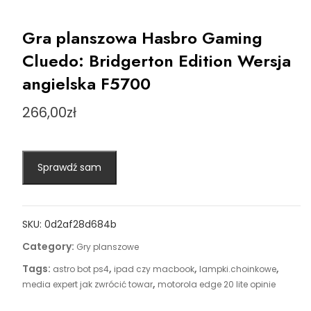
Gra planszowa Hasbro Gaming
Cluedo: Bridgerton Edition Wersja
angielska F5700
266,00
zł
Sprawdź sam
SKU:
0d2af28d684b
Category:
Gry planszowe
Tags:
,
,
,
astro bot ps4
ipad czy macbook
lampki.choinkowe
,
media expert jak zwrócić towar
motorola edge 20 lite opinie