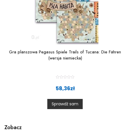
Gra planszowa Pegasus Spiele Trails of Tucana: Die Fähren
(wersja niemiecka)
R
a
58,36
zł
t
e
d
0
Sprawdź sam
o
u
t
o
f
5
Zobacz