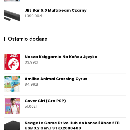
JBL Bar 5.0 Multibeam Czarny
1 399,00
zł
Ostatnio dodane
Nasza Księgarnia Na Końcu Języka
33,99
zł
Amiibo Animal Crossing Cyrus
84,99
zł
Cover Girl (Gra PSP)
51,00
zł
Seagate Game Drive Hub do konsoli Xbox 2TB
USB 3.2 Gen.1 STKX2000400