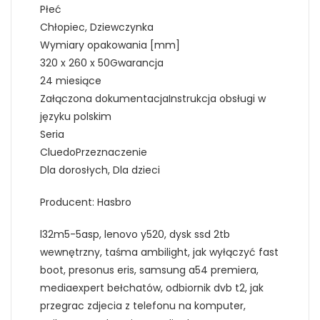
Płeć
Chłopiec, Dziewczynka
Wymiary opakowania [mm]
320 x 260 x 50Gwarancja
24 miesiące
Załączona dokumentacjaInstrukcja obsługi w
języku polskim
Seria
CluedoPrzeznaczenie
Dla dorosłych, Dla dzieci
Producent: Hasbro
l32m5-5asp, lenovo y520, dysk ssd 2tb
wewnętrzny, taśma ambilight, jak wyłączyć fast
boot, presonus eris, samsung a54 premiera,
mediaexpert bełchatów, odbiornik dvb t2, jak
przegrac zdjecia z telefonu na komputer,