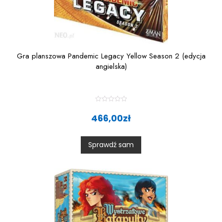
Gra planszowa Pandemic Legacy Yellow Season 2 (edycja
angielska)
R
a
466,00
zł
t
e
d
0
Sprawdź sam
o
u
t
o
f
5