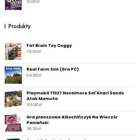
10,00
zł
Produkty
Fat Brain Toy Coggy
74,90
zł
Real Farm Sim (Gra PC)
54,68
zł
Playmobil 71027 Novelmore Sal'Ahari Sands
Atak Mamuta
109,90
zł
Gra planszowa Alkochińczyk Na Wieczór
Panieński
36,39
zł