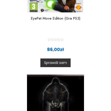
EyePet Move Edition (Gra PS3)
R
a
86,00
zł
t
e
d
0
Sprawdź sam
o
u
t
o
f
5