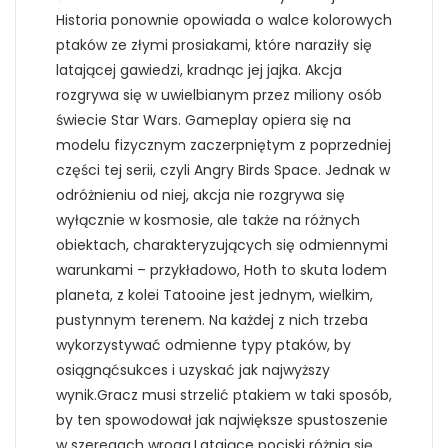
Historia ponownie opowiada o walce kolorowych
ptaków ze złymi prosiakami, które naraziły się
latającej gawiedzi, kradnąc jej jajka. Akcja
rozgrywa się w uwielbianym przez miliony osób
świecie Star Wars. Gameplay opiera się na
modelu fizycznym zaczerpniętym z poprzedniej
części tej serii, czyli Angry Birds Space. Jednak w
odróżnieniu od niej, akcja nie rozgrywa się
wyłącznie w kosmosie, ale także na różnych
obiektach, charakteryzujących się odmiennymi
warunkami – przykładowo, Hoth to skuta lodem
planeta, z kolei Tatooine jest jednym, wielkim,
pustynnym terenem. Na każdej z nich trzeba
wykorzystywać odmienne typy ptaków, by
osiągnąćsukces i uzyskać jak najwyższy
wynik.Gracz musi strzelić ptakiem w taki sposób,
by ten spowodował jak największe spustoszenie
w szeregach wroga.Latające pociski różnią się