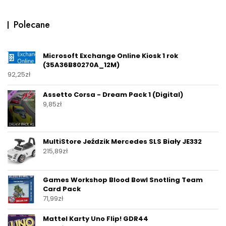
Polecane
Microsoft Exchange Online Kiosk 1 rok
(35A36B80270A_12M)
92,25
zł
Assetto Corsa - Dream Pack 1 (Digital)
9,85
zł
MultiStore Jeździk Mercedes SLS Biały JE332
215,89
zł
Games Workshop Blood Bowl Snotling Team
Card Pack
71,99
zł
Mattel Karty Uno Flip! GDR44