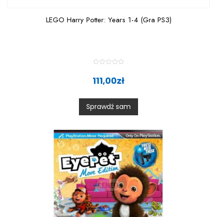
LEGO Harry Potter: Years 1-4 (Gra PS3)
R
a
111,00
zł
t
e
d
0
Sprawdź sam
o
u
t
o
f
5