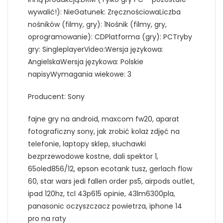
wywalić!): NieGatunek: ZręcznościowaLiczba
nośników (filmy, gry): 1Nośnik (filmy, gry,
oprogramowanie): CDPlatforma (gry): PCTryby
gry: SingleplayerVideo:Wersja językowa:
AngielskaWersja językowa: Polskie
napisyWymagania wiekowe: 3
Producent: Sony
fajne gry na android, maxcom fw20, aparat
fotograficzny sony, jak zrobić kolaż zdjęć na
telefonie, laptopy sklep, słuchawki
bezprzewodowe kostne, dali spektor 1,
65oled856/12, epson ecotank tusz, gerlach flow
60, star wars jedi fallen order ps5, airpods outlet,
ipad 120hz, tcl 43p615 opinie, 43lm6300pla,
panasonic oczyszczacz powietrza, iphone 14
pro na raty