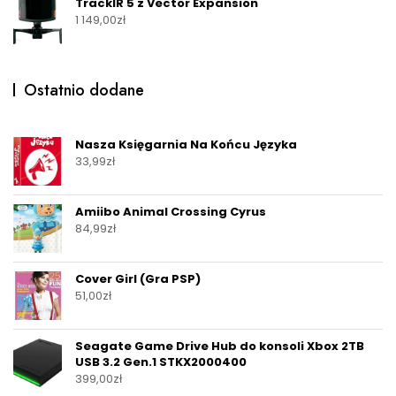
TrackIR 5 z Vector Expansion
1 149,00
zł
Ostatnio dodane
Nasza Księgarnia Na Końcu Języka
33,99
zł
Amiibo Animal Crossing Cyrus
84,99
zł
Cover Girl (Gra PSP)
51,00
zł
Seagate Game Drive Hub do konsoli Xbox 2TB
USB 3.2 Gen.1 STKX2000400
399,00
zł