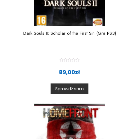
Dark Souls II: Scholar of the First Sin (Gra PS3)
R
a
89,00
zł
t
e
d
0
Sprawdź sam
o
u
t
o
f
5