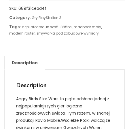
SKU:
689f31cead4f
Category:
Gry PlayStation 3
Tags:
,
,
depilator braun ses5-885bs
macbook mały
,
modem router
zmywarka pod zabudowe wymiary
Description
Description
Angry Birds Star Wars to piąta odsłona jednej z
najpopularniejszych gier logiczno-
zręcznościowych świata. Tym razem, w znanej
produkcji Rovio Mobile.Wściekłe Ptaki walczą ze
świnkami w uniwersum Gwiezdnych Wojen.