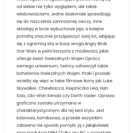
od siebie nie tylko wyglądem, ale także
właściwościami. Jedne doskonale sprawdzają
się do niszczenia zamrożonej cieczy, inne
składają w locie wybuchowe jaja, a kolejne
potrafią znacznie przyśpieszyć swój lot, wbijając
się z ogromną siłą w bazę wroga.Angry Birds
Star Wars w pełni korzysta z możliwości, jakie
oferuje świat Gwiezdnych Wojen.Oprócz
samego uniwersum, twórcy odtworzyli także
bohaterów Gwiezdnych Wojen. Ptaki i prosiaki
wcieliły się więc w takie filmowe ikony jak: Luke
Skywalker, Chewbacca, Księżniczka Leia, Han
Solo, Obi-Wan Kenobi czy Darth Vader. Oprawa
graficzna została utrzymana w
charakterystycznym dla tej serii stylu. Jest
kolorowa, komiksowa, a przede wszystkim
zabawna nie sposób pomylić ją z jakąkolwiek
inną produkcją.DRM (Tylko gry PC – pozostałe