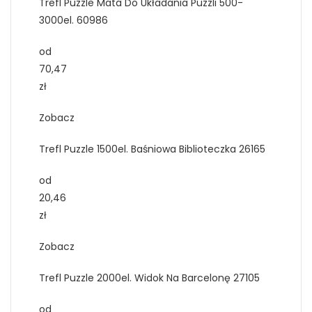
Trefl Puzzle Mata Do Układania Puzzli 500-
3000el. 60986
od
70,47
zł
Zobacz
Trefl Puzzle 1500el. Baśniowa Biblioteczka 26165
od
20,46
zł
Zobacz
Trefl Puzzle 2000el. Widok Na Barcelonę 27105
od