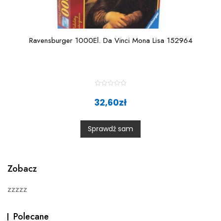
Ravensburger 1000El. Da Vinci Mona Lisa 152964
R
a
32,60
zł
t
e
d
0
Sprawdź sam
o
u
t
o
f
5
Zobacz
zzzzz
Polecane