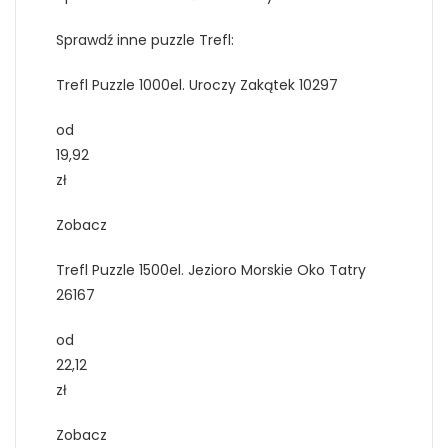
Sprawdź inne puzzle Trefl:
Trefl Puzzle 1000el. Uroczy Zakątek 10297
od
19,92
zł
Zobacz
Trefl Puzzle 1500el. Jezioro Morskie Oko Tatry
26167
od
22,12
zł
Zobacz