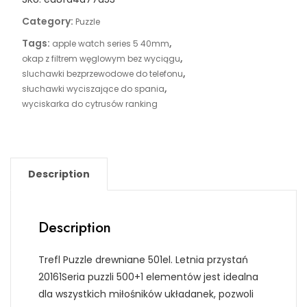
Category:
Puzzle
Tags:
,
apple watch series 5 40mm
,
okap z filtrem węglowym bez wyciągu
,
sluchawki bezprzewodowe do telefonu
,
słuchawki wyciszające do spania
wyciskarka do cytrusów ranking
Description
Description
Trefl Puzzle drewniane 501el. Letnia przystań
20161Seria puzzli 500+1 elementów jest idealna
dla wszystkich miłośników układanek, pozwoli