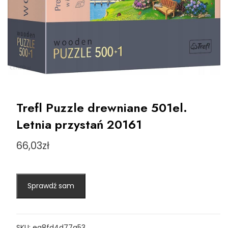
Trefl Puzzle drewniane 501el.
Letnia przystań 20161
66,03
zł
Sprawdź sam
SKU:
ea8fd4d77a53