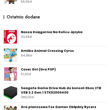
56,90
zł
Ostatnio dodane
Nasza Księgarnia Na Końcu Języka
33,99
zł
Amiibo Animal Crossing Cyrus
84,99
zł
Cover Girl (Gra PSP)
51,00
zł
Seagate Game Drive Hub do konsoli Xbox 2TB
USB 3.2 Gen.1 STKX2000400
399,00
zł
Gra planszowa Fox Games Obłędny Rycerz