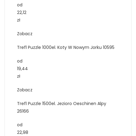
od
22,12
zł
Zobacz
Trefl Puzzle 1000el. Koty W Nowym Jorku 10595
od
19,44
zł
Zobacz
Trefl Puzzle 1500el. Jezioro Oeschinen Alpy
26166
od
22,98