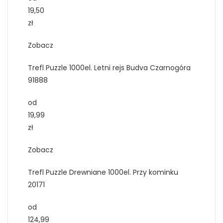
19,50
zł
Zobacz
Trefl Puzzle 1000el. Letni rejs Budva Czarnogóra
91888
od
19,99
zł
Zobacz
Trefl Puzzle Drewniane 1000el. Przy kominku
20171
od
124,99