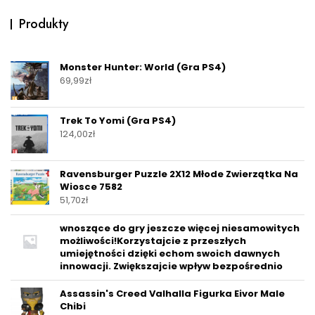
Produkty
Monster Hunter: World (Gra PS4)
69,99
zł
Trek To Yomi (Gra PS4)
124,00
zł
Ravensburger Puzzle 2X12 Młode Zwierzątka Na
Wiosce 7582
51,70
zł
wnoszące do gry jeszcze więcej niesamowitych
możliwości!Korzystajcie z przeszłych
umiejętności dzięki echom swoich dawnych
innowacji. Zwiększajcie wpływ bezpośrednio
Assassin's Creed Valhalla Figurka Eivor Male
Chibi