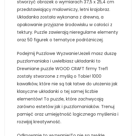
stworzyć obrazek o wymiarach 37,5 x 25,4 cm
przedstawiający malowniczy, letni krajobraz.
Układanka została wykonana z drewna, a
opakowanie przyjazne środowisku w całości z
tektury. Puzzle zawierają nieregularne elementy
oraz 50 figurek o tematyce podróżniczej.
Podejmij Puzzlowe Wyzwanie!Jeżeli masz duszę
puzzlomaniaka i uwielbiasz układanki to
Drewniane puzzle WOOD CRAFT firmy Trefl
zostały stworzone z myślą o Tobie! 1000
kawałków, które nie są tak łatwe do ułożenia jak
klasyczne układanki o tej samej liczbie
elementów! To puzzle, które zachwycają
zarówno estetów jak i puzzlomaniaków. Trenuj
pamięć oraz umiejętność logicznego myślenia i
rozwijaj kreatywność.
Odkrywanie to wyzwanie!To nie są zwykłe