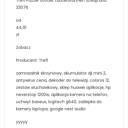
Trefl Puzzle 3000el. Lauterbrunnen Szwajcaria
33076
od
44,91
zł
Zobacz
Producent: Trefl
zamrażalnik skrzyniowy, akumulator dji mini 2,
antywirus cena, dekoder do telewizji, coloros 12,
zestaw słuchawkowy, sklep huawei aplikacje, hp
neverstop 1200w, aplikacja kamera na telefon,
uchwyt baseus, logitech g640, zaślepka do
kamery laptopa, google nest audio
yyyyy