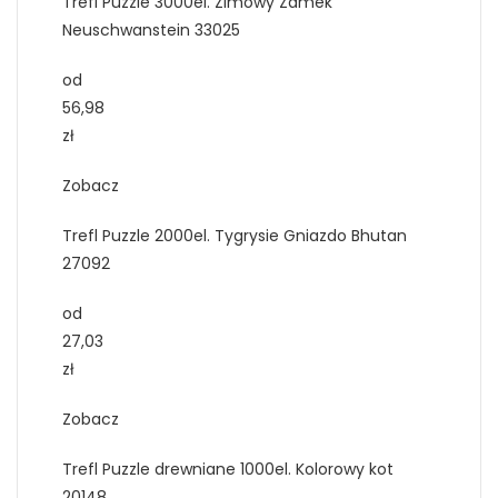
Trefl Puzzle 3000el. Zimowy Zamek
Neuschwanstein 33025
od
56,98
zł
Zobacz
Trefl Puzzle 2000el. Tygrysie Gniazdo Bhutan
27092
od
27,03
zł
Zobacz
Trefl Puzzle drewniane 1000el. Kolorowy kot
20148