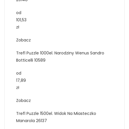
od
101,53
zł
Zobacz
Trefl Puzzle 1000el. Narodziny Wenus Sandro
Botticelli 10589
od
17,89
zł
Zobacz
Trefl Puzzle 1500el. Widok Na Miasteczko
Manarola 26137