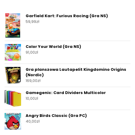
Garfield Kart: Furious Racing (Gra NS)
59,99
zł
Color Your World (Gra NS)
91,00
zł
Gra planszowa Lautapelit Kingdomino Origins
(Nordic)
169,00
zł
Gamegenic: Card Dividers Multicolor
10,00
zł
Angry Birds Classic (Gra PC)
40,00
zł