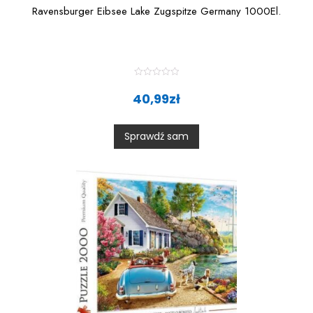
Ravensburger Eibsee Lake Zugspitze Germany 1000El.
R
a
40,99
zł
t
e
d
0
Sprawdź sam
o
u
t
o
f
5