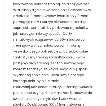
inspirowane boksem treningi do rzeczywistości
wirtualnej.Zajęcia stworzone przez ekspertów w
dziedzinie fitnessuCzołowi instruktorzy fitness
pomagają nam tworzyć różnorodne treningi
zaprojektowane tak, by pozbywać się kalorii w
jak najprzyjemniejszy sposób! Od 3-
minutowych rozgrzewek do 60-minutowych
treningów wytrzymałościowych – mamy
wszystko, czego potrzebujesz, by zrobić sobie
fantastyczny trening kardio!Monitoruj swoje
postępyKażdy trening jest zapisywany, więc
możesz zobaczyć, ile kalorii udało ci się spalić.
Wyznaczaj sobie cele i śledź swoje postępy
każdego dnia, by nie stracić
motywacji.Różnorodna muzyka treningowaRock,
pop, dance czy hip-hop – możesz boksować do
swoich ulubionych rytmów!Twórz własne
playlisty!Dzięki ponad 100 różnym utworom