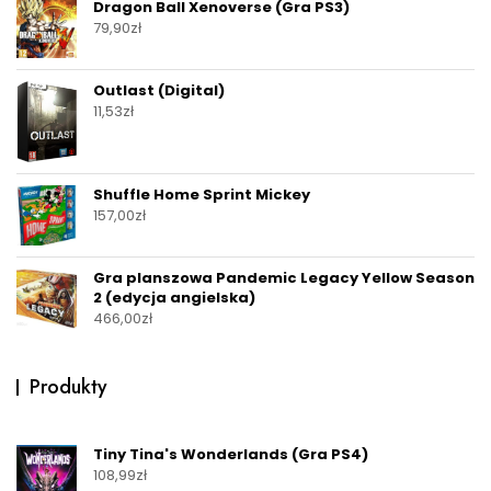
Dragon Ball Xenoverse (Gra PS3)
79,90
zł
Outlast (Digital)
11,53
zł
Shuffle Home Sprint Mickey
157,00
zł
Gra planszowa Pandemic Legacy Yellow Season
2 (edycja angielska)
466,00
zł
Produkty
Tiny Tina's Wonderlands (Gra PS4)
108,99
zł