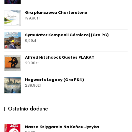
Gra planszowa Charterstone
199,80
zł
Symulator Kompanii Górniczej (Gra PC)
9,99
zł
Alfred Hitchcock Quotes PLAKAT
29,00
zł
Hogwarts Legacy (Gra PS4)
239,90
zł
Ostatnio dodane
Nasza Księgarnia Na Końcu Języka