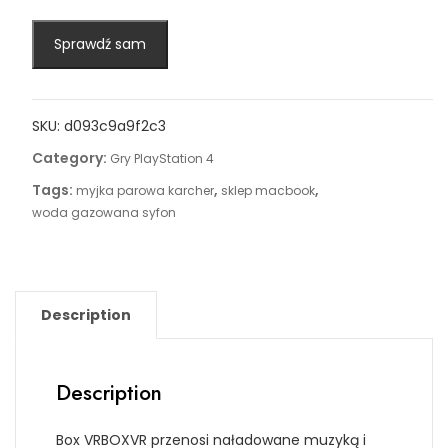
Sprawdź sam
SKU:
d093c9a9f2c3
Category:
Gry PlayStation 4
Tags:
,
,
myjka parowa karcher
sklep macbook
woda gazowana syfon
Description
Description
Box VRBOXVR przenosi naładowane muzyką i