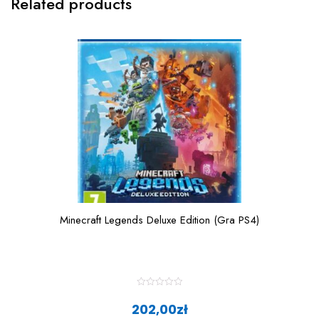
Related products
Minecraft Legends Deluxe Edition (Gra PS4)
R
a
202,00
zł
t