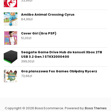
33,99
zł
Amiibo Animal Crossing Cyrus
84,99
zł
Cover Girl (Gra PSP)
51,00
zł
Seagate Game Drive Hub do konsoli Xbox 2TB
USB 3.2 Gen.1 STKX2000400
399,00
zł
Gra planszowa Fox Games Obłędny Rycerz
73,66
zł
Copyright © 2026 Bosa Ecommerce. Powered by
Bosa Themes