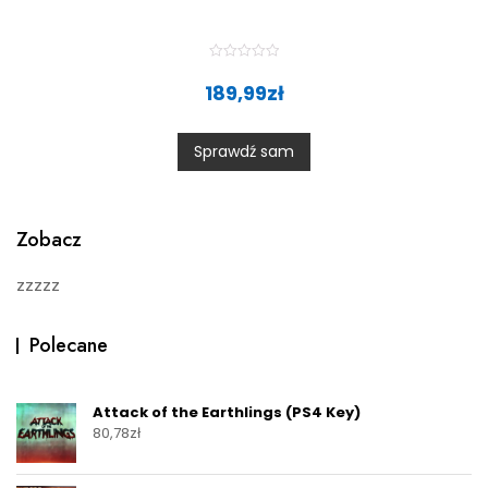
R
a
189,99
zł
t
e
d
0
Sprawdź sam
o
u
t
o
f
5
Zobacz
zzzzz
Polecane
Attack of the Earthlings (PS4 Key)
80,78
zł