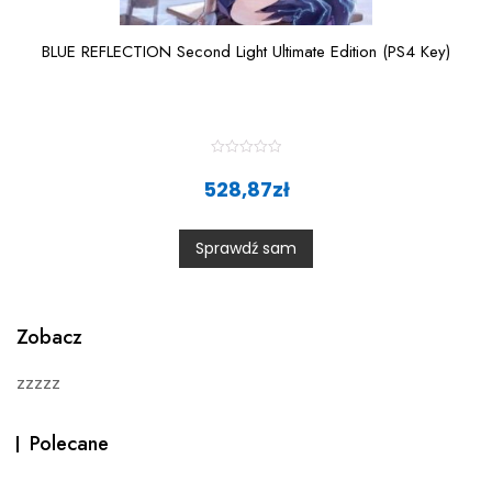
BLUE REFLECTION Second Light Ultimate Edition (PS4 Key)
R
a
528,87
zł
t
e
d
0
Sprawdź sam
o
u
t
o
f
5
Zobacz
zzzzz
Polecane