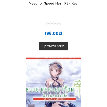
Need for Speed Heat (PS4 Key)
R
a
196,00
zł
t
e
d
0
Sprawdź sam
o
u
t
o
f
5