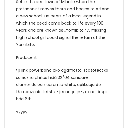
Set in the sea town of Mihate when the
protagonist moves there and begins to attend
a new school. He hears of a local legend in
which the dead come back to life every 100
years and are known as „Yomibito.” A missing
high school girl could signal the return of the
Yomibito.
Producent:
tp link powerbank, oko agamotto, szczoteczka
soniczna philips hx9332/04 sonicare
diamondclean ceramic white, aplikacja do
tłumaczenia tekstu z jednego języka na drugi,
hdd 6tb
yyyyy