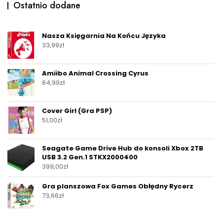
Ostatnio dodane
Nasza Księgarnia Na Końcu Języka
33,99
zł
Amiibo Animal Crossing Cyrus
84,99
zł
Cover Girl (Gra PSP)
51,00
zł
Seagate Game Drive Hub do konsoli Xbox 2TB
USB 3.2 Gen.1 STKX2000400
399,00
zł
Gra planszowa Fox Games Obłędny Rycerz
73,66
zł