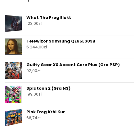
What The Frog Elekt
123,00
zł
Telewizor Samsung QE65LS03B
5 244,00
zł
Guilty Gear XX Accent Core Plus (Gra PSP)
92,00
zł
Splatoon 2 (Gra NS)
199,00
zł
Pink Frog Król Kur
66,74
zł