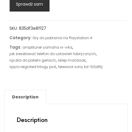
Sprawdź sam
SKU:
835df3e8f127
Category:
Gry do pobrania na Playstation 4
Tags:
,
amplituner yamaha rx-v4a
,
jak zresetować telefon do ustawień fabrycznych
,
,
rączka do patelni gerlach
sklep macbook
,
spyro reignited trilogy ps4
telewizor sony kd-50x85j
Description
Description