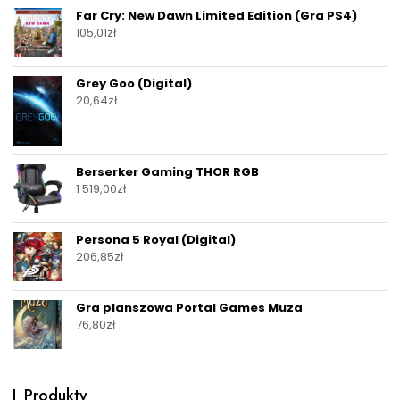
Far Cry: New Dawn Limited Edition (Gra PS4)
105,01
zł
Grey Goo (Digital)
20,64
zł
Berserker Gaming THOR RGB
1 519,00
zł
Persona 5 Royal (Digital)
206,85
zł
Gra planszowa Portal Games Muza
76,80
zł
Produkty