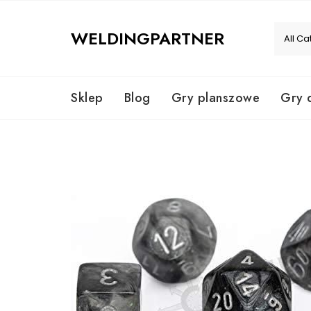
Skip
to
WELDINGPARTNER
content
Sklep
Blog
Gry planszowe
Gry 