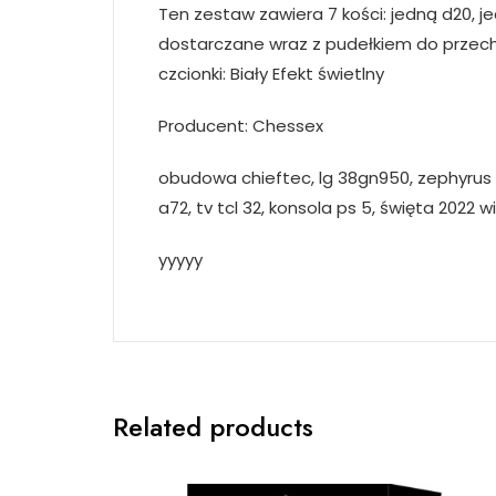
Ten zestaw zawiera 7 kości: jedną d20, je
dostarczane wraz z pudełkiem do przechowy
czcionki: Biały Efekt świetlny
Producent: Chessex
obudowa chieftec, lg 38gn950, zephyrus g
a72, tv tcl 32, konsola ps 5, święta 2022 
yyyyy
Related products