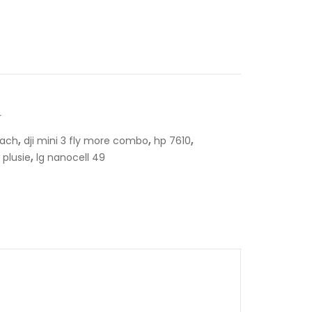
r
,
,
,
lach
dji mini 3 fly more combo
hp 7610
,
 plusie
lg nanocell 49