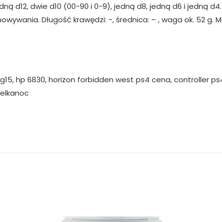
dną d12, dwie d10 (00-90 i 0-9), jedną d8, jedną d6 i jedną d
wania. Długość krawędzi: -, średnica: – , waga ok. 52 g. Mate
15, hp 6830, horizon forbidden west ps4 cena, controller ps4
wielkanoc