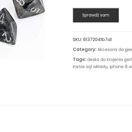
Sprawdź sam
SKU:
61372041b7a1
Category:
Akcesoria do gie
Tags:
deska do krojenia ger
,
instax sq1 wkłady
iphone 8 w