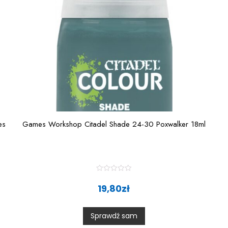
es
Games Workshop Citadel Shade 24-30 Poxwalker 18ml
R
a
19,80
zł
t
e
d
0
Sprawdź sam
o
u
t