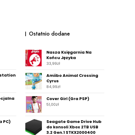
Ostatnio dodane
Nasza Księgarnia Na
Końcu Języka
33,99
zł
ystation
Amiibo Animal Crossing
Cyrus
84,99
zł
ecjalna
Cover Girl (Gra PSP)
51,00
zł
a PC)
Seagate Game Drive Hub
do konsoli Xbox 2TB USB
3.2 Gen.1 STKX2000400