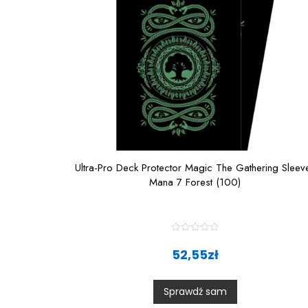
Ultra-Pro Deck Protector Magic The Gathering Sleev
Mana 7 Forest (100)
R
a
52,55
zł
t
e
d
0
Sprawdź sam
o
u
t