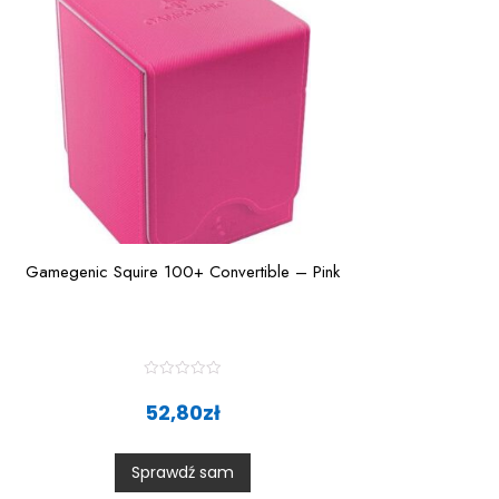
Gamegenic Squire 100+ Convertible – Pink
R
a
52,80
zł
t
e
d
0
Sprawdź sam
o
u
t