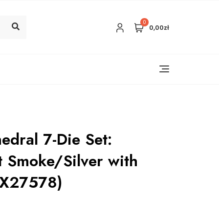
0
0,00zł
edral 7-Die Set:
ht Smoke/Silver with
HX27578)