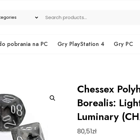
do pobrania na PC
Gry PlayStation 4
Gry PC
Chessex Polyh
Borealis: Lig
Luminary (C
80,51
zł