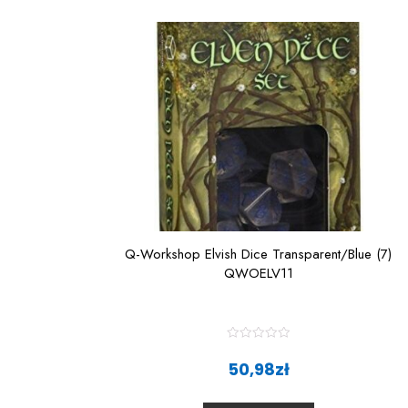
o
f
5
Q-Workshop Elvish Dice Transparent/Blue (7)
QWOELV11
R
a
50,98
zł
t
e
d
0