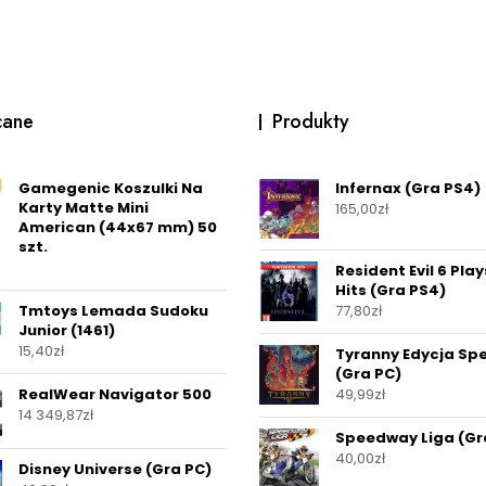
cane
Produkty
Gamegenic Koszulki Na
Infernax (Gra PS4)
Karty Matte Mini
165,00
zł
American (44x67 mm) 50
szt.
Resident Evil 6 Pla
Hits (Gra PS4)
Tmtoys Lemada Sudoku
77,80
zł
Junior (1461)
15,40
zł
Tyranny Edycja Sp
(Gra PC)
RealWear Navigator 500
49,99
zł
14 349,87
zł
Speedway Liga (Gr
40,00
zł
Disney Universe (Gra PC)