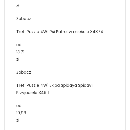
zł
Zobacz
Trefl Puzzle 4W1 Psi Patrol w mieście 34374
od
13,71
zł
Zobacz
Trefl Puzzle 4W1 Ekipa Spidaya Spiday i
Przyjaciele 34611
od
19,98
zł