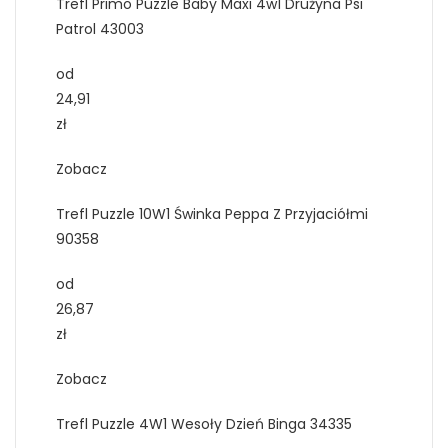
Trefl Primo Puzzle Baby Maxi 4w1 Drużyna Psi
Patrol 43003
od
24,91
zł
Zobacz
Trefl Puzzle 10W1 Świnka Peppa Z Przyjaciółmi
90358
od
26,87
zł
Zobacz
Trefl Puzzle 4W1 Wesoły Dzień Binga 34335