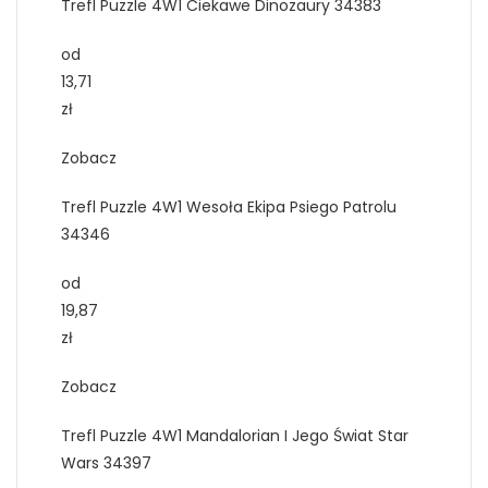
Trefl Puzzle 4W1 Ciekawe Dinozaury 34383
od
13,71
zł
Zobacz
Trefl Puzzle 4W1 Wesoła Ekipa Psiego Patrolu
34346
od
19,87
zł
Zobacz
Trefl Puzzle 4W1 Mandalorian I Jego Świat Star
Wars 34397