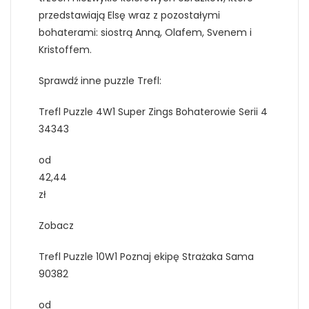
przedstawiają Elsę wraz z pozostałymi
bohaterami: siostrą Anną, Olafem, Svenem i
Kristoffem.
Sprawdź inne puzzle Trefl:
Trefl Puzzle 4W1 Super Zings Bohaterowie Serii 4
34343
od
42,44
zł
Zobacz
Trefl Puzzle 10W1 Poznaj ekipę Strażaka Sama
90382
od