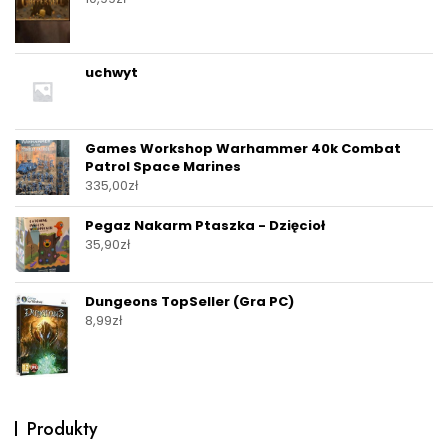
uchwyt
Games Workshop Warhammer 40k Combat
Patrol Space Marines
335,00
zł
Pegaz Nakarm Ptaszka - Dzięcioł
35,90
zł
Dungeons TopSeller (Gra PC)
8,99
zł
Produkty