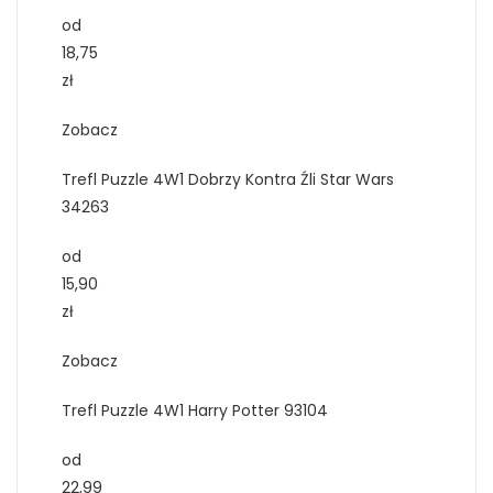
od
18,75
zł
Zobacz
Trefl Puzzle 4W1 Dobrzy Kontra Źli Star Wars
34263
od
15,90
zł
Zobacz
Trefl Puzzle 4W1 Harry Potter 93104
od
22,99