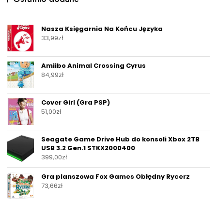
Nasza Księgarnia Na Końcu Języka
33,99
zł
Amiibo Animal Crossing Cyrus
84,99
zł
Cover Girl (Gra PSP)
51,00
zł
Seagate Game Drive Hub do konsoli Xbox 2TB
USB 3.2 Gen.1 STKX2000400
399,00
zł
Gra planszowa Fox Games Obłędny Rycerz
73,66
zł