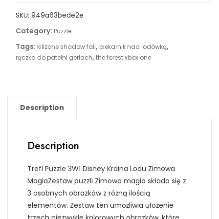
SKU:
949a63bede2e
Category:
Puzzle
Tags:
,
,
killzone shadow fall
piekarnik nad lodówką
,
rączka do patelni gerlach
the forest xbox one
Description
Description
Trefl Puzzle 3W1 Disney Kraina Lodu Zimowa
MagiaZestaw puzzli Zimowa magia składa się z
3 osobnych obrazków z różną ilością
elementów. Zestaw ten umożliwia ułożenie
trzech niezwykle kolorowych obrazków, które