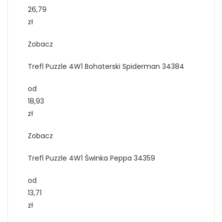
26,79
zł
Zobacz
Trefl Puzzle 4W1 Bohaterski Spiderman 34384
od
18,93
zł
Zobacz
Trefl Puzzle 4W1 Świnka Peppa 34359
od
13,71
zł