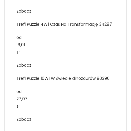
Zobacz
Trefl Puzzle 4W1 Czas Na Transformację 34287
od
16,01
zł
Zobacz
Trefl Puzzle 10W1 W świecie dinozaurów 90390
od
27,07
zł
Zobacz