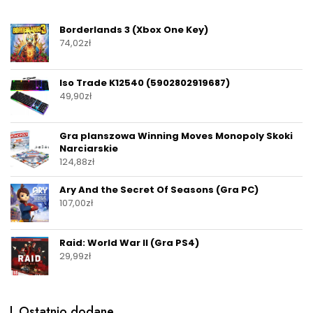
Borderlands 3 (Xbox One Key)
74,02
zł
Iso Trade K12540 (5902802919687)
49,90
zł
Gra planszowa Winning Moves Monopoly Skoki
Narciarskie
124,88
zł
Ary And the Secret Of Seasons (Gra PC)
107,00
zł
Raid: World War II (Gra PS4)
29,99
zł
Ostatnio dodane