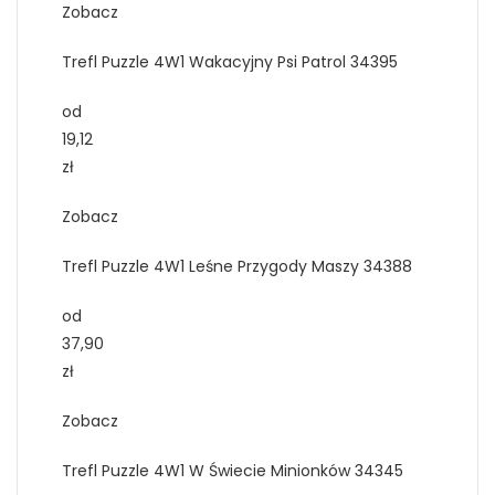
Zobacz
Trefl Puzzle 4W1 Wakacyjny Psi Patrol 34395
od
19,12
zł
Zobacz
Trefl Puzzle 4W1 Leśne Przygody Maszy 34388
od
37,90
zł
Zobacz
Trefl Puzzle 4W1 W Świecie Minionków 34345