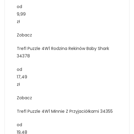
od
9,99
zł
Zobacz
Trefl Puzzle 4W1 Rodzina Rekinów Baby Shark
34378
od
17,49
zł
Zobacz
Trefl Puzzle 4W1 Minnie Z Przyjaciółkami 34355
od
19,48