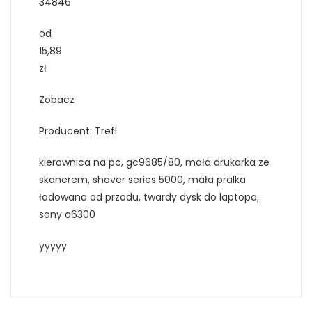
34846
od
15,89
zł
Zobacz
Producent: Trefl
kierownica na pc, gc9685/80, mała drukarka ze
skanerem, shaver series 5000, mała pralka
ładowana od przodu, twardy dysk do laptopa,
sony a6300
yyyyy