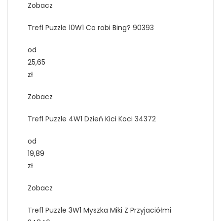
Zobacz
Trefl Puzzle 10W1 Co robi Bing? 90393
od
25,65
zł
Zobacz
Trefl Puzzle 4W1 Dzień Kici Koci 34372
od
19,89
zł
Zobacz
Trefl Puzzle 3W1 Myszka Miki Z Przyjaciółmi