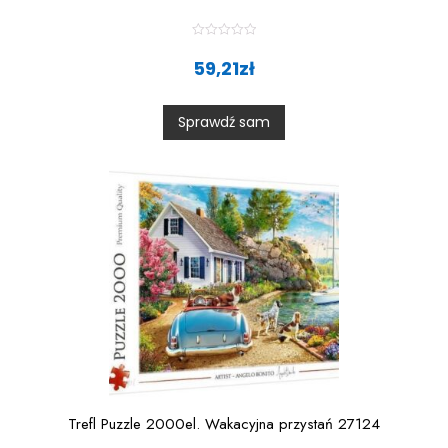
R
a
59,21
zł
t
e
d
0
Sprawdź sam
o
u
t
o
f
5
Trefl Puzzle 2000el. Wakacyjna przystań 27124