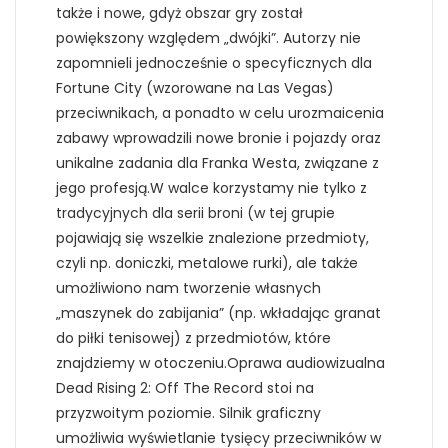
także i nowe, gdyż obszar gry został
powiększony względem „dwójki”. Autorzy nie
zapomnieli jednocześnie o specyficznych dla
Fortune City (wzorowane na Las Vegas)
przeciwnikach, a ponadto w celu urozmaicenia
zabawy wprowadzili nowe bronie i pojazdy oraz
unikalne zadania dla Franka Westa, związane z
jego profesją.W walce korzystamy nie tylko z
tradycyjnych dla serii broni (w tej grupie
pojawiają się wszelkie znalezione przedmioty,
czyli np. doniczki, metalowe rurki), ale także
umożliwiono nam tworzenie własnych
„maszynek do zabijania” (np. wkładając granat
do piłki tenisowej) z przedmiotów, które
znajdziemy w otoczeniu.Oprawa audiowizualna
Dead Rising 2: Off The Record stoi na
przyzwoitym poziomie. Silnik graficzny
umożliwia wyświetlanie tysięcy przeciwników w