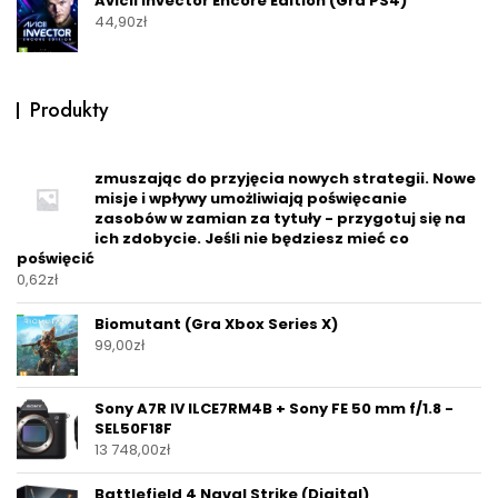
Avicii Invector Encore Edition (Gra PS4)
44,90
zł
Produkty
zmuszając do przyjęcia nowych strategii. Nowe
misje i wpływy umożliwiają poświęcanie
zasobów w zamian za tytuły - przygotuj się na
ich zdobycie. Jeśli nie będziesz mieć co
poświęcić
0,62
zł
Biomutant (Gra Xbox Series X)
99,00
zł
Sony A7R IV ILCE7RM4B + Sony FE 50 mm f/1.8 -
SEL50F18F
13 748,00
zł
Battlefield 4 Naval Strike (Digital)