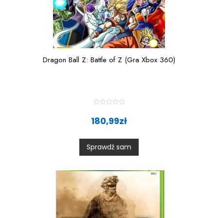
Dragon Ball Z: Battle of Z (Gra Xbox 360)
R
a
180,99
zł
t
e
d
0
Sprawdź sam
o
u
t
o
f
5