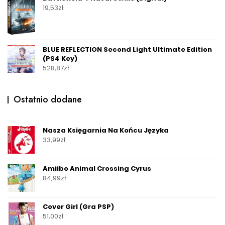
19,53
zł
BLUE REFLECTION Second Light Ultimate Edition
(PS4 Key)
528,87
zł
Ostatnio dodane
Nasza Księgarnia Na Końcu Języka
33,99
zł
Amiibo Animal Crossing Cyrus
84,99
zł
Cover Girl (Gra PSP)
51,00
zł