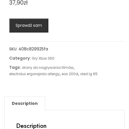
37,90
zł
Sprawdź sam
SKU:
408c829925fa
Category:
Gry Xbox 360
Tags:
,
drony do nagrywania filmów
,
,
electrolux ergorapido allergy
eos 200d
oled lg 65
Description
Description