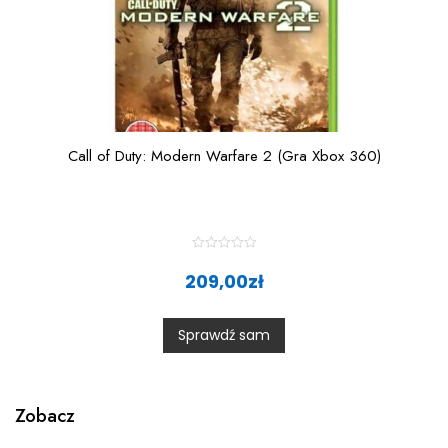
Call of Duty: Modern Warfare 2 (Gra Xbox 360)
R
a
209,00
zł
t
e
d
0
Sprawdź sam
o
u
t
o
f
5
Zobacz