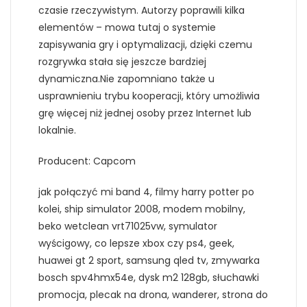
czasie rzeczywistym. Autorzy poprawili kilka
elementów – mowa tutaj o systemie
zapisywania gry i optymalizacji, dzięki czemu
rozgrywka stała się jeszcze bardziej
dynamiczna.Nie zapomniano także u
usprawnieniu trybu kooperacji, który umożliwia
grę więcej niż jednej osoby przez Internet lub
lokalnie.
Producent: Capcom
jak połączyć mi band 4, filmy harry potter po
kolei, ship simulator 2008, modem mobilny,
beko wetclean vrt71025vw, symulator
wyścigowy, co lepsze xbox czy ps4, geek,
huawei gt 2 sport, samsung qled tv, zmywarka
bosch spv4hmx54e, dysk m2 128gb, słuchawki
promocja, plecak na drona, wanderer, strona do