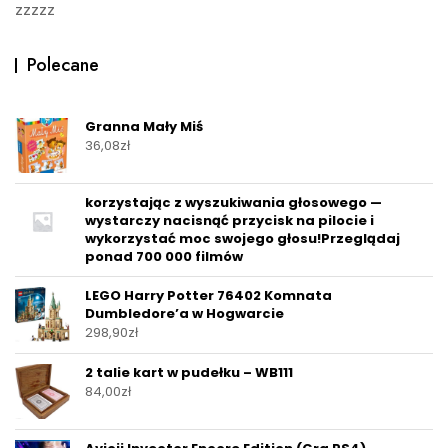
zzzzz
Polecane
Granna Mały Miś
36,08
zł
korzystając z wyszukiwania głosowego —
wystarczy nacisnąć przycisk na pilocie i
wykorzystać moc swojego głosu!Przeglądaj
ponad 700 000 filmów
LEGO Harry Potter 76402 Komnata
Dumbledore’a w Hogwarcie
298,90
zł
2 talie kart w pudełku – WB111
84,00
zł