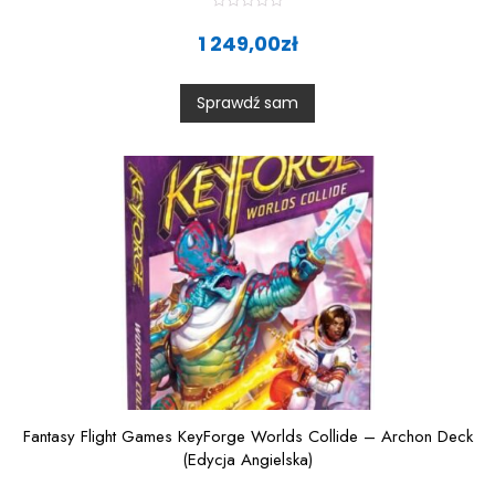
R
a
1 249,00
zł
t
e
d
0
Sprawdź sam
o
u
t
o
f
5
Fantasy Flight Games KeyForge Worlds Collide – Archon Deck
(Edycja Angielska)