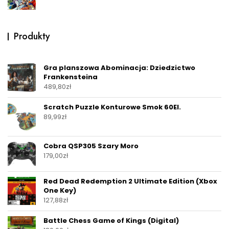
Produkty
Gra planszowa Abominacja: Dziedzictwo
Frankensteina
489,80
zł
Scratch Puzzle Konturowe Smok 60El.
89,99
zł
Cobra QSP305 Szary Moro
179,00
zł
Red Dead Redemption 2 Ultimate Edition (Xbox
One Key)
127,88
zł
Battle Chess Game of Kings (Digital)