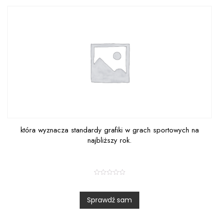
f
5
która wyznacza standardy grafiki w grach sportowych na
najbliższy rok.
R
a
t
Sprawdź sam
e
d
0
o