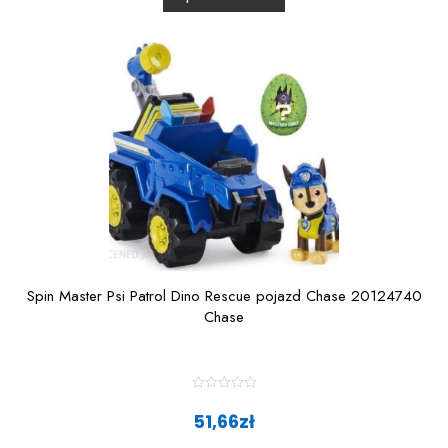
u
t
o
f
5
Spin Master Psi Patrol Dino Rescue pojazd Chase 20124740
Chase
R
a
51,66
zł
t
e