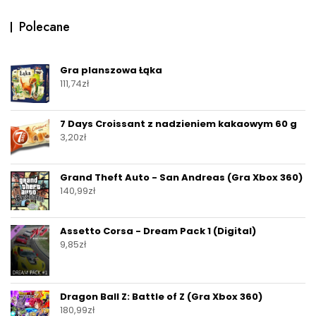
Polecane
Gra planszowa Łąka
111,74
zł
7 Days Croissant z nadzieniem kakaowym 60 g
3,20
zł
Grand Theft Auto - San Andreas (Gra Xbox 360)
140,99
zł
Assetto Corsa - Dream Pack 1 (Digital)
9,85
zł
Dragon Ball Z: Battle of Z (Gra Xbox 360)
180,99
zł