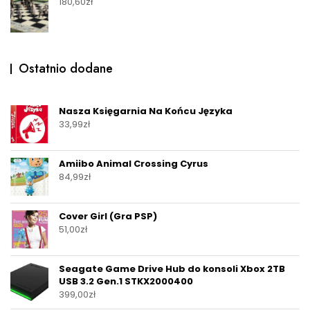
180,60
zł
Ostatnio dodane
Nasza Księgarnia Na Końcu Języka
33,99
zł
Amiibo Animal Crossing Cyrus
84,99
zł
Cover Girl (Gra PSP)
51,00
zł
Seagate Game Drive Hub do konsoli Xbox 2TB
USB 3.2 Gen.1 STKX2000400
399,00
zł