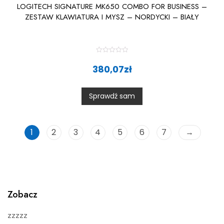
LOGITECH SIGNATURE MK650 COMBO FOR BUSINESS –
ZESTAW KLAWIATURA I MYSZ – NORDYCKI – BIAŁY
R
a
380,07
zł
t
e
d
0
Sprawdź sam
o
u
t
o
f
5
1
2
3
4
5
6
7
→
Zobacz
zzzzz