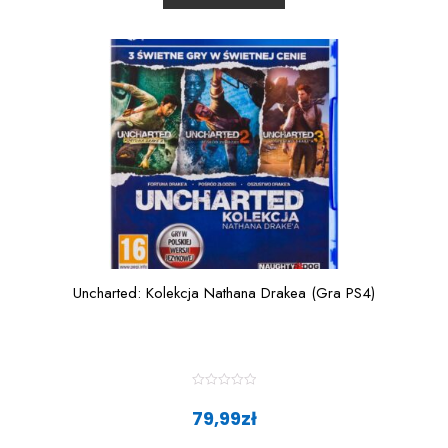
t
o
f
5
Uncharted: Kolekcja Nathana Drakea (Gra PS4)
R
a
79,99
zł
t
e
d