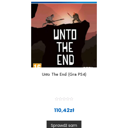
f
5
Unto The End (Gra PS4)
R
a
110,42
zł
t
e
d
0
Sprawdź sam
o
u