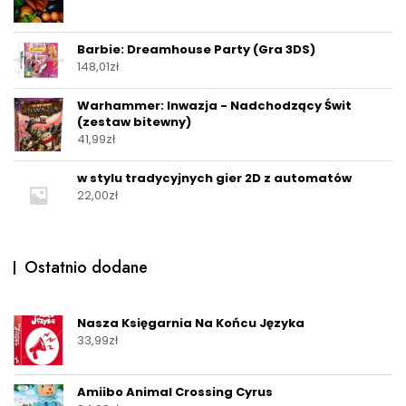
Barbie: Dreamhouse Party (Gra 3DS)
148,01
zł
Warhammer: Inwazja - Nadchodzący Świt
(zestaw bitewny)
41,99
zł
w stylu tradycyjnych gier 2D z automatów
22,00
zł
Ostatnio dodane
Nasza Księgarnia Na Końcu Języka
33,99
zł
Amiibo Animal Crossing Cyrus