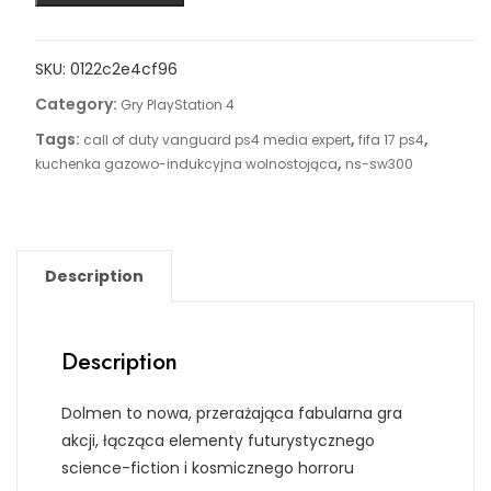
SKU:
0122c2e4cf96
Category:
Gry PlayStation 4
Tags:
,
,
call of duty vanguard ps4 media expert
fifa 17 ps4
,
kuchenka gazowo-indukcyjna wolnostojąca
ns-sw300
Description
Description
Dolmen to nowa, przerażająca fabularna gra
akcji, łącząca elementy futurystycznego
science-fiction i kosmicznego horroru