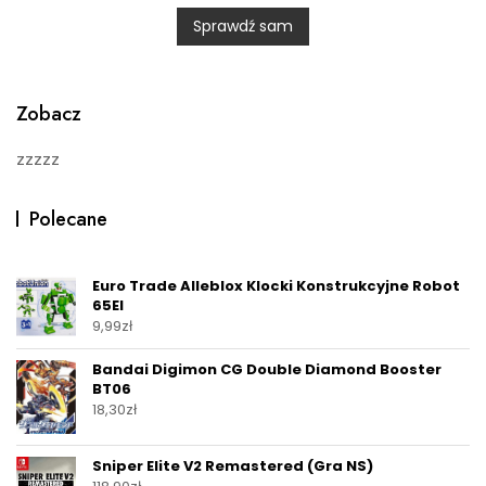
0
Sprawdź sam
o
u
t
o
f
5
Zobacz
zzzzz
Polecane
Euro Trade Alleblox Klocki Konstrukcyjne Robot
65El
9,99
zł
Bandai Digimon CG Double Diamond Booster
BT06
18,30
zł
Sniper Elite V2 Remastered (Gra NS)