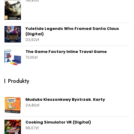
118,90
zł
Yuletide Legends Who Framed Santa Claus
(Digital)
23,92
zł
The Game Factory Inline Travel Game
71,00
zł
Produkty
Muduko Kieszonkowy Bystrzak. Karty
24,80
zł
Cooking Simulator VR (Digital)
98,07
zł