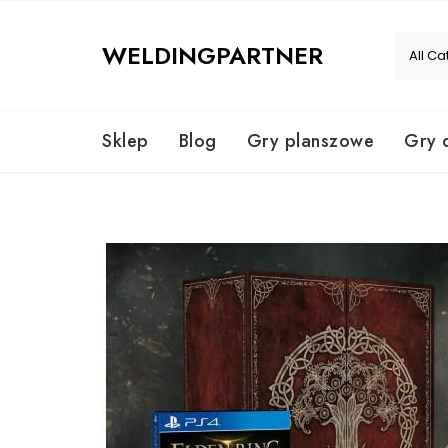
Skip
to
WELDINGPARTNER
content
Sklep
Blog
Gry planszowe
Gry 