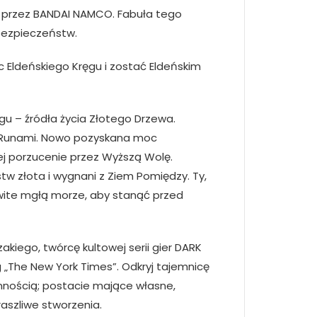
a przez BANDAI NAMCO. Fabuła tego
ebezpieczeństw.
 Eldeńskiego Kręgu i zostać Eldeńskim
gu – źródła życia Złotego Drzewa.
i Runami. Nowo pozyskana moc
ej porzucenie przez Wyższą Wolę.
tw złota i wygnani z Ziem Pomiędzy. Ty,
owite mgłą morze, aby stanąć przed
kiego, twórcę kultowej serii gier DARK
g „The New York Times”. Odkryj tajemnicę
annością; postacie mające własne,
aszliwe stworzenia.