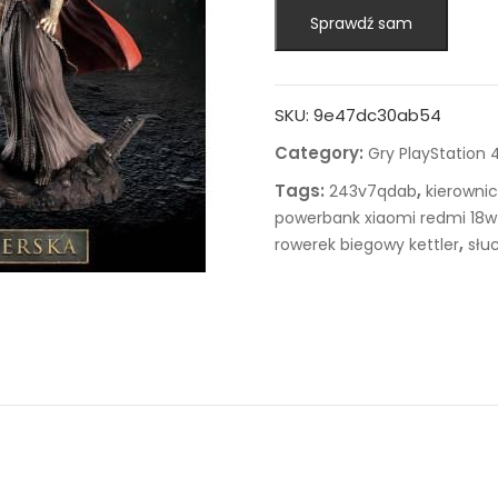
Sprawdź sam
SKU:
9e47dc30ab54
Category:
Gry PlayStation 
Tags:
,
243v7qdab
kierownic
powerbank xiaomi redmi 18
,
rowerek biegowy kettler
słu