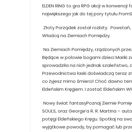
ELDEN RING to gra RPG akcji w konwencj
największego jak do tej pory tytułu Fro
Złoty Porządek został rozbity. Powstań,
Władcą na Ziemiach Pomiędzy.
Na Ziemiach Pomiędzy, rządzonych przez 
Będące w połowie bogami dzieci Mariki
sprowadziła na nich jednak szaleństwo,
Przewodnictwa łaski doświadczą teraz zm
co żyjesz mimo śmierci! Choć dawno tem
Eldeńskim Kręgiem. I zostać Eldeńskim W
Nowy świat fantasyPoznaj Ziemie Pomiędz
SOULS, oraz George’a R. R. Martina – aut
potęgi Eldeńskiego Kręgu. Spotkaj na sw
wyjątkowe powody, by pomagać lub przes