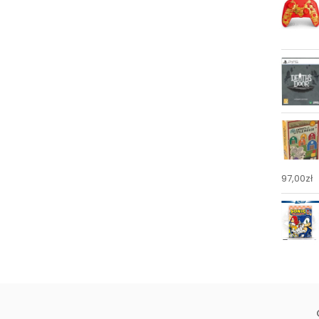
97,00
zł