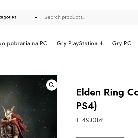
do pobrania na PC
Gry PlayStation 4
Gry PC
Elden Ring Co
PS4)
1 149,00
zł