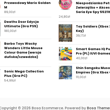
Przewodowy Mario Golden
Niespodzianka Pet
M
Zwierzątko + Akces
89,00
zł
Seria Eye Spy 55211
24,80
zł
Deaths Door Edycja
Ultimate (Gra PS5)
Toy Soldiers (Xbox
180,00
zł
Key)
39,17
zł
Barbo Toys Wacky
Wonders Little Mouse
Smart Games IQ Pu
Colour Game (wersja
Pro (PL) IUVI Game
duńska/szwedzka)
40,00
zł
Shin Sangoku Muso
Sonic Mega Collection
Empires (Gra Xbox
Plus (Gra PC)
111,00
zł
54,99
zł
Copyright © 2026 Bosa Ecommerce. Powered by
Bosa Theme