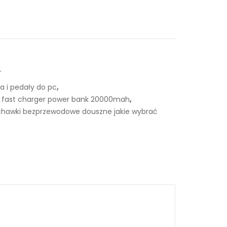
4
,
a i pedały do pc
,
w fast charger power bank 20000mah
chawki bezprzewodowe douszne jakie wybrać