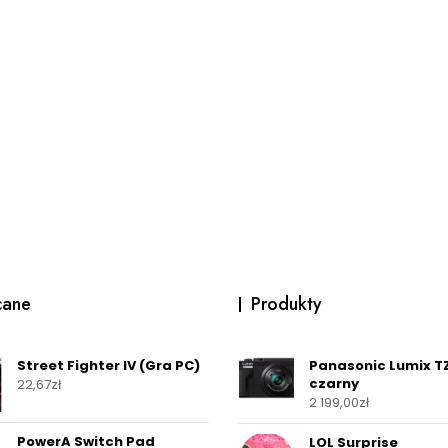
cane
Produkty
Street Fighter IV (Gra PC)
Panasonic Lumix T
czarny
22,67
zł
2 199,00
zł
PowerA Switch Pad
LOL Surprise