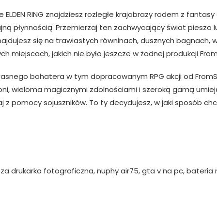
LDEN RING znajdziesz rozległe krajobrazy rodem z fantasy o
ną płynnością. Przemierzaj ten zachwycający świat pieszo lu
znajdujesz się na trawiastych równinach, dusznych bagnach, w
 miejscach, jakich nie było jeszcze w żadnej produkcji Fro
asnego bohatera w tym dopracowanym RPG akcji od FromSoft
ni, wieloma magicznymi zdolnościami i szeroką gamą umiejętn
aj z pomocy sojuszników. To ty decydujesz, w jaki sposób ch
za drukarka fotograficzna, nuphy air75, gta v na pc, bateria