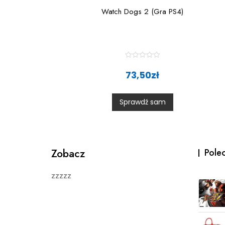
Watch Dogs 2 (Gra PS4)
R
a
73,50
zł
t
e
d
0
Sprawdź sam
o
u
t
o
f
5
Zobacz
Pole
zzzzz