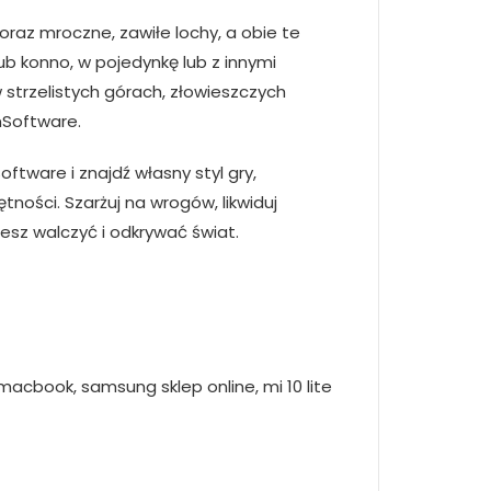
raz mroczne, zawiłe lochy, a obie te
b konno, w pojedynkę lub z innymi
 strzelistych górach, złowieszczych
mSoftware.
ware i znajdź własny styl gry,
ości. Szarżuj na wrogów, likwiduj
cesz walczyć i odkrywać świat.
 macbook, samsung sklep online, mi 10 lite