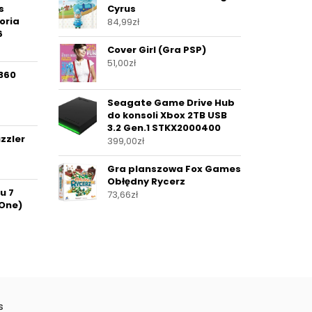
s
Cyrus
oria
84,99
zł
6
Cover Girl (Gra PSP)
51,00
zł
 360
Seagate Game Drive Hub
do konsoli Xbox 2TB USB
3.2 Gen.1 STKX2000400
zzler
399,00
zł
s
Gra planszowa Fox Games
Obłędny Rycerz
u 7
73,66
zł
 One)
s