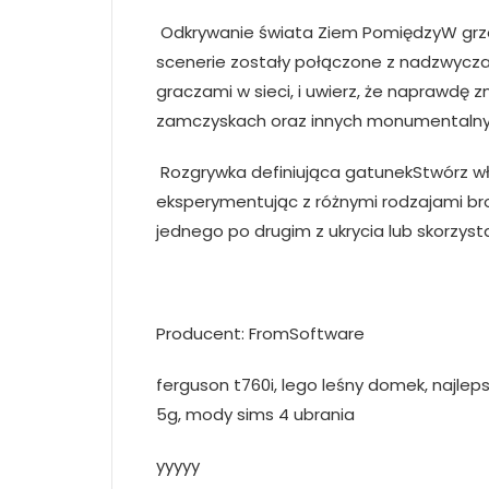
Odkrywanie świata Ziem PomiędzyW grze E
scenerie zostały połączone z nadzwyczaj
graczami w sieci, i uwierz, że naprawdę 
zamczyskach oraz innych monumentalnych
Rozgrywka definiująca gatunekStwórz wł
eksperymentując z różnymi rodzajami bro
jednego po drugim z ukrycia lub skorzyst
Producent: FromSoftware
ferguson t760i, lego leśny domek, najleps
5g, mody sims 4 ubrania
yyyyy