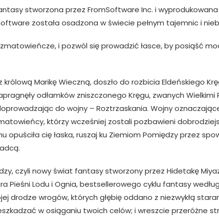
i fantasy stworzona przez FromSoftware Inc. i wyprodukowan
mSoftware została osadzona w świecie pełnym tajemnic i ni
 zmatowieńcze, i pozwól się prowadzić łasce, by posiąść moc
królową Marikę Wieczną, doszło do rozbicia Eldeńskiego Krę
 zapragnęły odłamków zniszczonego Kręgu, zwanych Wielkim
 doprowadzając do wojny – Roztrzaskania. Wojny oznaczając
atowieńcy, którzy wcześniej zostali pozbawieni dobrodziejs
u opuściła cię łaska, ruszaj ku Ziemiom Pomiędzy przez sp
ładcą.
y, czyli nowy świat fantasy stworzony przez Hidetakę Miyaza
ora Pieśni Lodu i Ognia, bestsellerowego cyklu fantasy wedłu
ojej drodze wrogów, których głębię oddano z niezwykłą star
zkadzać w osiąganiu twoich celów; i wreszcie przeróżne str