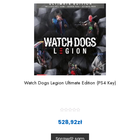
f
5
Watch Dogs Legion Ultimate Edition (PS4 Key)
R
a
528,92
zł
t
e
d
0
Sprawdź sam
o