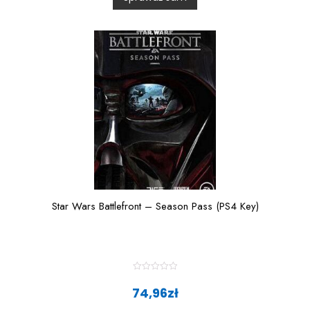
u
t
o
f
5
Star Wars Battlefront – Season Pass (PS4 Key)
R
a
74,96
zł
t
e