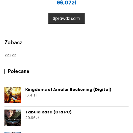
96,07
zł
t
e
d
0
Sprawdź sam
o
u
t
o
f
5
Zobacz
zzzzz
Polecane
Kingdoms of Amalur Reckoning (Digital)
16,41
zł
Tabula Rasa (Gra PC)
29,96
zł