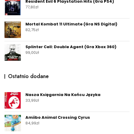
Resident Evil 6 Playstation Hits (Gra PS4)
77,80
zł
Mortal Kombat 11 Ultimate (Gra NS Digital)
82,75
zł
Splinter Cell: Double Agent (Gra Xbox 360)
99,00
zł
Ostatnio dodane
Nasza Księgarnia Na Końcu Języka
33,99
zł
Amiibo Animal Crossing Cyrus
84,99
zł