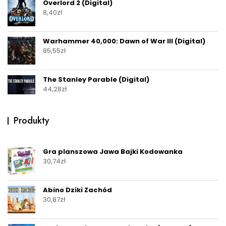
Overlord 2 (Digital)
8,40
zł
Warhammer 40,000: Dawn of War III (Digital)
85,55
zł
The Stanley Parable (Digital)
44,28
zł
Produkty
Gra planszowa Jawa Bajki Kodowanka
30,74
zł
Abino Dziki Zachód
30,87
zł