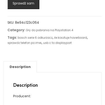
Sprawdź sam
SKU:
8e94c123c064
Category:
Gry do pobrania na Playstation 4
Tags:
,
,
bosch serie 6 odkurzacz
ile kosztuje hoverboard
,
sprawdz telefon po imei
usb c to displayport
Description
Description
Producent: