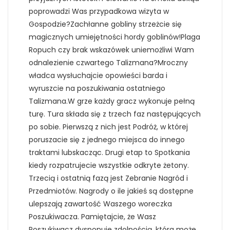
poprowadzi Was przypadkowa wizyta w
Gospodzie?Zachłanne gobliny strzeżcie się
magicznych umiejętności hordy goblinów!Plaga
Ropuch czy brak wskazówek uniemożliwi Wam
odnalezienie czwartego Talizmana?Mroczny
władca wysłuchajcie opowieści barda i
wyruszcie na poszukiwania ostatniego
Talizmana.W grze każdy gracz wykonuje pełną
turę. Tura składa się z trzech faz następujących
po sobie. Pierwszą z nich jest Podróż, w której
poruszacie się z jednego miejsca do innego
traktami lubskacząc. Drugi etap to Spotkania
kiedy rozpatrujecie wszystkie odkryte żetony.
Trzecią i ostatnią fazą jest Zebranie Nagród i
Przedmiotów. Nagrody o ile jakieś są dostępne
ulepszają zawartość Waszego woreczka
Poszukiwacza. Pamiętajcie, że Wasz
Poszukiwacz dysponuje zdolnością, która może