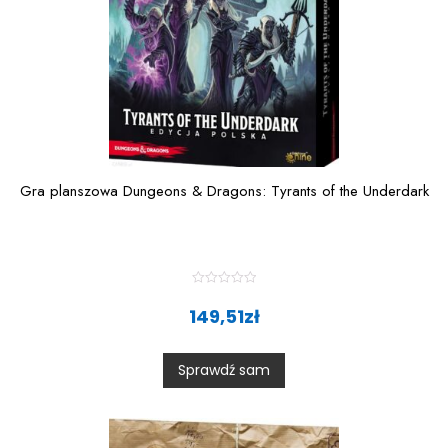
Gra planszowa Dungeons & Dragons: Tyrants of the Underdark
R
a
149,51
zł
t
e
d
0
Sprawdź sam
o
u
t
o
f
5