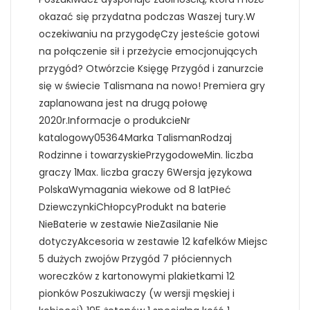
okazać się przydatna podczas Waszej tury.W
oczekiwaniu na przygodęCzy jesteście gotowi
na połączenie sił i przeżycie emocjonujących
przygód? Otwórzcie Księgę Przygód i zanurzcie
się w świecie Talismana na nowo! Premiera gry
zaplanowana jest na drugą połowę
2020r.Informacje o produkcieNr
katalogowy05364Marka TalismanRodzaj
Rodzinne i towarzyskiePrzygodoweMin. liczba
graczy 1Max. liczba graczy 6Wersja językowa
PolskaWymagania wiekowe od 8 latPłeć
DziewczynkiChłopcyProdukt na baterie
NieBaterie w zestawie NieZasilanie Nie
dotyczyAkcesoria w zestawie 12 kafelków Miejsc
5 dużych zwojów Przygód 7 płóciennych
woreczków z kartonowymi plakietkami 12
pionków Poszukiwaczy (w wersji męskiej i