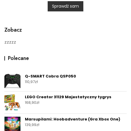
0
Sprawdź sam
o
u
t
o
f
5
Zobacz
zzzzz
Polecane
Q-SMART Cobra QSP050
110,97
zł
LEGO Creator 31129 Majestatyczny tygrys
168,90
zł
Marsupilami: Hoobadventure (Gra Xbox One)
139,99
zł