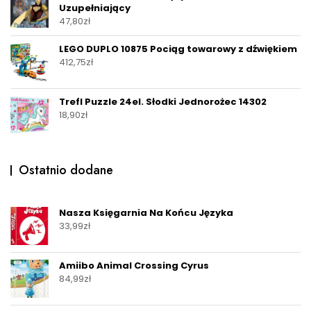
Uzupełniający
47,80
zł
LEGO DUPLO 10875 Pociąg towarowy z dźwiękiem
412,75
zł
Trefl Puzzle 24el. Słodki Jednorożec 14302
18,90
zł
Ostatnio dodane
Nasza Księgarnia Na Końcu Języka
33,99
zł
Amiibo Animal Crossing Cyrus
84,99
zł