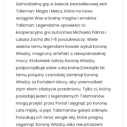
Samodzielną grę w świecie bestsellerowej serii
Talisman: Magia i Miecz, która na nowo
wciągnie Was w krainę magów i smoków.
Talisman: Legendarne opowieści to
kooperacyjna gra autorstwa Michaela Palma i
Lukasa Zacha dla 1-6 poszukiwaczy. Wiele
wieków temu legendarni kowale wykuli Koronę
Władzy, magiczny artefakt o niewyobrażalnej
mocy. Ktokolwiek nałoży Koronę Władzy,
podporządkuje sobie całą krainę.Dziesiątki lat
temu potężny czarodziej zamknął Koronę
Władzy za Portalem Mocy, aby uniemożliwić
złym siłom zdobycie przedmiotu. Tylko ci, którzy
posiadają jeden z legendarnych Talizmanów,
mogą przejść przez Portal i sięgnąć po Koronę.
Lata mijały, a pięć Talizmanów gdzieś zniknęło.
Poszukują ich teraz wrogie siły, które pragną
zagarnąć Koronę Władzy.Jako nieustraszeni