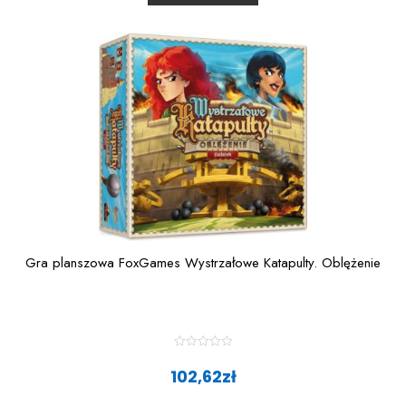
t
o
f
5
Gra planszowa FoxGames Wystrzałowe Katapulty. Oblężenie
R
a
102,62
zł
t
e
d