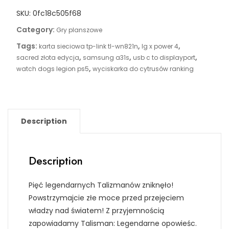
SKU:
0fc18c505f68
Category:
Gry planszowe
Tags:
,
,
karta sieciowa tp-link tl-wn821n
lg x power 4
,
,
,
sacred złota edycja
samsung a31s
usb c to displayport
,
watch dogs legion ps5
wyciskarka do cytrusów ranking
Description
Description
Pięć legendarnych Talizmanów zniknęło!
Powstrzymajcie złe moce przed przejęciem
władzy nad światem! Z przyjemnością
zapowiadamy Talisman: Legendarne opowieśc.