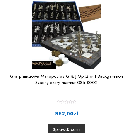
f
5
Gra planszowa Manopoulos G & J Gp 2 w 1 Backgammon
Szachy szary marmur 086-8002
R
a
952,00
zł
t
e
d
0
Sprawdź sam
o
u