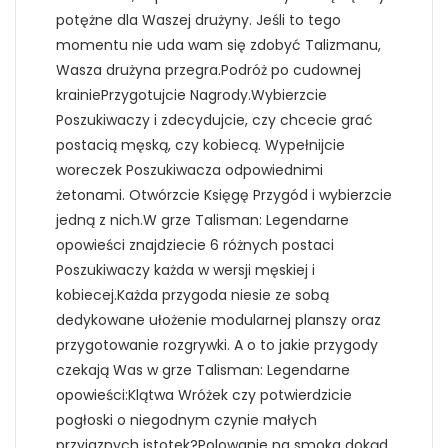
potężne dla Waszej drużyny. Jeśli to tego
momentu nie uda wam się zdobyć Talizmanu,
Wasza drużyna przegra.Podróż po cudownej
krainiePrzygotujcie Nagrody.Wybierzcie
Poszukiwaczy i zdecydujcie, czy chcecie grać
postacią męską, czy kobiecą. Wypełnijcie
woreczek Poszukiwacza odpowiednimi
żetonami. Otwórzcie Księgę Przygód i wybierzcie
jedną z nich.W grze Talisman: Legendarne
opowieści znajdziecie 6 różnych postaci
Poszukiwaczy każda w wersji męskiej i
kobiecej.Każda przygoda niesie ze sobą
dedykowane ułożenie modularnej planszy oraz
przygotowanie rozgrywki. A o to jakie przygody
czekają Was w grze Talisman: Legendarne
opowieści:Klątwa Wróżek czy potwierdzicie
pogłoski o niegodnym czynie małych
przyjaznych istotek?Polowanie na smoka dokąd