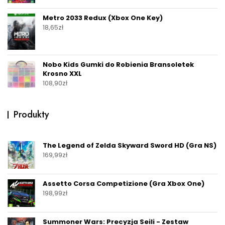
Metro 2033 Redux (Xbox One Key)
18,65
zł
Nobo Kids Gumki do Robienia Bransoletek
Krosno XXL
108,90
zł
Produkty
The Legend of Zelda Skyward Sword HD (Gra NS)
169,99
zł
Assetto Corsa Competizione (Gra Xbox One)
198,99
zł
Summoner Wars: Precyzja Seili - Zestaw