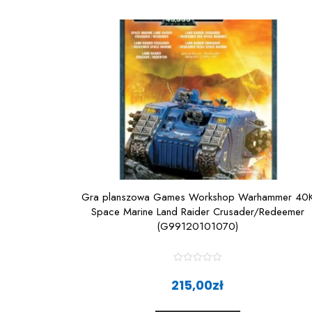
t
o
f
5
Gra planszowa Games Workshop Warhammer 40
Space Marine Land Raider Crusader/Redeemer
(G99120101070)
R
a
215,00
zł
t
e
d
0