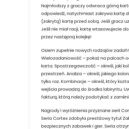
Najmłodszy z graczy odwraca górną kartę z
odpowiedź, natychmiast zakrywa kartę dłon
(zakrytą) kartę przed sobą. Jeśli gracz u
Jeśli nie miał racji, kartę wtasowujecie 
przez następną kolejkę!
Osiem zupełnie nowych rodzajów zadań!
Wielozadaniowość – pokaż na palcach odp
karta. Spostrzegawczość – określ, jaki k
przestrzeń. Analiza – określ, jakiego kolo
tylko raz. Kombinacje – określ, który ksz
wejścia prowadzą do środka labiryntu. U
fakturą, którą należy podotykać z zamknię
Nagrody i wyróżnienia przyznane serii Co
Seria Cortex zdobyła prestiżowy tytuł Z
bezpiecznych zabawek i gier. Seria otrzy