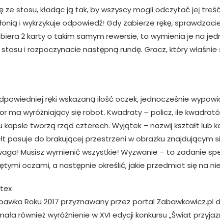
e stosu, kładąc ją tak, by wszyscy mogli odczytać jej treść.
ią i wykrzykuje odpowiedź! Gdy zabierze rękę, sprawdzacie, c
zbiera 2 karty o takim samym rewersie, to wymienia je na jedn
do stosu i rozpoczynacie następną rundę. Gracz, który właśni
owiedniej ręki wskazaną ilość oczek, jednocześnie wypowiad
olor ma wyróżniający się robot. Kwadraty – policz, ile kwadra
ru kapsle tworzą rząd czterech. Wyjątek – nazwij kształt lub 
tałt pasuje do brakującej przestrzeni w obrazku znajdującym si
waga! Musisz wymienić wszystkie! Wyzwanie – to zadanie spec
tymi oczami, a następnie określić, jakie przedmiot się na nie
rtex
abawka Roku 2017 przyznawany przez portal Zabawkowicz.pl d
mała również wyróżnienie w XVI edycji konkursu „Świat przyj