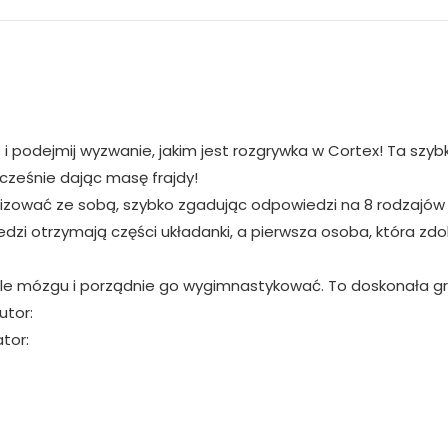
i podejmij wyzwanie, jakim jest rozgrywka w Cortex! Ta szyb
ocześnie dając masę frajdy!
lizować ze sobą, szybko zgadując odpowiedzi na 8 rodzajów 
zi otrzymają części układanki, a pierwsza osoba, która zdob
e mózgu i porządnie go wygimnastykować. To doskonała gra f
utor:
tor: