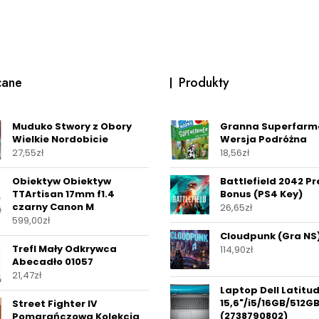
cane
Produkty
Muduko Stwory z Obory
Granna Superfarm
Wielkie Nordobicie
Wersja Podróżna
27,55
zł
18,56
zł
Obiektyw Obiektyw
Battlefield 2042 P
TTArtisan 17mm f1.4
Bonus (PS4 Key)
czarny Canon M
26,65
zł
599,00
zł
Cloudpunk (Gra NS
Trefl Mały Odkrywca
114,90
zł
Abecadło 01057
21,47
zł
Laptop Dell Latitu
15,6"/i5/16GB/512G
Street Fighter IV
(2738790802)
Pomarańczowa Kolekcja