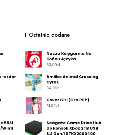
Ostatnio dodane
er
Nasza Księgarnia Na
Końcu Języka
33,99
zł
re-order
Amiibo Animal Crossing
Cyrus
84,99
zł
)
Cover Girl (Gra PSP)
51,00
zł
de 5531
Seagate Game Drive Hub
B/Win11
do konsoli Xbox 2TB USB
3.2 Gen.1 STKX2000400