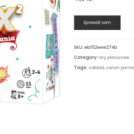
Sprawdź sam
SKU:
eb152eee274b
Category:
Gry planszowe
Tags:
,
calidad
canon pixma 