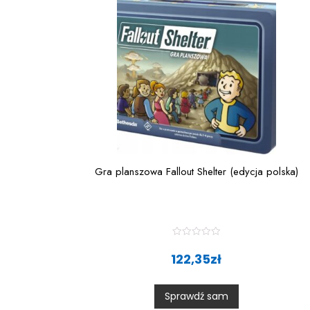
Gra planszowa Fallout Shelter (edycja polska)
R
a
122,35
zł
t
e
d
0
Sprawdź sam
o
u