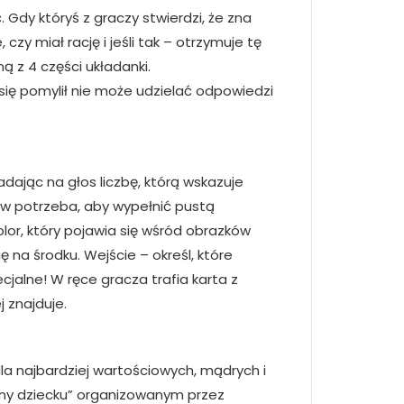
 Gdy któryś z graczy stwierdzi, że zna
zy miał rację i jeśli tak – otrzymuje tę
ą z 4 części układanki.
e się pomylił nie może udzielać odpowiedzi
ając na głos liczbę, którą wskazuje
tów potrzeba, aby wypełnić pustą
kolor, który pojawia się wśród obrazków
ę na środku. Wejście – określ, które
jalne! W ręce gracza trafia karta z
j znajduje.
la najbardziej wartościowych, mądrych i
azny dziecku” organizowanym przez