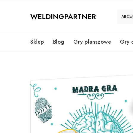
Skip
to
WELDINGPARTNER
content
Sklep
Blog
Gry planszowe
Gry 