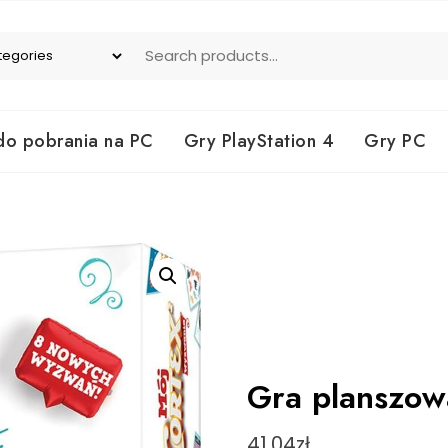
do pobrania na PC
Gry PlayStation 4
Gry PC
Gra planszow
41,04
zł